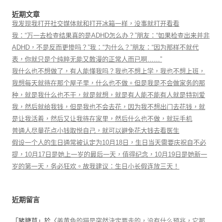
近期文章
我发现我打开社交媒体就和打开冰箱一样，没事就打开看看
我：“万一去检查结果真的是ADHD怎么办？”朋友：“如果检查出来并非
ADHD，不是反而更惨吗？”我：“为什么？”朋友：“因为那样不就代
表，你就只是个纯粹无能又散漫的正常人而已啊……”
我什么也不想做了，有人能懂我吗？我也不想上学，我也不想上班，
我想每天就待在那个屋子里，什么也不做。但是我是不会做家务的那
种，就是我什么也不干，就是就想，就是有人能不能有人就是特别爱
我，然后就给我钱，但是我也不会去花，因为我不想出门去花钱，就
是让我活着，然后又让我待在家里，然后什么也不做，就玩手机
普通人尽量花点小钱取悦自己，就可以避免花大钱去看医生
假设一个人的生日通常被认定为10月18日，生日当天需要庆祝自不必
提，10月17日是她上一岁的最后一天，值得纪念，10月19日是她新一
岁的第一天，务必狂欢。故我建议：生日小长假连放三天！
近期留言
「
豬籠草
」於〈
姜黄色的猫是突然決定要走的，没有什么预兆，它那