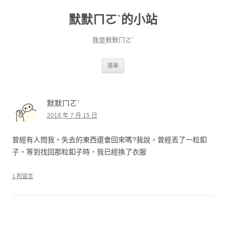
默默ㄇㄛˋ的小站
我是默默ㄇㄛˋ
跳至主要內容
選單
默默ㄇㄛˋ
2018 年 7 月 15 日
曾經有人問我，失去的東西還會回來嗎?我說，曾經丟了一粒釦
子，等到找回那粒釦子時，我已經換了衣服
1 則留言