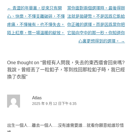
文章導覽
←
青澀的年華裏，從來只有開
當你面對兩個選擇時。最後得辦
心、快樂，不懂支離破碎，不懂
法就是拋硬幣。不是因爲它能給
疼痛，不懂擁有，也不懂失去。
你正確的選擇。而是因爲當你把
陌上紅塵，憬一場溫暖的綻放。
它拋向空中的那一秒。你知道你
心裏更想得到的選擇。
→
One thought on “
曾經有人問我，失去的東西還會回來嗎?
我說，曾經丟了一粒釦子，等到找回那粒釦子時，我已經
換了衣服
”
Atlas
2025 年 9 月 12 日下午 6:35
出生一個人…離去一個人….沒有誰需要誰…就看你願意給誰珍惜