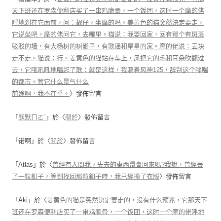
天下班还在罗森便利店买了一串鸡脆骨，一个饭团，这时一个摩的佬
呼地刹在它面前，问：靓仔，坐摩的吗。姜黄色的猫突然決定要走，
它说坐吧。摩的佬问它，去哪里。猫说：我要回家，回有那个有斑斑
驳驳的墙，有大杨树的树影子，有歌谣和星星的家。摩的佬说：五块
走不走。猫说：行。姜黄色的猫站在车上，风把它的毛和耳朵吹翻过
去，它哦吼吼地唱起了歌：就是这样，我骑着风神125，辞别这个哮喘
的都市。管它什么景气什么
前途啊，我不在乎。
〉發佈留言
「
默默ㄇㄛˋ
」於〈
關於
〉發佈留言
「
诺啊
」於〈
關於
〉發佈留言
「
Atlas
」於〈
曾經有人問我，失去的東西還會回來嗎?我說，曾經丟
了一粒釦子，等到找回那粒釦子時，我已經換了衣服
〉發佈留言
「
Aki
」於〈
姜黄色的猫是突然決定要走的，没有什么预兆，它那天下
班还在罗森便利店买了一串鸡脆骨，一个饭团，这时一个摩的佬呼地