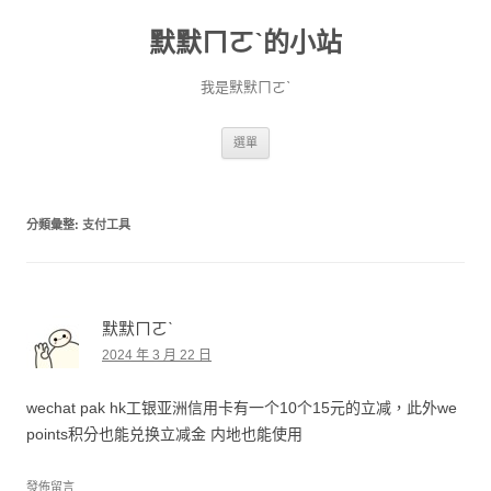
默默ㄇㄛˋ的小站
我是默默ㄇㄛˋ
跳至主要內容
選單
分類彙整:
支付工具
默默ㄇㄛˋ
2024 年 3 月 22 日
wechat pak hk工银亚洲信用卡有一个10个15元的立减，此外we
points积分也能兑换立减金 内地也能使用
發佈留言