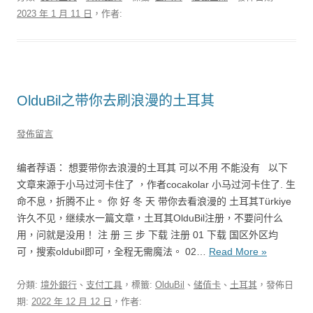
2023 年 1 月 11 日
，作者:
OlduBil之带你去刷浪漫的土耳其
發佈留言
编者荐语： 想要带你去浪漫的土耳其 可以不用 不能没有 以下
文章来源于小马过河卡住了 ，作者cocakolar 小马过河卡住了. 生
命不息，折腾不止。 你 好 冬 天 带你去看浪漫的 土耳其Türkiye
许久不见，继续水一篇文章，土耳其OlduBil注册，不要问什么
用，问就是没用！ 注 册 三 步 下载 注册 01 下载 国区外区均
可，搜索oldubil即可，全程无需魔法。 02…
Read More »
分類:
境外銀行
、
支付工具
，標籤:
OlduBil
、
储值卡
、
土耳其
，發佈日
期:
2022 年 12 月 12 日
，作者: