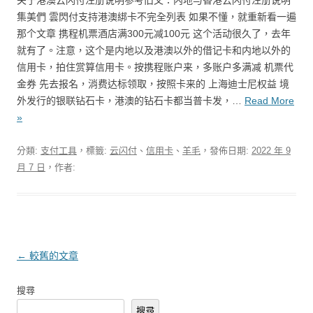
关于港澳云闪付注册说明参考旧文：内地与香港云闪付注册说明
集美們 雲閃付支持港澳綁卡不完全列表 如果不懂，就重新看一遍
那个文章 携程机票酒店满300元减100元 这个活动很久了，去年
就有了。注意，这个是内地以及港澳以外的借记卡和内地以外的
信用卡，拍住赏算信用卡。按携程账户来，多账户多满减 机票代
金券 先去报名，消费达标领取，按照卡来的 上海迪士尼权益 境
外发行的银联钻石卡，港澳的钻石卡都当普卡发，…
Read More
»
分類:
支付工具
，標籤:
云闪付
、
信用卡
、
羊毛
，發佈日期:
2022 年 9
月 7 日
，作者:
文章導覽
←
較舊的文章
搜尋
搜尋