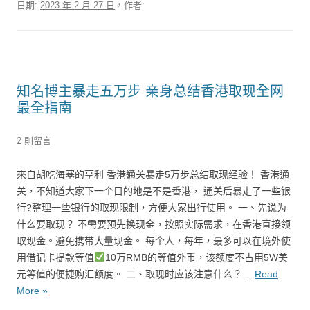
日期:
2023 年 2 月 27 日
，作者:
知名博主暴走五万步 亲身总结香港取现全网
最全指南
2 則留言
來自胡吃海塞的亨利 香港通关暴走5万步总结取现经验！ 香港通
关，不知道大家下一个目的地是不是香港， 通关后暴走了一些银
行?整理一些银行的取现限制，方便大家出行使用。 一、先说为
什么要取现？ 不需要预先换现金，按照实际需求，在香港直接领
取现金。避免携带大量现金。 每个人，每年，最多可以在境外使
用借记卡提款等值
10万RMB的等值外币，该额度不占用5W美
元等值的便捷购汇额度。 二、取现时应该注意什么？…
Read
More »