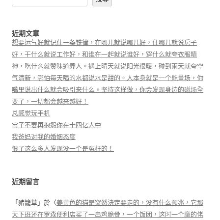
近期文章
想要运气好就记住一条铁律，在哪儿就说哪儿好，住哪儿就说房子
好，干什么就说工作好，和谁在一起就说谁好，穿什么就夸衣服精
神，吃什么就赞味道养人。遇上晴天就说阳光很暖，碰到雨天就夸空
气清新，哪怕每天喝的水都说水是甜的。人本身就是一个能量场，你
嘴里说出什么就会吸引来什么。坚持这样做，你会发现身边的磁场全
变了，一切都会越来越好！
总感觉玩手机
宝子不要再抱怨你在十四亿人中
我爸妈对我的婚姻态度
恨了这么多人发现没一个是冤枉的！
近期留言
「
豬籠草
」於〈
姜黄色的猫是突然決定要走的，没有什么预兆，它那
天下班还在罗森便利店买了一串鸡脆骨，一个饭团，这时一个摩的佬