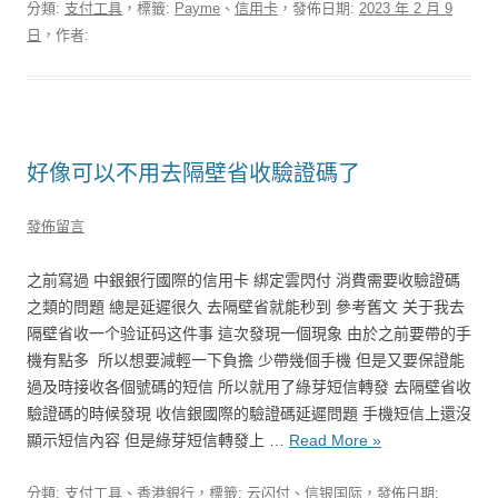
分類:
支付工具
，標籤:
Payme
、
信用卡
，發佈日期:
2023 年 2 月 9
日
，作者:
好像可以不用去隔壁省收驗證碼了
發佈留言
之前寫過 中銀銀行國際的信用卡 綁定雲閃付 消費需要收驗證碼
之類的問題 總是延遲很久 去隔壁省就能秒到 參考舊文 关于我去
隔壁省收一个验证码这件事 這次發現一個現象 由於之前要帶的手
機有點多 ​ 所以想要減輕一下負擔 少帶幾個手機 但是又要保證能
過及時接收各個號碼的短信 所以就用了綠芽短信轉發 去隔壁省收
驗證碼的時候發現 收信銀國際的驗證碼延遲問題 手機短信上還沒
顯示短信內容 但是綠芽短信轉發上 …
Read More »
分類:
支付工具
、
香港銀行
，標籤:
云闪付
、
信银国际
，發佈日期: