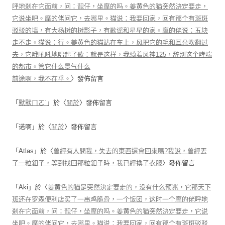
呼地刹在它面前，问：靓仔，坐摩的吗。姜黄色的猫突然決定要走，
它说坐吧。摩的佬问它，去哪里。猫说：我要回家，回有那个有斑斑
驳驳的墙，有大杨树的树影子，有歌谣和星星的家。摩的佬说：五块
走不走。猫说：行。姜黄色的猫站在车上，风把它的毛和耳朵吹翻过
去，它哦吼吼地唱起了歌：就是这样，我骑着风神125，辞别这个哮喘
的都市。管它什么景气什么
前途啊，我不在乎。
〉發佈留言
「
默默ㄇㄛˋ
」於〈
關於
〉發佈留言
「
诺啊
」於〈
關於
〉發佈留言
「
Atlas
」於〈
曾經有人問我，失去的東西還會回來嗎?我說，曾經丟
了一粒釦子，等到找回那粒釦子時，我已經換了衣服
〉發佈留言
「
Aki
」於〈
姜黄色的猫是突然決定要走的，没有什么预兆，它那天下
班还在罗森便利店买了一串鸡脆骨，一个饭团，这时一个摩的佬呼地
刹在它面前，问：靓仔，坐摩的吗。姜黄色的猫突然決定要走，它说
坐吧。摩的佬问它，去哪里。猫说：我要回家，回有那个有斑斑驳驳