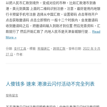
以把人民币汇款到境外，变成对应的币种，比如汇款港币到香
港，美元到美国 上面的二维码识别注册，注意，最好是用内地银
行卡预留手机号注册 选择从中国汇款，设置密码 点击等待开户
点击获取邀请码 点击立即预约 一般十二个时辰内，会发邀请码
收到邀请码之后，把邀请码输入到刚才到位置 然后完善资料，汇
款就行了 然后开始汇款了 内地人民币是天津金城银行提…
Read
More »
分類:
支付工具
，標籤:
熊猫速汇
、
跨境汇款
，發佈日期:
2022 年 9 月
27 日
，作者:
人傻钱多 速来 港澳云闪付活动不完全列表
發佈留言