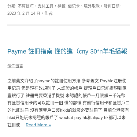
分類:
不算技巧
、
支付工具
，標籤:
借记卡
、
境外取款
，發佈日期:
2023 年 2 月 14 日
，作者:
Payme 註冊指南 懂的進（cny 30*n羊毛播報
發佈留言
之前舊文介紹了payme的註冊使用方法 參考舊文 PayMe注册使
用记录 但是現在改規則了 未認證的帳戶 提現戶口只能提現到匯
豐銀行了 註冊需要香港手機號 未認證的帳戶一月限額三千港幣
有匯豐信用卡的可以註冊一個 懂的都懂 有他行信用卡和匯豐戶口
的也能註冊 沒有匯豐戶口沒hkid的就沒必要註冊了 目前全港沒有
hkid只能玩未認證的帳戶了 wechat pay hk和alipay hk都可以未
註冊使…
Read More »