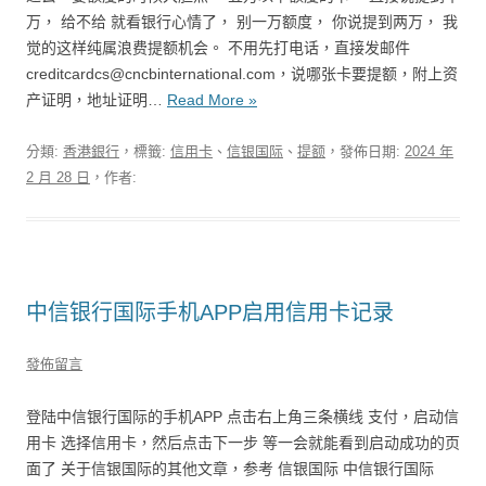
万， 给不给 就看银行心情了， 别一万额度， 你说提到两万， 我
觉的这样纯属浪费提额机会。 不用先打电话，直接发邮件
creditcardcs@cncbinternational.com，说哪张卡要提额，附上资
产证明，地址证明…
Read More »
分類:
香港銀行
，標籤:
信用卡
、
信银国际
、
提额
，發佈日期:
2024 年
2 月 28 日
，作者:
中信银行国际手机APP启用信用卡记录
發佈留言
登陆中信银行国际的手机APP 点击右上角三条横线 支付，启动信
用卡 选择信用卡，然后点击下一步 等一会就能看到启动成功的页
面了 关于信银国际的其他文章，参考 信银国际 中信银行国际