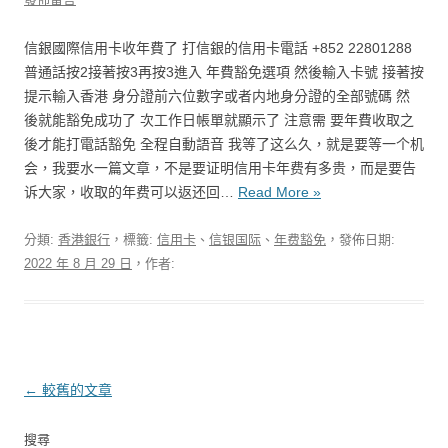
信銀國際信用卡收年費了 打信銀的信用卡電話 +852 22801288
普通話按2接著按3再按3進入 年費豁免選項 然後輸入卡號 接著按
提示輸入香港 身分證前六位數字或者内地身分證的全部號碼 然
後就能豁免成功了 次工作日帳單就顯示了 注意需 要年費收取之
後才能打電話豁免 全程自動語音 我等了这么久，就是要等一个机
会，我要水一篇文章，不是要证明信用卡年费有多贵，而是要告
诉大家，收取的年费可以返还回…
Read More »
分類:
香港銀行
，標籤:
信用卡
、
信银国际
、
年费豁免
，發佈日期:
2022 年 8 月 29 日
，作者:
文章導覽
←
較舊的文章
搜尋