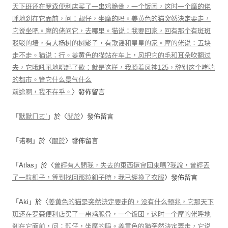
天下班还在罗森便利店买了一串鸡脆骨，一个饭团，这时一个摩的佬
呼地刹在它面前，问：靓仔，坐摩的吗。姜黄色的猫突然決定要走，
它说坐吧。摩的佬问它，去哪里。猫说：我要回家，回有那个有斑斑
驳驳的墙，有大杨树的树影子，有歌谣和星星的家。摩的佬说：五块
走不走。猫说：行。姜黄色的猫站在车上，风把它的毛和耳朵吹翻过
去，它哦吼吼地唱起了歌：就是这样，我骑着风神125，辞别这个哮喘
的都市。管它什么景气什么
前途啊，我不在乎。
〉發佈留言
「
默默ㄇㄛˋ
」於〈
關於
〉發佈留言
「
诺啊
」於〈
關於
〉發佈留言
「
Atlas
」於〈
曾經有人問我，失去的東西還會回來嗎?我說，曾經丟
了一粒釦子，等到找回那粒釦子時，我已經換了衣服
〉發佈留言
「
Aki
」於〈
姜黄色的猫是突然決定要走的，没有什么预兆，它那天下
班还在罗森便利店买了一串鸡脆骨，一个饭团，这时一个摩的佬呼地
刹在它面前，问：靓仔，坐摩的吗。姜黄色的猫突然決定要走，它说