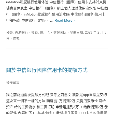
inMotion动感银行使用体验 中信銀行（國際）信用卡支持浦東機
場貴賓休息室 中信銀行（國際）網上個人理財使用流水賬 中信銀
行（國際）inMotion動感銀行使用流水賬 中信銀行(國際)信用卡
申請指南 中信银行（国际）…
Read More »
分類:
香港銀行
，標籤:
信用卡
、
信银国际
，發佈日期:
2023 年 2 月 3
日
，作者:
關於中信銀行國際信用卡的提額方式
發佈留言
我之前寫過兩次提額方式吧 參考之前舊文 我都是app直接提交的
這次來一個不一樣的方法 額度從1万提到2万 只提的双币卡 没给
资产 给的工资流水 和工资证明 申请是提到3万 ，给我提到2万 發
的郵件 內容如下 Hi 某某小姐， 我想提升尾号9999卡片的信用额