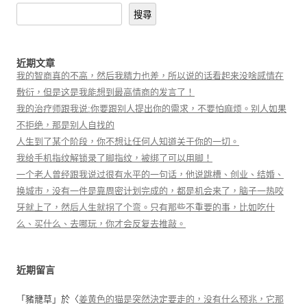
搜尋
近期文章
我的智商真的不高，然后我精力也差，所以说的话看起来没啥感情在
敷衍，但是这是我能想到最高情商的发言了！
我的治疗师跟我说:你要跟别人提出你的需求，不要怕麻烦。别人如果
不拒绝，那是别人自找的
人生到了某个阶段，你不想让任何人知道关于你的一切。
我给手机指纹解锁录了脚指纹，被绑了可以用脚！
一个老人曾经跟我说过很有水平的一句话，他说跳槽、创业、结婚、
换城市，没有一件是靠周密计划完成的，都是机会来了，脑子一热咬
牙就上了，然后人生就拐了个弯。只有那些不重要的事，比如吃什
么、买什么、去哪玩，你才会反复去推敲。
近期留言
「
豬籠草
」於〈
姜黄色的猫是突然決定要走的，没有什么预兆，它那