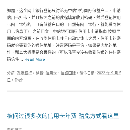
如题，这个网上银行登记只讨论无中信银行国际储蓄户口，申请
信用卡批卡，并且按照之前的教程填写收到密码，然后登记信用
卡网上银行的。（有储蓄户口的，自然有网上银行，就能看到信
用卡信息了） 之前旧文，中信银行国际 信用卡申请指南 按照里
面的内容填写，在收到信用卡并且启动实体卡之后，信用卡的密
码就会寄到你的通信地址，注意密码是平信，如果是内地的地
址，那么大概率是会丢件的（所以我至今没有收到信银的任何密
码信件…
Read More »
分類:
香港銀行
，標籤:
信用卡
、
信银国际
，發佈日期:
2022 年 9 月 5
日
，作者:
被问过很多次的信用卡年费 豁免方式看这里
發佈留言