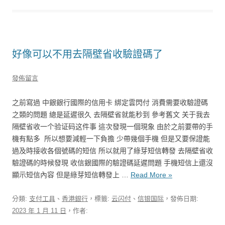
好像可以不用去隔壁省收驗證碼了
發佈留言
之前寫過 中銀銀行國際的信用卡 綁定雲閃付 消費需要收驗證碼
之類的問題 總是延遲很久 去隔壁省就能秒到 參考舊文 关于我去
隔壁省收一个验证码这件事 這次發現一個現象 由於之前要帶的手
機有點多 ​ 所以想要減輕一下負擔 少帶幾個手機 但是又要保證能
過及時接收各個號碼的短信 所以就用了綠芽短信轉發 去隔壁省收
驗證碼的時候發現 收信銀國際的驗證碼延遲問題 手機短信上還沒
顯示短信內容 但是綠芽短信轉發上 …
Read More »
分類:
支付工具
、
香港銀行
，標籤:
云闪付
、
信银国际
，發佈日期:
2023 年 1 月 11 日
，作者: