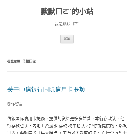
默默ㄇㄛˋ的小站
我是默默ㄇㄛˋ
跳至主要內容
選單
標籤彙整:
信银国际
关于中信银行国际信用卡提额
發佈留言
信银国际信用卡提额，提供的资料是多多益善，本行存款认，他
行存款也认，内地工资流水 存款 税单也认，把你能提供的，都发
过去，要额度的时候大胆点 ，五万以下额度的卡， 直接说提到十