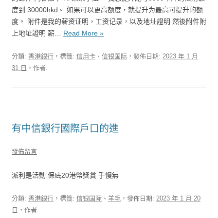
度到 30000hkd。 如果可以更高额度，就提升为最高可提升的额
度。 附件是我的薪资证明，工资记录，以及地址證明 然後附件附
上地址證明 薪…
Read More »
分類:
香港銀行
，標籤:
信用卡
、
信银国际
，發佈日期:
2023 年 1 月
31 日
，作者:
有中信銀行國際戶口的進
發佈留言
派利是活動 保底20港幣獎賞 手慢無 ​
分類:
香港銀行
，標籤:
信银国际
、
羊毛
，發佈日期:
2023 年 1 月 20
日
，作者: