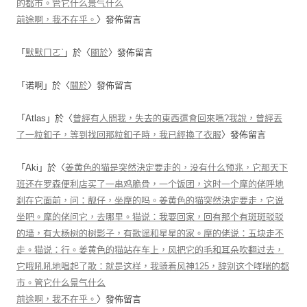
的都市。管它什么景气什么
前途啊，我不在乎。
〉發佈留言
「
默默ㄇㄛˋ
」於〈
關於
〉發佈留言
「
诺啊
」於〈
關於
〉發佈留言
「
Atlas
」於〈
曾經有人問我，失去的東西還會回來嗎?我說，曾經丟
了一粒釦子，等到找回那粒釦子時，我已經換了衣服
〉發佈留言
「
Aki
」於〈
姜黄色的猫是突然決定要走的，没有什么预兆，它那天下
班还在罗森便利店买了一串鸡脆骨，一个饭团，这时一个摩的佬呼地
刹在它面前，问：靓仔，坐摩的吗。姜黄色的猫突然決定要走，它说
坐吧。摩的佬问它，去哪里。猫说：我要回家，回有那个有斑斑驳驳
的墙，有大杨树的树影子，有歌谣和星星的家。摩的佬说：五块走不
走。猫说：行。姜黄色的猫站在车上，风把它的毛和耳朵吹翻过去，
它哦吼吼地唱起了歌：就是这样，我骑着风神125，辞别这个哮喘的都
市。管它什么景气什么
前途啊，我不在乎。
〉發佈留言