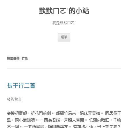
默默ㄇㄛˋ的小站
我是默默ㄇㄛˋ
跳至主要內容
選單
標籤彙整:
竹馬
長干行二首
發佈留言
妾髮初覆額，折花門前劇。 郎騎竹馬來，遶床弄青梅。 同居長干
里，兩小無嫌猜。 十四為君婦，羞顏未嘗開。 低頭向暗壁，千喚
不一回。 十五始展眉，願同塵與灰。 常存抱柱信，豈上望夫臺？