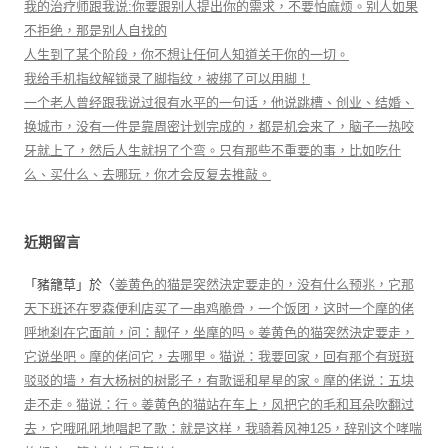
我的治疗师跟我说:你要跟别人提出你的需求，不要怕麻烦。别人如果
不拒绝，那是别人自找的
人生到了某个阶段，你不想让任何人知道关于你的一切。
我给手机指纹解锁录了脚指纹，被绑了可以用脚！
一个老人曾经跟我说过很有水平的一句话，他说跳槽、创业、结婚、
换城市，没有一件是靠周密计划完成的，都是机会来了，脑子一热咬
牙就上了，然后人生就拐了个弯。只有那些不重要的事，比如吃什
么、买什么、去哪玩，你才会反复去推敲。
近期留言
「
豬籠草
」於〈
姜黄色的猫是突然決定要走的，没有什么预兆，它那
天下班还在罗森便利店买了一串鸡脆骨，一个饭团，这时一个摩的佬
呼地刹在它面前，问：靓仔，坐摩的吗。姜黄色的猫突然決定要走，
它说坐吧。摩的佬问它，去哪里。猫说：我要回家，回有那个有斑斑
驳驳的墙，有大杨树的树影子，有歌谣和星星的家。摩的佬说：五块
走不走。猫说：行。姜黄色的猫站在车上，风把它的毛和耳朵吹翻过
去，它哦吼吼地唱起了歌：就是这样，我骑着风神125，辞别这个哮喘