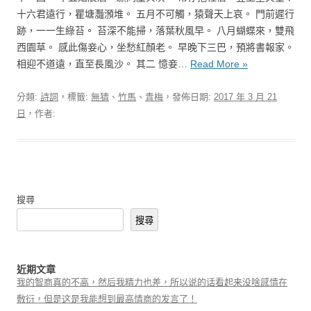
十六君遠行，瞿塘灩澦堆。 五月不可觸，猿聲天上哀。 門前遲行
跡，一一生綠苔。 苔深不能掃，落葉秋風早。 八月蝴蝶來，雙飛
西園草。 感此傷妾心，坐愁紅顏老。 早晚下三巴，預將書報家。
相迎不道遠，直至長風沙。 其二 憶妾…
Read More »
分類:
詩詞
，標籤:
無猜
、
竹馬
、
青梅
，發佈日期:
2017 年 3 月 21
日
，作者:
搜尋
搜尋
近期文章
我的智商真的不高，然后我精力也差，所以说的话看起来没啥感情在
敷衍，但是这是我能想到最高情商的发言了！