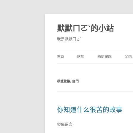
默默ㄇㄛˋ的小站
我是默默ㄇㄛˋ
首頁
狀態
隨便說說
金融
碎碎念
不算技巧
香
標籤彙整:
金門
獨白
券
說說
內
境
你知道什么很苦的故事
支
發佈留言