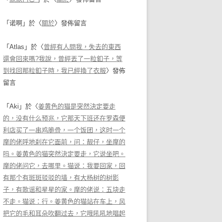
「
诺啊
」於〈
關於
〉發佈留言
「
Atlas
」於〈
曾經有人問我，失去的東西
還會回來嗎?我說，曾經丟了一粒釦子，等
到找回那粒釦子時，我已經換了衣服
〉發佈
留言
「
Aki
」於〈
姜黄色的猫是突然決定要走
的，没有什么预兆，它那天下班还在罗森便
利店买了一串鸡脆骨，一个饭团，这时一个
摩的佬呼地刹在它面前，问：靓仔，坐摩的
吗。姜黄色的猫突然決定要走，它说坐吧。
摩的佬问它，去哪里。猫说：我要回家，回
有那个有斑斑驳驳的墙，有大杨树的树影
子，有歌谣和星星的家。摩的佬说：五块走
不走。猫说：行。姜黄色的猫站在车上，风
把它的毛和耳朵吹翻过去，它哦吼吼地唱起