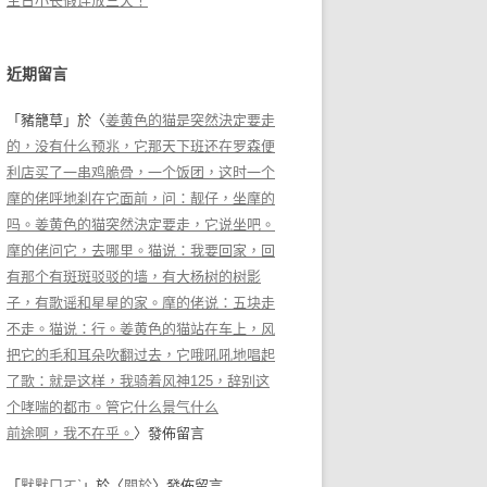
生日小长假连放三天！
近期留言
「
豬籠草
」於〈
姜黄色的猫是突然決定要走
的，没有什么预兆，它那天下班还在罗森便
利店买了一串鸡脆骨，一个饭团，这时一个
摩的佬呼地刹在它面前，问：靓仔，坐摩的
吗。姜黄色的猫突然決定要走，它说坐吧。
摩的佬问它，去哪里。猫说：我要回家，回
有那个有斑斑驳驳的墙，有大杨树的树影
子，有歌谣和星星的家。摩的佬说：五块走
不走。猫说：行。姜黄色的猫站在车上，风
把它的毛和耳朵吹翻过去，它哦吼吼地唱起
了歌：就是这样，我骑着风神125，辞别这
个哮喘的都市。管它什么景气什么
前途啊，我不在乎。
〉發佈留言
「
默默ㄇㄛˋ
」於〈
關於
〉發佈留言