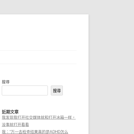
搜尋
搜尋
近期文章
我发现我打开社交媒体就和打开冰箱一样，
没事就打开看看
我：“万一去检查结果真的是ADHD怎么