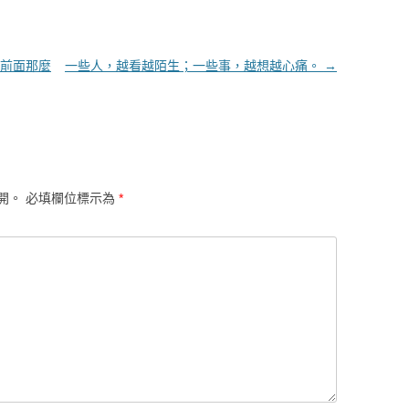
前面那麼
一些人，越看越陌生；一些事，越想越心痛。
→
開。
必填欄位標示為
*