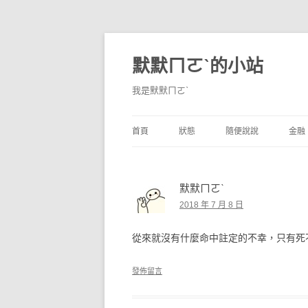
默默ㄇㄛˋ的小站
我是默默ㄇㄛˋ
首頁
狀態
隨便說說
金融
碎碎念
不算技巧
香
默默ㄇㄛˋ
獨白
券
2018 年 7 月 8 日
說說
內
從來就沒有什麼命中註定的不幸，只有死
境
發佈留言
支