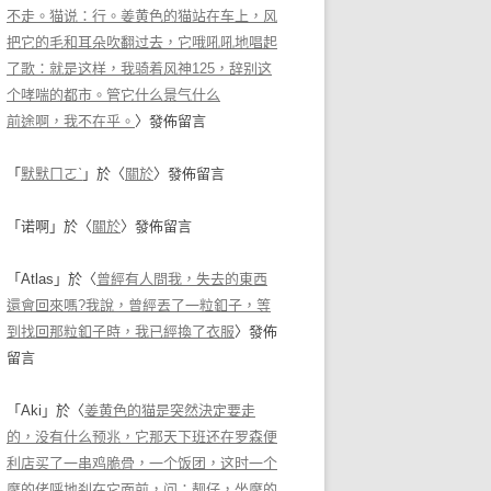
不走。猫说：行。姜黄色的猫站在车上，风
把它的毛和耳朵吹翻过去，它哦吼吼地唱起
了歌：就是这样，我骑着风神125，辞别这
个哮喘的都市。管它什么景气什么
前途啊，我不在乎。
〉發佈留言
「
默默ㄇㄛˋ
」於〈
關於
〉發佈留言
「
诺啊
」於〈
關於
〉發佈留言
「
Atlas
」於〈
曾經有人問我，失去的東西
還會回來嗎?我說，曾經丟了一粒釦子，等
到找回那粒釦子時，我已經換了衣服
〉發佈
留言
「
Aki
」於〈
姜黄色的猫是突然決定要走
的，没有什么预兆，它那天下班还在罗森便
利店买了一串鸡脆骨，一个饭团，这时一个
摩的佬呼地刹在它面前，问：靓仔，坐摩的