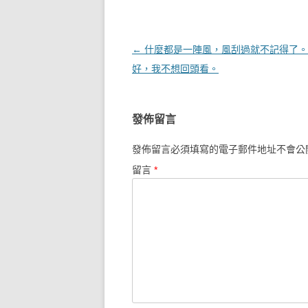
文章導覽
←
什麼都是一陣風，風刮過就不記得了。
好，我不想回頭看。
發佈留言
發佈留言必須填寫的電子郵件地址不會公
留言
*