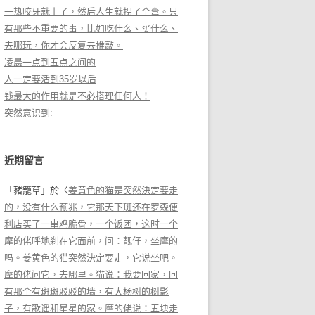
一热咬牙就上了，然后人生就拐了个弯。只
有那些不重要的事，比如吃什么、买什么、
去哪玩，你才会反复去推敲。
凌晨一点到五点之间的
人一定要活到35岁以后
钱最大的作用就是不必搭理任何人！
突然意识到:
近期留言
「
豬籠草
」於〈
姜黄色的猫是突然決定要走
的，没有什么预兆，它那天下班还在罗森便
利店买了一串鸡脆骨，一个饭团，这时一个
摩的佬呼地刹在它面前，问：靓仔，坐摩的
吗。姜黄色的猫突然決定要走，它说坐吧。
摩的佬问它，去哪里。猫说：我要回家，回
有那个有斑斑驳驳的墙，有大杨树的树影
子，有歌谣和星星的家。摩的佬说：五块走