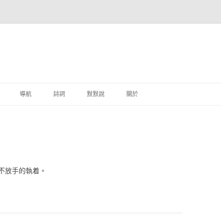
跳至主要內容
導航
詩詞
默默說
關於
港銀行
商
地銀行
不放手的執着。
外銀行
付工具