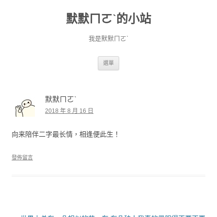
默默ㄇㄛˋ的小站
我是默默ㄇㄛˋ
跳至主要內容
選單
默默ㄇㄛˋ
2018 年 8 月 16 日
向来陪伴二字最长情，相逢便此生！
發佈留言