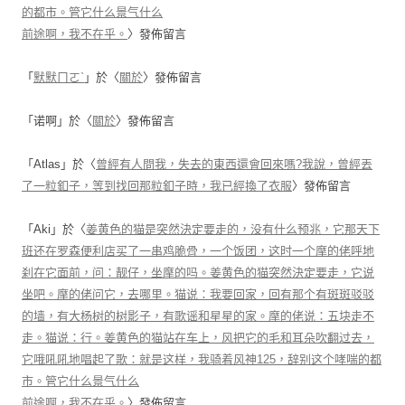
的都市。管它什么景气什么
前途啊，我不在乎。
〉發佈留言
「
默默ㄇㄛˋ
」於〈
關於
〉發佈留言
「
诺啊
」於〈
關於
〉發佈留言
「
Atlas
」於〈
曾經有人問我，失去的東西還會回來嗎?我說，曾經丟
了一粒釦子，等到找回那粒釦子時，我已經換了衣服
〉發佈留言
「
Aki
」於〈
姜黄色的猫是突然決定要走的，没有什么预兆，它那天下
班还在罗森便利店买了一串鸡脆骨，一个饭团，这时一个摩的佬呼地
刹在它面前，问：靓仔，坐摩的吗。姜黄色的猫突然決定要走，它说
坐吧。摩的佬问它，去哪里。猫说：我要回家，回有那个有斑斑驳驳
的墙，有大杨树的树影子，有歌谣和星星的家。摩的佬说：五块走不
走。猫说：行。姜黄色的猫站在车上，风把它的毛和耳朵吹翻过去，
它哦吼吼地唱起了歌：就是这样，我骑着风神125，辞别这个哮喘的都
市。管它什么景气什么
前途啊，我不在乎。
〉發佈留言