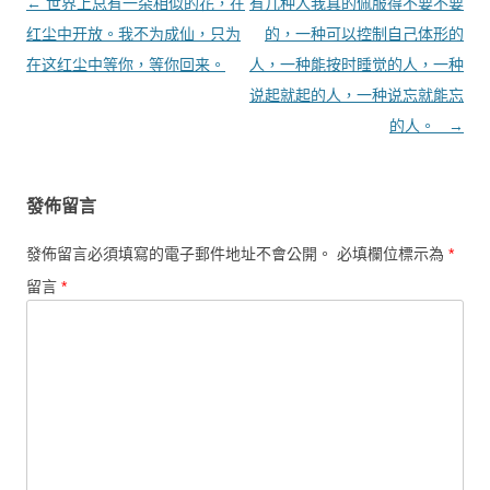
文章導覽
←
世界上总有一朵相似的花，在
有几种人我真的佩服得不要不要
红尘中开放。我不为成仙，只为
的，一种可以控制自己体形的
在这红尘中等你，等你回来。
人，一种能按时睡觉的人，一种
说起就起的人，一种说忘就能忘
的人。 ​ ​​
→
發佈留言
發佈留言必須填寫的電子郵件地址不會公開。
必填欄位標示為
*
留言
*