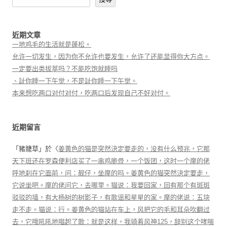
近期文章
一地鸡毛的生活就是蓬松。
允许一切发生，因为你不允许也要发生，允许了还能显得你大方点。
一定要出类拔萃吗？不能吃饱就睡吗
、訨你睡一下午觉，不是訨你睡一下午觉。
本来想吃两口对付对付，吃两口后发现自己不好对付。
近期留言
「
豬籠草
」於〈
姜黄色的猫是突然決定要走的，没有什么预兆，它那
天下班还在罗森便利店买了一串鸡脆骨，一个饭团，这时一个摩的佬
呼地刹在它面前，问：靓仔，坐摩的吗。姜黄色的猫突然決定要走，
它说坐吧。摩的佬问它，去哪里。猫说：我要回家，回有那个有斑斑
驳驳的墙，有大杨树的树影子，有歌谣和星星的家。摩的佬说：五块
走不走。猫说：行。姜黄色的猫站在车上，风把它的毛和耳朵吹翻过
去，它哦吼吼地唱起了歌：就是这样，我骑着风神125，辞别这个哮喘