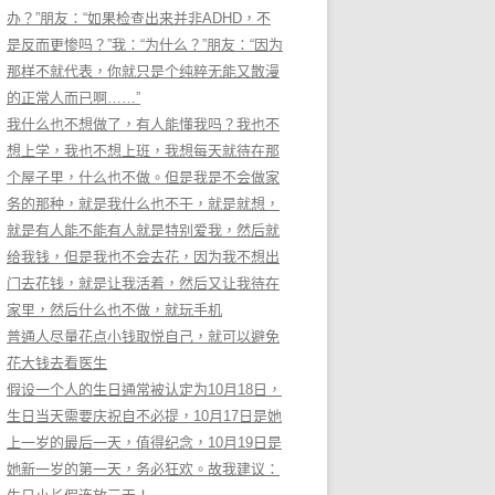
办？”朋友：“如果检查出来并非ADHD，不
是反而更惨吗？”我：“为什么？”朋友：“因为
那样不就代表，你就只是个纯粹无能又散漫
的正常人而已啊……”
我什么也不想做了，有人能懂我吗？我也不
想上学，我也不想上班，我想每天就待在那
个屋子里，什么也不做。但是我是不会做家
务的那种，就是我什么也不干，就是就想，
就是有人能不能有人就是特别爱我，然后就
给我钱，但是我也不会去花，因为我不想出
门去花钱，就是让我活着，然后又让我待在
家里，然后什么也不做，就玩手机
普通人尽量花点小钱取悦自己，就可以避免
花大钱去看医生
假设一个人的生日通常被认定为10月18日，
生日当天需要庆祝自不必提，10月17日是她
上一岁的最后一天，值得纪念，10月19日是
她新一岁的第一天，务必狂欢。故我建议：