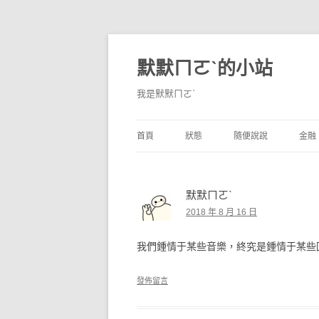
默默ㄇㄛˋ的小站
我是默默ㄇㄛˋ
首頁
狀態
隨便說說
金融
碎碎念
不算技巧
香
默默ㄇㄛˋ
獨白
券
2018 年 8 月 16 日
說說
內
我們鍾情于某些音樂，終究是鍾情于某些
境
發佈留言
支