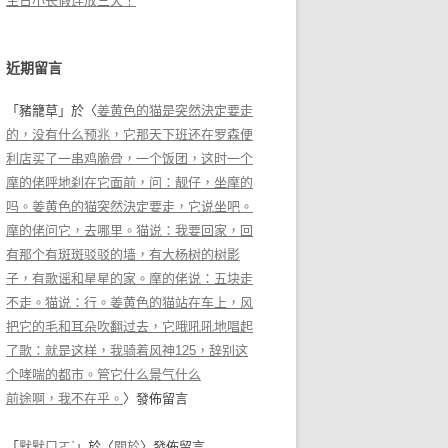
生日小长假连放三天！
近期留言
「
豬籠草
」於〈
姜黄色的猫是突然決定要走
的，没有什么预兆，它那天下班还在罗森便
利店买了一串鸡脆骨，一个饭团，这时一个
摩的佬呼地刹在它面前，问：靓仔，坐摩的
吗。姜黄色的猫突然決定要走，它说坐吧。
摩的佬问它，去哪里。猫说：我要回家，回
有那个有斑斑驳驳的墙，有大杨树的树影
子，有歌谣和星星的家。摩的佬说：五块走
不走。猫说：行。姜黄色的猫站在车上，风
把它的毛和耳朵吹翻过去，它哦吼吼地唱起
了歌：就是这样，我骑着风神125，辞别这
个哮喘的都市。管它什么景气什么
前途啊，我不在乎。
〉發佈留言
「
默默ㄇㄛˋ
」於〈
關於
〉發佈留言