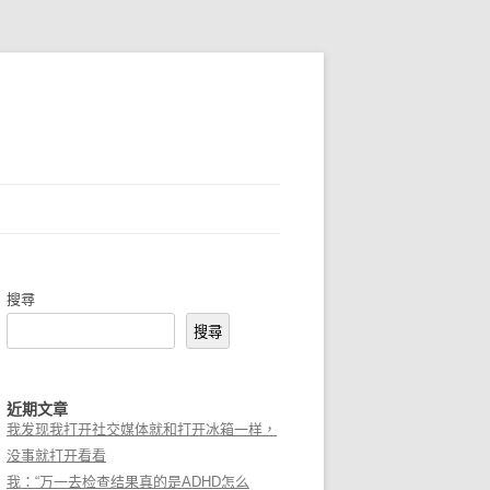
搜尋
搜尋
近期文章
我发现我打开社交媒体就和打开冰箱一样，
没事就打开看看
我：“万一去检查结果真的是ADHD怎么