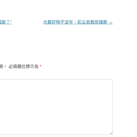
歌？”
大都好物不坚牢，彩云易散琉璃脆
→
開。
必填欄位標示為
*