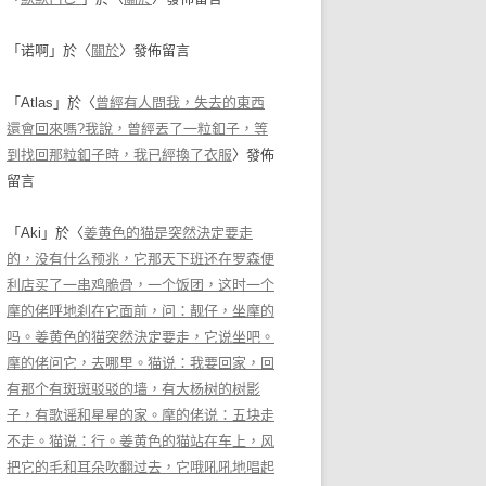
「
诺啊
」於〈
關於
〉發佈留言
「
Atlas
」於〈
曾經有人問我，失去的東西
還會回來嗎?我說，曾經丟了一粒釦子，等
到找回那粒釦子時，我已經換了衣服
〉發佈
留言
「
Aki
」於〈
姜黄色的猫是突然決定要走
的，没有什么预兆，它那天下班还在罗森便
利店买了一串鸡脆骨，一个饭团，这时一个
摩的佬呼地刹在它面前，问：靓仔，坐摩的
吗。姜黄色的猫突然決定要走，它说坐吧。
摩的佬问它，去哪里。猫说：我要回家，回
有那个有斑斑驳驳的墙，有大杨树的树影
子，有歌谣和星星的家。摩的佬说：五块走
不走。猫说：行。姜黄色的猫站在车上，风
把它的毛和耳朵吹翻过去，它哦吼吼地唱起