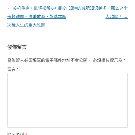
文章導覽
←
关机重启，能轻松解决电脑的
知道的减肥知识越多，那么这个
卡顿难题。原地放弃，能基本解
人越胖！
→
决我人生的重大难题
發佈留言
發佈留言必須填寫的電子郵件地址不會公開。
必填欄位標示為
*
留言
*
顯示名稱
*