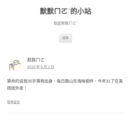
默默ㄇㄛˋ的小站
我是默默ㄇㄛˋ
跳至主要內容
選單
默默ㄇㄛˋ
2018 年 9 月 1 日
算命的说我30岁黄袍加身，每日跟山珍海味相伴，今年31了在美
团送外卖！
發佈留言