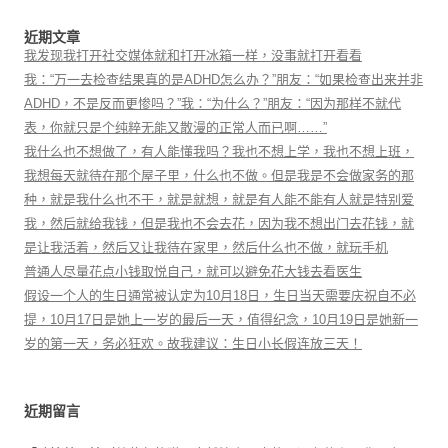
近期文章
我发现我打开社交媒体就和打开冰箱一样，没事就打开看看
我：“万一去检查结果真的是ADHD怎么办？”朋友：“如果检查出来并非
ADHD，不是反而更惨吗？”我：“为什么？”朋友：“因为那样不就代
表，你就只是个纯粹无能又散漫的正常人而已啊……”
我什么也不想做了，有人能懂我吗？我也不想上学，我也不想上班，
我想每天就待在那个屋子里，什么也不做。但是我是不会做家务的那
种，就是我什么也不干，就是就想，就是有人能不能有人就是特别爱
我，然后就给我钱，但是我也不会去花，因为我不想出门去花钱，就
是让我活着，然后又让我待在家里，然后什么也不做，就玩手机
普通人尽量花点小钱取悦自己，就可以避免花大钱去看医生
假设一个人的生日通常被认定为10月18日，生日当天需要庆祝自不必
提，10月17日是她上一岁的最后一天，值得纪念，10月19日是她新一
岁的第一天，务必狂欢。故我建议：生日小长假连放三天！
近期留言