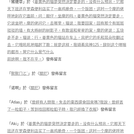
「
豬籠草
」於〈
姜黄色的猫是突然決定要走的，没有什么预兆，它那
天下班还在罗森便利店买了一串鸡脆骨，一个饭团，这时一个摩的佬
呼地刹在它面前，问：靓仔，坐摩的吗。姜黄色的猫突然決定要走，
它说坐吧。摩的佬问它，去哪里。猫说：我要回家，回有那个有斑斑
驳驳的墙，有大杨树的树影子，有歌谣和星星的家。摩的佬说：五块
走不走。猫说：行。姜黄色的猫站在车上，风把它的毛和耳朵吹翻过
去，它哦吼吼地唱起了歌：就是这样，我骑着风神125，辞别这个哮喘
的都市。管它什么景气什么
前途啊，我不在乎。
〉發佈留言
「
默默ㄇㄛˋ
」於〈
關於
〉發佈留言
「
诺啊
」於〈
關於
〉發佈留言
「
Atlas
」於〈
曾經有人問我，失去的東西還會回來嗎?我說，曾經丟
了一粒釦子，等到找回那粒釦子時，我已經換了衣服
〉發佈留言
「
Aki
」於〈
姜黄色的猫是突然決定要走的，没有什么预兆，它那天下
班还在罗森便利店买了一串鸡脆骨，一个饭团，这时一个摩的佬呼地