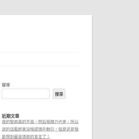
搜尋
搜尋
近期文章
我的智商真的不高，然后我精力也差，所以
说的话看起来没啥感情在敷衍，但是这是我
能想到最高情商的发言了！