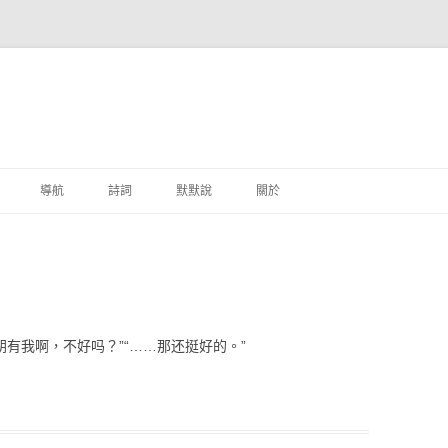
跳至主要內容
導航
詩詞
默默說
關於
港銀行
商
地銀行
今朝有我啊，不好吗？”“……那还挺好的。”
外銀行
付工具