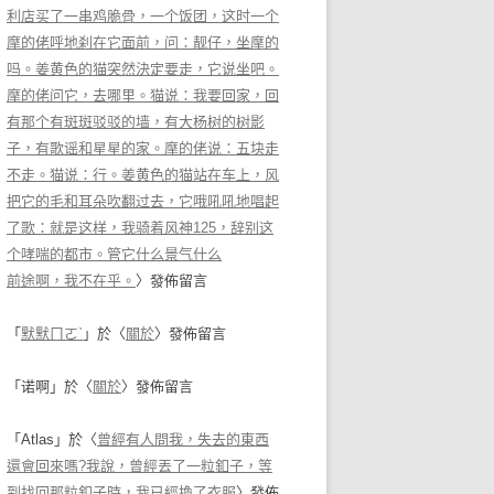
利店买了一串鸡脆骨，一个饭团，这时一个
摩的佬呼地刹在它面前，问：靓仔，坐摩的
吗。姜黄色的猫突然決定要走，它说坐吧。
摩的佬问它，去哪里。猫说：我要回家，回
有那个有斑斑驳驳的墙，有大杨树的树影
子，有歌谣和星星的家。摩的佬说：五块走
不走。猫说：行。姜黄色的猫站在车上，风
把它的毛和耳朵吹翻过去，它哦吼吼地唱起
了歌：就是这样，我骑着风神125，辞别这
个哮喘的都市。管它什么景气什么
前途啊，我不在乎。
〉發佈留言
「
默默ㄇㄛˋ
」於〈
關於
〉發佈留言
「
诺啊
」於〈
關於
〉發佈留言
「
Atlas
」於〈
曾經有人問我，失去的東西
還會回來嗎?我說，曾經丟了一粒釦子，等
到找回那粒釦子時，我已經換了衣服
〉發佈