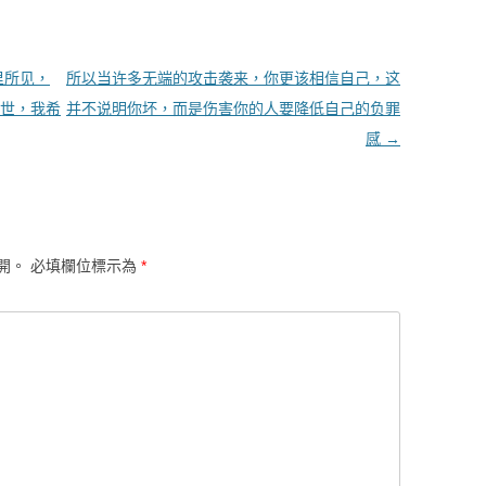
里所见，
所以当许多无端的攻击袭来，你更该相信自己，这
人世，我希
并不说明你坏，而是伤害你的人要降低自己的负罪
感
→
開。
必填欄位標示為
*