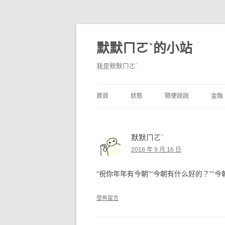
默默ㄇㄛˋ的小站
我是默默ㄇㄛˋ
首頁
狀態
隨便說說
金融
碎碎念
不算技巧
香
默默ㄇㄛˋ
獨白
券
2018 年 9 月 16 日
說說
內
“祝你年年有今朝”“今朝有什么好的？”“
境
發佈留言
支