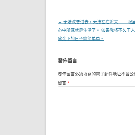
文章導覽
←
无法改变过去，无法左右将来…… 眼
心中所感就是生活了。 如果我将不久于
望余下的日子简简单单。
發佈留言
發佈留言必須填寫的電子郵件地址不會公
留言
*