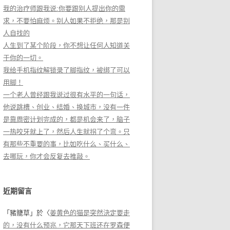
我的治疗师跟我说:你要跟别人提出你的需
求，不要怕麻烦。别人如果不拒绝，那是别
人自找的
人生到了某个阶段，你不想让任何人知道关
于你的一切。
我给手机指纹解锁录了脚指纹，被绑了可以
用脚！
一个老人曾经跟我说过很有水平的一句话，
他说跳槽、创业、结婚、换城市，没有一件
是靠周密计划完成的，都是机会来了，脑子
一热咬牙就上了，然后人生就拐了个弯。只
有那些不重要的事，比如吃什么、买什么、
去哪玩，你才会反复去推敲。
近期留言
「
豬籠草
」於〈
姜黄色的猫是突然決定要走
的，没有什么预兆，它那天下班还在罗森便