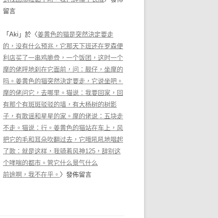
留言
「
Aki
」於〈
姜黄色的猫是突然決定要走
的，没有什么预兆，它那天下班还在罗森便
利店买了一串鸡脆骨，一个饭团，这时一个
摩的佬呼地刹在它面前，问：靓仔，坐摩的
吗。姜黄色的猫突然決定要走，它说坐吧。
摩的佬问它，去哪里。猫说：我要回家，回
有那个有斑斑驳驳的墙，有大杨树的树影
子，有歌谣和星星的家。摩的佬说：五块走
不走。猫说：行。姜黄色的猫站在车上，风
把它的毛和耳朵吹翻过去，它哦吼吼地唱起
了歌：就是这样，我骑着风神125，辞别这
个哮喘的都市。管它什么景气什么
前途啊，我不在乎。
〉發佈留言