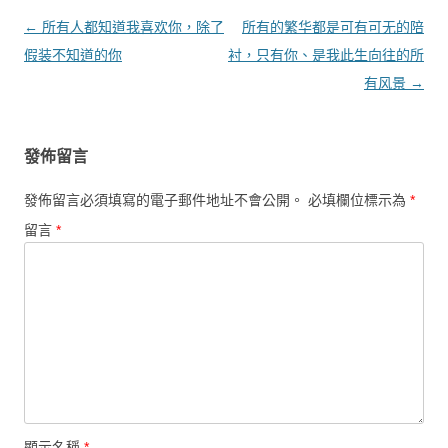
文章導覽
←
所有人都知道我喜欢你，除了
所有的繁华都是可有可无的陪
假装不知道的你
衬，只有你、是我此生向往的所
有风景
→
發佈留言
發佈留言必須填寫的電子郵件地址不會公開。
必填欄位標示為
*
留言
*
顯示名稱
*