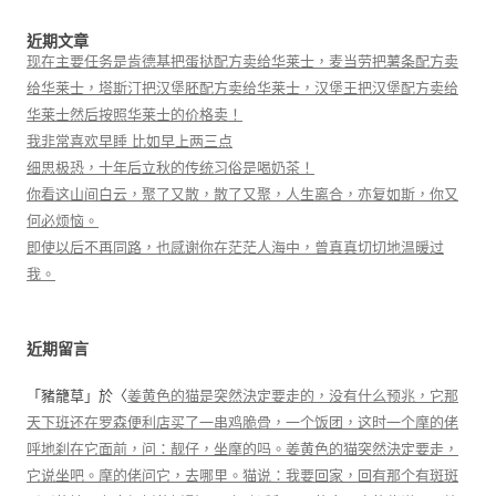
近期文章
现在主要任务是肯德基把蛋挞配方卖给华莱士，麦当劳把薯条配方卖
给华莱士，塔斯汀把汉堡胚配方卖给华莱士，汉堡王把汉堡配方卖给
华莱士然后按照华莱士的价格卖！
我非常喜欢早睡 比如早上两三点
细思极恐，十年后立秋的传统习俗是喝奶茶！
你看这山间白云，聚了又散，散了又聚，人生离合，亦复如斯，你又
何必烦恼。
即使以后不再同路，也感谢你在茫茫人海中，曾真真切切地温暖过
我。
近期留言
「
豬籠草
」於〈
姜黄色的猫是突然決定要走的，没有什么预兆，它那
天下班还在罗森便利店买了一串鸡脆骨，一个饭团，这时一个摩的佬
呼地刹在它面前，问：靓仔，坐摩的吗。姜黄色的猫突然決定要走，
它说坐吧。摩的佬问它，去哪里。猫说：我要回家，回有那个有斑斑