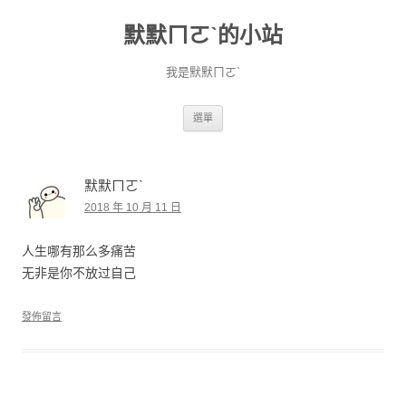
默默ㄇㄛˋ的小站
我是默默ㄇㄛˋ
跳至主要內容
選單
默默ㄇㄛˋ
2018 年 10 月 11 日
人生哪有那么多痛苦
无非是你不放过自己
發佈留言