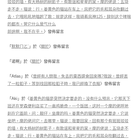
驳驳的墙，有大杨树的树影子，有歌谣和星星的家。摩的佬说：五块
走不走。猫说：行。姜黄色的猫站在车上，风把它的毛和耳朵吹翻过
去，它哦吼吼地唱起了歌：就是这样，我骑着风神125，辞别这个哮喘
的都市。管它什么景气什么
前途啊，我不在乎。
〉發佈留言
「
默默ㄇㄛˋ
」於〈
關於
〉發佈留言
「
诺啊
」於〈
關於
〉發佈留言
「
Atlas
」於〈
曾經有人問我，失去的東西還會回來嗎?我說，曾經丟
了一粒釦子，等到找回那粒釦子時，我已經換了衣服
〉發佈留言
「
Aki
」於〈
姜黄色的猫是突然決定要走的，没有什么预兆，它那天下
班还在罗森便利店买了一串鸡脆骨，一个饭团，这时一个摩的佬呼地
刹在它面前，问：靓仔，坐摩的吗。姜黄色的猫突然決定要走，它说
坐吧。摩的佬问它，去哪里。猫说：我要回家，回有那个有斑斑驳驳
的墙，有大杨树的树影子，有歌谣和星星的家。摩的佬说：五块走不
走。猫说：行。姜黄色的猫站在车上，风把它的毛和耳朵吹翻过去，