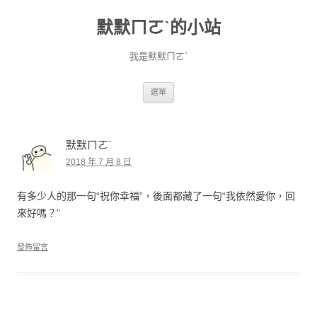
默默ㄇㄛˋ的小站
我是默默ㄇㄛˋ
跳至主要內容
選單
默默ㄇㄛˋ
2018 年 7 月 8 日
有多少人的那一句“祝你幸福”，後面都藏了一句“我依然愛你，回
來好嗎？”
發佈留言