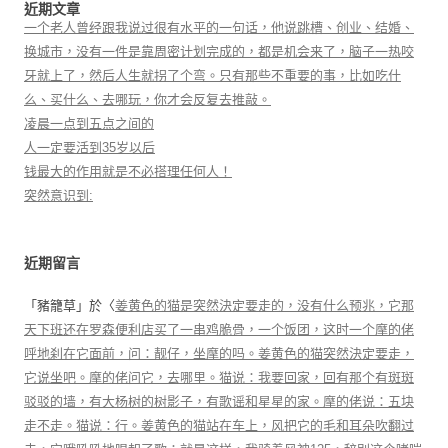
近期文章
一个老人曾经跟我说过很有水平的一句话，他说跳槽、创业、结婚、
换城市，没有一件是靠周密计划完成的，都是机会来了，脑子一热咬
牙就上了，然后人生就拐了个弯。只有那些不重要的事，比如吃什
么、买什么、去哪玩，你才会反复去推敲。
凌晨一点到五点之间的
人一定要活到35岁以后
钱最大的作用就是不必搭理任何人！
突然意识到:
近期留言
「
豬籠草
」於〈
姜黄色的猫是突然決定要走的，没有什么预兆，它那
天下班还在罗森便利店买了一串鸡脆骨，一个饭团，这时一个摩的佬
呼地刹在它面前，问：靓仔，坐摩的吗。姜黄色的猫突然決定要走，
它说坐吧。摩的佬问它，去哪里。猫说：我要回家，回有那个有斑斑
驳驳的墙，有大杨树的树影子，有歌谣和星星的家。摩的佬说：五块
走不走。猫说：行。姜黄色的猫站在车上，风把它的毛和耳朵吹翻过