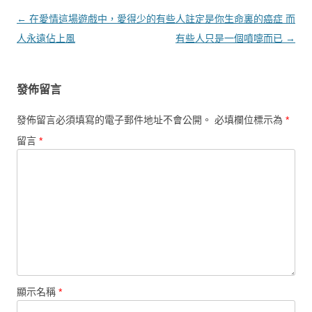
文章導覽
←
在愛情這場遊戲中，愛得少的
有些人註定是你生命裏的癌症 而
人永遠佔上風
有些人只是一個噴嚏而已
→
發佈留言
發佈留言必須填寫的電子郵件地址不會公開。
必填欄位標示為
*
留言
*
顯示名稱
*