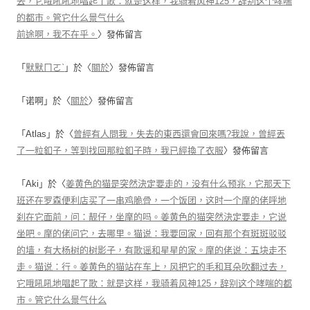
去，它哦吼吼地唱起了歌：就是这样，我骑着风神125，辞别这个哮喘
的都市。管它什么景气什么
前途啊，我不在乎。
〉發佈留言
「
默默ㄇㄛˋ
」於〈
關於
〉發佈留言
「
诺啊
」於〈
關於
〉發佈留言
「
Atlas
」於〈
曾經有人問我，失去的東西還會回來嗎?我說，曾經丟
了一粒釦子，等到找回那粒釦子時，我已經換了衣服
〉發佈留言
「
Aki
」於〈
姜黄色的猫是突然決定要走的，没有什么预兆，它那天下
班还在罗森便利店买了一串鸡脆骨，一个饭团，这时一个摩的佬呼地
刹在它面前，问：靓仔，坐摩的吗。姜黄色的猫突然決定要走，它说
坐吧。摩的佬问它，去哪里。猫说：我要回家，回有那个有斑斑驳驳
的墙，有大杨树的树影子，有歌谣和星星的家。摩的佬说：五块走不
走。猫说：行。姜黄色的猫站在车上，风把它的毛和耳朵吹翻过去，
它哦吼吼地唱起了歌：就是这样，我骑着风神125，辞别这个哮喘的都
市。管它什么景气什么