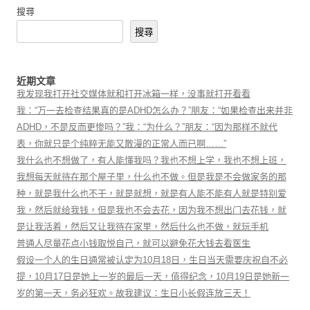
搜尋
搜尋
近期文章
我发现我打开社交媒体就和打开冰箱一样，没事就打开看看
我：“万一去检查结果真的是ADHD怎么办？”朋友：“如果检查出来并非
ADHD，不是反而更惨吗？”我：“为什么？”朋友：“因为那样不就代
表，你就只是个纯粹无能又散漫的正常人而已啊……”
我什么也不想做了，有人能懂我吗？我也不想上学，我也不想上班，
我想每天就待在那个屋子里，什么也不做。但是我是不会做家务的那
种，就是我什么也不干，就是就想，就是有人能不能有人就是特别爱
我，然后就给我钱，但是我也不会去花，因为我不想出门去花钱，就
是让我活着，然后又让我待在家里，然后什么也不做，就玩手机
普通人尽量花点小钱取悦自己，就可以避免花大钱去看医生
假设一个人的生日通常被认定为10月18日，生日当天需要庆祝自不必
提，10月17日是她上一岁的最后一天，值得纪念，10月19日是她新一
岁的第一天，务必狂欢。故我建议：生日小长假连放三天！