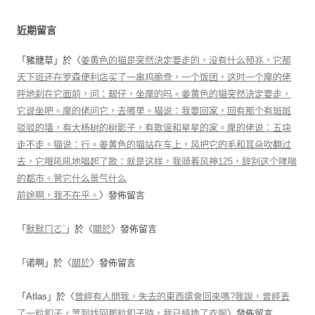
近期留言
「
豬籠草
」於〈
姜黄色的猫是突然決定要走的，没有什么预兆，它那
天下班还在罗森便利店买了一串鸡脆骨，一个饭团，这时一个摩的佬
呼地刹在它面前，问：靓仔，坐摩的吗。姜黄色的猫突然決定要走，
它说坐吧。摩的佬问它，去哪里。猫说：我要回家，回有那个有斑斑
驳驳的墙，有大杨树的树影子，有歌谣和星星的家。摩的佬说：五块
走不走。猫说：行。姜黄色的猫站在车上，风把它的毛和耳朵吹翻过
去，它哦吼吼地唱起了歌：就是这样，我骑着风神125，辞别这个哮喘
的都市。管它什么景气什么
前途啊，我不在乎。
〉發佈留言
「
默默ㄇㄛˋ
」於〈
關於
〉發佈留言
「
诺啊
」於〈
關於
〉發佈留言
「
Atlas
」於〈
曾經有人問我，失去的東西還會回來嗎?我說，曾經丟
了一粒釦子，等到找回那粒釦子時，我已經換了衣服
〉發佈留言