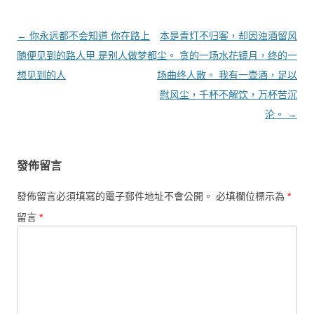
文章導覽
←
你永远都不会知道 你在路上
本是青灯不归客，却因浊酒留风
随便见到的路人甲 是别人做梦都
尘。 贪的一场水花镜月，终的一
想见到的人
场曲终人散。 我有一壶酒，足以
慰风尘，千杯不解饮，万杯苦沉
沦。
→
發佈留言
發佈留言必須填寫的電子郵件地址不會公開。
必填欄位標示為
*
留言
*