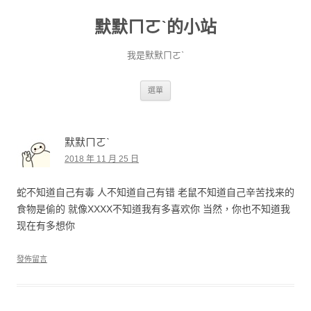
默默ㄇㄛˋ的小站
我是默默ㄇㄛˋ
跳至主要內容
選單
默默ㄇㄛˋ
2018 年 11 月 25 日
蛇不知道自己有毒 人不知道自己有错 老鼠不知道自己辛苦找来的
食物是偷的 就像XXXX不知道我有多喜欢你 当然，你也不知道我
现在有多想你
發佈留言