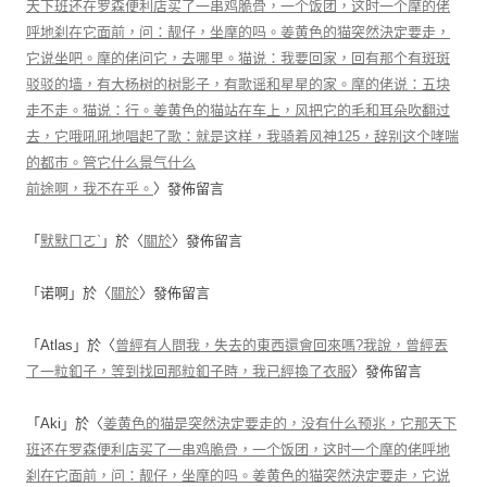
天下班还在罗森便利店买了一串鸡脆骨，一个饭团，这时一个摩的佬
呼地刹在它面前，问：靓仔，坐摩的吗。姜黄色的猫突然決定要走，
它说坐吧。摩的佬问它，去哪里。猫说：我要回家，回有那个有斑斑
驳驳的墙，有大杨树的树影子，有歌谣和星星的家。摩的佬说：五块
走不走。猫说：行。姜黄色的猫站在车上，风把它的毛和耳朵吹翻过
去，它哦吼吼地唱起了歌：就是这样，我骑着风神125，辞别这个哮喘
的都市。管它什么景气什么
前途啊，我不在乎。
〉發佈留言
「
默默ㄇㄛˋ
」於〈
關於
〉發佈留言
「
诺啊
」於〈
關於
〉發佈留言
「
Atlas
」於〈
曾經有人問我，失去的東西還會回來嗎?我說，曾經丟
了一粒釦子，等到找回那粒釦子時，我已經換了衣服
〉發佈留言
「
Aki
」於〈
姜黄色的猫是突然決定要走的，没有什么预兆，它那天下
班还在罗森便利店买了一串鸡脆骨，一个饭团，这时一个摩的佬呼地
刹在它面前，问：靓仔，坐摩的吗。姜黄色的猫突然決定要走，它说