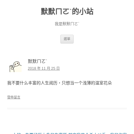
默默ㄇㄛˋ的小站
我是默默ㄇㄛˋ
跳至主要內容
選單
默默ㄇㄛˋ
2018 年 11 月 25 日
我不要什么丰富的人生阅历，只想当一个浅薄的温室花朵
發佈留言