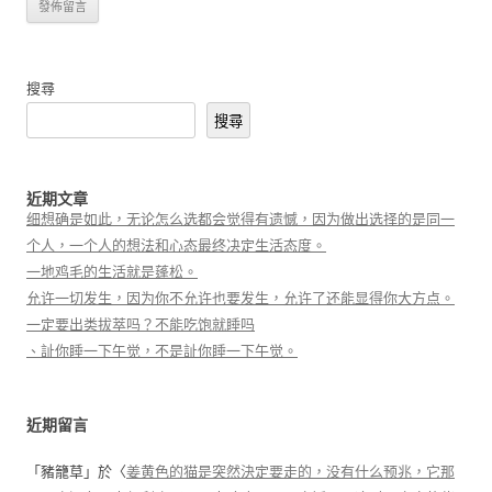
搜尋
搜尋
近期文章
细想确是如此，无论怎么选都会觉得有遗憾，因为做出选择的是同一
个人，一个人的想法和心态最终决定生活态度。
一地鸡毛的生活就是蓬松。
允许一切发生，因为你不允许也要发生，允许了还能显得你大方点。
一定要出类拔萃吗？不能吃饱就睡吗
、訨你睡一下午觉，不是訨你睡一下午觉。
近期留言
「
豬籠草
」於〈
姜黄色的猫是突然決定要走的，没有什么预兆，它那