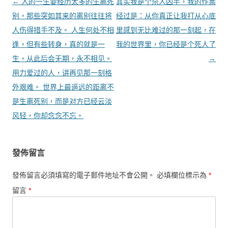
文章導覽
←
人的一生要经历太多的生离死
其实我是个杀人凶手，我的作案
别，那些突如其来的离别往往将
经过是：从你真正让我打从心底
人伤得措手不及。 人生何处不相
里感到无比难过的那一刻起，在
逢，但有些转身，真的就是一
我的世界里，你已经是个死人了
生，从此后会无期，永不相见。
→
用力爱过的人，讲再见那一刻格
外艰难。 世界上最遥远的距离不
是生离死别，而是对方已经云淡
风轻，你却念念不忘。
發佈留言
發佈留言必須填寫的電子郵件地址不會公開。
必填欄位標示為
*
留言
*