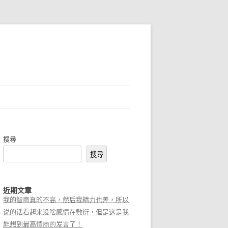
搜尋
搜尋
近期文章
我的智商真的不高，然后我精力也差，所以
说的话看起来没啥感情在敷衍，但是这是我
能想到最高情商的发言了！