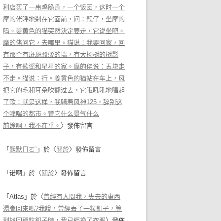
利店买了一串鸡脆骨，一个饭团，这时一个
摩的佬呼地刹在它面前，问：靓仔，坐摩的
吗。姜黄色的猫突然決定要走，它说坐吧。
摩的佬问它，去哪里。猫说：我要回家，回
有那个有斑斑驳驳的墙，有大杨树的树影
子，有歌谣和星星的家。摩的佬说：五块走
不走。猫说：行。姜黄色的猫站在车上，风
把它的毛和耳朵吹翻过去，它哦吼吼地唱起
了歌：就是这样，我骑着风神125，辞别这
个哮喘的都市。管它什么景气什么
前途啊，我不在乎。
〉發佈留言
「
默默ㄇㄛˋ
」於〈
關於
〉發佈留言
「
诺啊
」於〈
關於
〉發佈留言
「
Atlas
」於〈
曾經有人問我，失去的東西
還會回來嗎?我說，曾經丟了一粒釦子，等
到找回那粒釦子時，我已經換了衣服
〉發佈