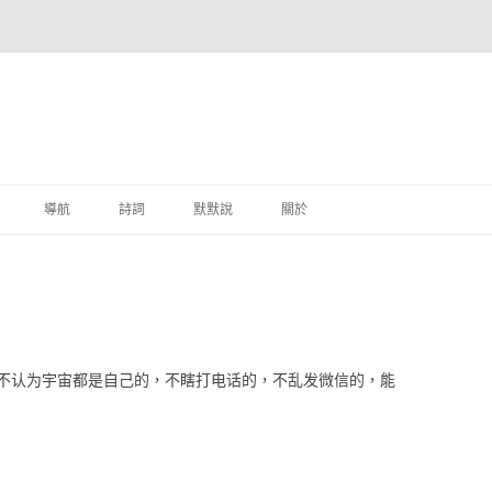
跳至主要內容
導航
詩詞
默默說
關於
港銀行
商
地銀行
不认为宇宙都是自己的，不瞎打电话的，不乱发微信的，能
外銀行
付工具