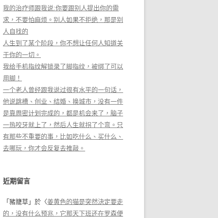
我的治疗师跟我说:你要跟别人提出你的需
求，不要怕麻烦。别人如果不拒绝，那是别
人自找的
人生到了某个阶段，你不想让任何人知道关
于你的一切。
我给手机指纹解锁录了脚指纹，被绑了可以
用脚！
一个老人曾经跟我说过很有水平的一句话，
他说跳槽、创业、结婚、换城市，没有一件
是靠周密计划完成的，都是机会来了，脑子
一热咬牙就上了，然后人生就拐了个弯。只
有那些不重要的事，比如吃什么、买什么、
去哪玩，你才会反复去推敲。
近期留言
「
豬籠草
」於〈
姜黄色的猫是突然決定要走
的，没有什么预兆，它那天下班还在罗森便