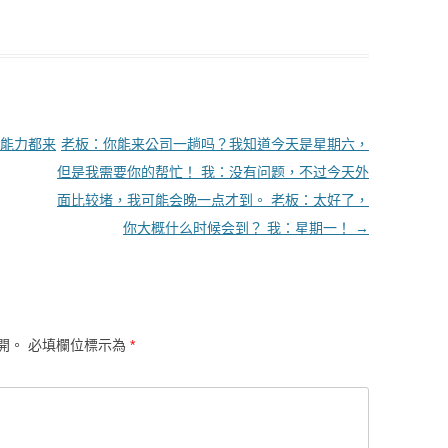
能力都来
老板：你能来公司一趟吗？我知道今天是星期六，
但是我需要你的帮忙！ 我：没有问题，不过今天外
面比较堵，我可能会晚一点才到。 老板：太好了，
你大概什么时候会到？ 我：星期一！
→
開。
必填欄位標示為
*