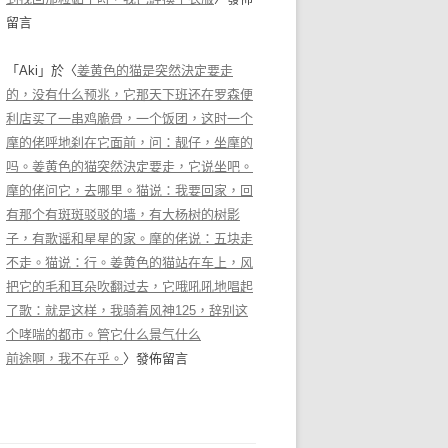
留言
「
Aki
」於〈
姜黄色的猫是突然決定要走
的，没有什么预兆，它那天下班还在罗森便
利店买了一串鸡脆骨，一个饭团，这时一个
摩的佬呼地刹在它面前，问：靓仔，坐摩的
吗。姜黄色的猫突然決定要走，它说坐吧。
摩的佬问它，去哪里。猫说：我要回家，回
有那个有斑斑驳驳的墙，有大杨树的树影
子，有歌谣和星星的家。摩的佬说：五块走
不走。猫说：行。姜黄色的猫站在车上，风
把它的毛和耳朵吹翻过去，它哦吼吼地唱起
了歌：就是这样，我骑着风神125，辞别这
个哮喘的都市。管它什么景气什么
前途啊，我不在乎。
〉發佈留言