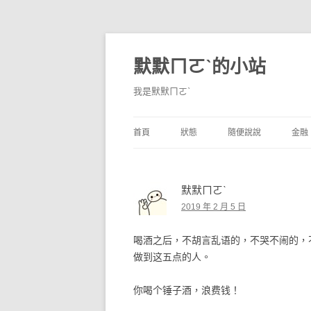
默默ㄇㄛˋ的小站
我是默默ㄇㄛˋ
首頁
狀態
隨便說說
金融
碎碎念
不算技巧
香
默默ㄇㄛˋ
獨白
券
2019 年 2 月 5 日
說說
內
喝酒之后，不胡言乱语的，不哭不闹的，
境
做到这五点的人。
支
你喝个锤子酒，浪费钱！