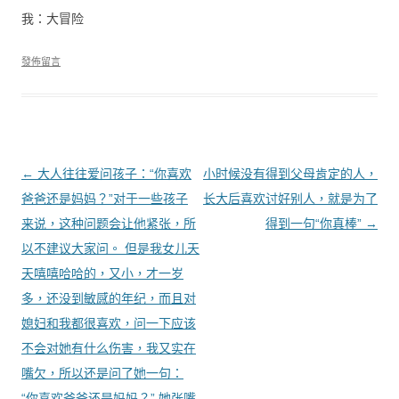
我：大冒险
發佈留言
文章導覽
←
大人往往爱问孩子：“你喜欢
小时候没有得到父母肯定的人，
爸爸还是妈妈？”对于一些孩子
长大后喜欢讨好别人，就是为了
来说，这种问题会让他紧张，所
得到一句“你真棒”
→
以不建议大家问。 但是我女儿天
天嘻嘻哈哈的，又小，才一岁
多，还没到敏感的年纪，而且对
媳妇和我都很喜欢，问一下应该
不会对她有什么伤害，我又实在
嘴欠，所以还是问了她一句：
“你喜欢爸爸还是妈妈？” 她张嘴