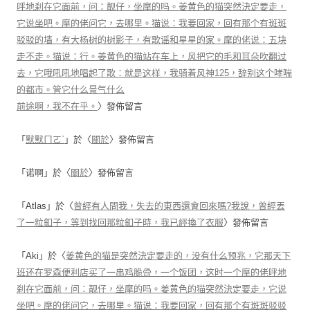
呼地刹在它面前，问：靓仔，坐摩的吗。姜黄色的猫突然決定要走，
它说坐吧。摩的佬问它，去哪里。猫说：我要回家，回有那个有斑斑
驳驳的墙，有大杨树的树影子，有歌谣和星星的家。摩的佬说：五块
走不走。猫说：行。姜黄色的猫站在车上，风把它的毛和耳朵吹翻过
去，它哦吼吼地唱起了歌：就是这样，我骑着风神125，辞别这个哮喘
的都市。管它什么景气什么
前途啊，我不在乎。
〉發佈留言
「
默默ㄇㄛˋ
」於〈
關於
〉發佈留言
「
诺啊
」於〈
關於
〉發佈留言
「
Atlas
」於〈
曾經有人問我，失去的東西還會回來嗎?我說，曾經丟
了一粒釦子，等到找回那粒釦子時，我已經換了衣服
〉發佈留言
「
Aki
」於〈
姜黄色的猫是突然決定要走的，没有什么预兆，它那天下
班还在罗森便利店买了一串鸡脆骨，一个饭团，这时一个摩的佬呼地
刹在它面前，问：靓仔，坐摩的吗。姜黄色的猫突然決定要走，它说
坐吧。摩的佬问它，去哪里。猫说：我要回家，回有那个有斑斑驳驳