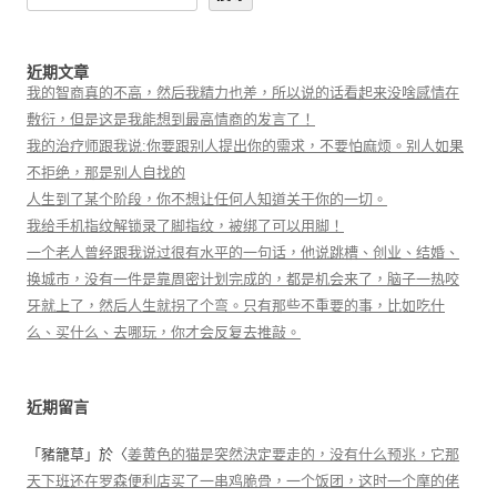
近期文章
我的智商真的不高，然后我精力也差，所以说的话看起来没啥感情在
敷衍，但是这是我能想到最高情商的发言了！
我的治疗师跟我说:你要跟别人提出你的需求，不要怕麻烦。别人如果
不拒绝，那是别人自找的
人生到了某个阶段，你不想让任何人知道关于你的一切。
我给手机指纹解锁录了脚指纹，被绑了可以用脚！
一个老人曾经跟我说过很有水平的一句话，他说跳槽、创业、结婚、
换城市，没有一件是靠周密计划完成的，都是机会来了，脑子一热咬
牙就上了，然后人生就拐了个弯。只有那些不重要的事，比如吃什
么、买什么、去哪玩，你才会反复去推敲。
近期留言
「
豬籠草
」於〈
姜黄色的猫是突然決定要走的，没有什么预兆，它那
天下班还在罗森便利店买了一串鸡脆骨，一个饭团，这时一个摩的佬