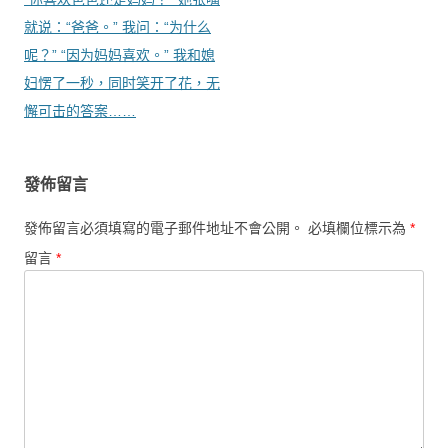
就说：“爸爸。” 我问：“为什么
呢？” “因为妈妈喜欢。” 我和媳
妇愣了一秒，同时笑开了花，无
懈可击的答案……
發佈留言
發佈留言必須填寫的電子郵件地址不會公開。
必填欄位標示為
*
留言
*