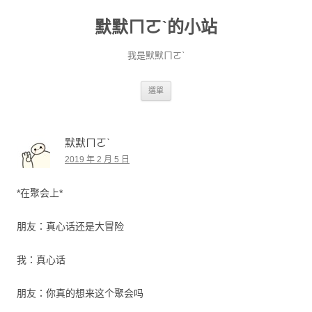
默默ㄇㄛˋ的小站
我是默默ㄇㄛˋ
跳至主要內容
選單
默默ㄇㄛˋ
2019 年 2 月 5 日
*在聚会上*
朋友：真心话还是大冒险
我：真心话
朋友：你真的想来这个聚会吗