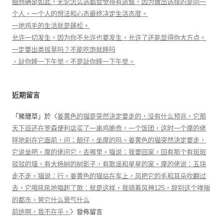
细想确是如此，无论怎么选都会觉得有遗憾，因为做出选择的是同一
个人，一个人的想法和心态最终决定生活态度。
一地鸡毛的生活就是蓬松。
允许一切发生，因为你不允许也要发生，允许了还能显得你大方点。
一定要出类拔萃吗？不能吃饱就睡吗
、訨你睡一下午觉，不是訨你睡一下午觉。
近期留言
「
豬籠草
」於〈
姜黄色的猫是突然決定要走的，没有什么预兆，它那
天下班还在罗森便利店买了一串鸡脆骨，一个饭团，这时一个摩的佬
呼地刹在它面前，问：靓仔，坐摩的吗。姜黄色的猫突然決定要走，
它说坐吧。摩的佬问它，去哪里。猫说：我要回家，回有那个有斑斑
驳驳的墙，有大杨树的树影子，有歌谣和星星的家。摩的佬说：五块
走不走。猫说：行。姜黄色的猫站在车上，风把它的毛和耳朵吹翻过
去，它哦吼吼地唱起了歌：就是这样，我骑着风神125，辞别这个哮喘
的都市。管它什么景气什么
前途啊，我不在乎。
〉發佈留言