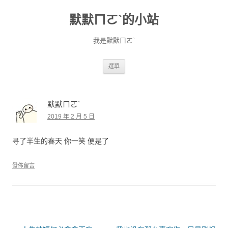
默默ㄇㄛˋ的小站
我是默默ㄇㄛˋ
跳至主要內容
選單
默默ㄇㄛˋ
2019 年 2 月 5 日
寻了半生的春天 你一笑 便是了
發佈留言