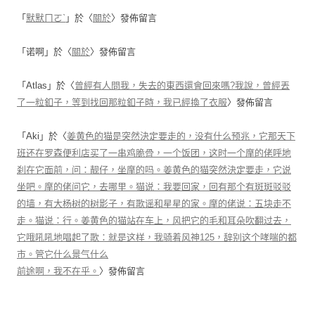
「
默默ㄇㄛˋ
」於〈
關於
〉發佈留言
「
诺啊
」於〈
關於
〉發佈留言
「
Atlas
」於〈
曾經有人問我，失去的東西還會回來嗎?我說，曾經丟
了一粒釦子，等到找回那粒釦子時，我已經換了衣服
〉發佈留言
「
Aki
」於〈
姜黄色的猫是突然決定要走的，没有什么预兆，它那天下
班还在罗森便利店买了一串鸡脆骨，一个饭团，这时一个摩的佬呼地
刹在它面前，问：靓仔，坐摩的吗。姜黄色的猫突然決定要走，它说
坐吧。摩的佬问它，去哪里。猫说：我要回家，回有那个有斑斑驳驳
的墙，有大杨树的树影子，有歌谣和星星的家。摩的佬说：五块走不
走。猫说：行。姜黄色的猫站在车上，风把它的毛和耳朵吹翻过去，
它哦吼吼地唱起了歌：就是这样，我骑着风神125，辞别这个哮喘的都
市。管它什么景气什么
前途啊，我不在乎。
〉發佈留言