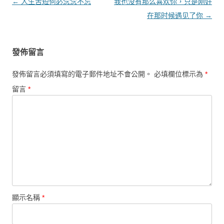
文章導覽
←
人生苦短何必念念不忘
我也没有那么喜欢你，只是刚好
在那时候遇见了你
→
發佈留言
發佈留言必須填寫的電子郵件地址不會公開。
必填欄位標示為
*
留言
*
顯示名稱
*