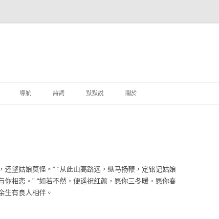
跳至主要內容
導航
詩詞
默默說
關於
港銀行
商
地銀行
还望姑娘莫怪。” “从此山高路远，纵马扬鞭，定铭记姑娘
外銀行
你相恋。” “如若不然，便遥祝红颜，愿你三冬暖，愿你春
余生有良人相伴。
付工具