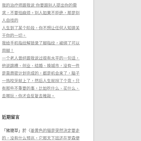
我的治疗师跟我说:你要跟别人提出你的需
求，不要怕麻烦。别人如果不拒绝，那是别
人自找的
人生到了某个阶段，你不想让任何人知道关
于你的一切。
我给手机指纹解锁录了脚指纹，被绑了可以
用脚！
一个老人曾经跟我说过很有水平的一句话，
他说跳槽、创业、结婚、换城市，没有一件
是靠周密计划完成的，都是机会来了，脑子
一热咬牙就上了，然后人生就拐了个弯。只
有那些不重要的事，比如吃什么、买什么、
去哪玩，你才会反复去推敲。
近期留言
「
豬籠草
」於〈
姜黄色的猫是突然決定要走
的，没有什么预兆，它那天下班还在罗森便