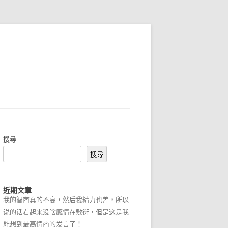
搜尋
搜尋
近期文章
我的智商真的不高，然后我精力也差，所以
说的话看起来没啥感情在敷衍，但是这是我
能想到最高情商的发言了！