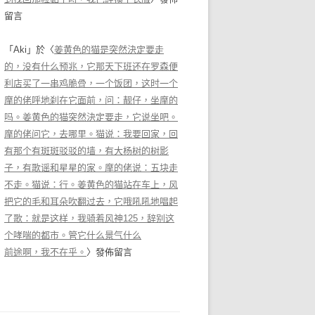
留言
「
Aki
」於〈
姜黄色的猫是突然決定要走
的，没有什么预兆，它那天下班还在罗森便
利店买了一串鸡脆骨，一个饭团，这时一个
摩的佬呼地刹在它面前，问：靓仔，坐摩的
吗。姜黄色的猫突然決定要走，它说坐吧。
摩的佬问它，去哪里。猫说：我要回家，回
有那个有斑斑驳驳的墙，有大杨树的树影
子，有歌谣和星星的家。摩的佬说：五块走
不走。猫说：行。姜黄色的猫站在车上，风
把它的毛和耳朵吹翻过去，它哦吼吼地唱起
了歌：就是这样，我骑着风神125，辞别这
个哮喘的都市。管它什么景气什么
前途啊，我不在乎。
〉發佈留言