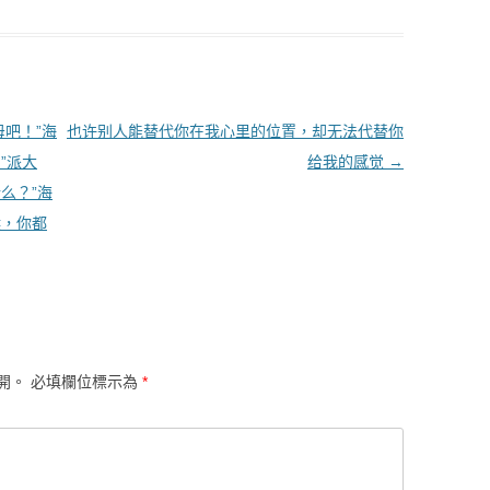
吧！”海
也许别人能替代你在我心里的位置，却无法代替你
”派大
给我的感觉
→
么？”海
候，你都
開。
必填欄位標示為
*