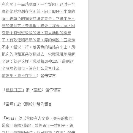
利店买了一串鸡脆骨，一个饭团，这时一个
摩的佬呼地刹在它面前，问：靓仔，坐摩的
吗。姜黄色的猫突然決定要走，它说坐吧。
摩的佬问它，去哪里。猫说：我要回家，回
有那个有斑斑驳驳的墙，有大杨树的树影
子，有歌谣和星星的家。摩的佬说：五块走
不走。猫说：行。姜黄色的猫站在车上，风
把它的毛和耳朵吹翻过去，它哦吼吼地唱起
了歌：就是这样，我骑着风神125，辞别这
个哮喘的都市。管它什么景气什么
前途啊，我不在乎。
〉發佈留言
「
默默ㄇㄛˋ
」於〈
關於
〉發佈留言
「
诺啊
」於〈
關於
〉發佈留言
「
Atlas
」於〈
曾經有人問我，失去的東西
還會回來嗎?我說，曾經丟了一粒釦子，等
到找回那粒釦子時，我已經換了衣服
〉發佈