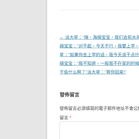
文章導覽
←
派大星：“嗨，海绵宝宝，我们去抓水母
绵宝宝：“对不起，今天不行，我要上学。
星：“如果你去上学的话，我今天该干点什
绵宝宝：“我不知道，一般我不在家的时
干些什么啊？”派大星：“等你回来!”
發佈留言
發佈留言必須填寫的電子郵件地址不會公
留言
*