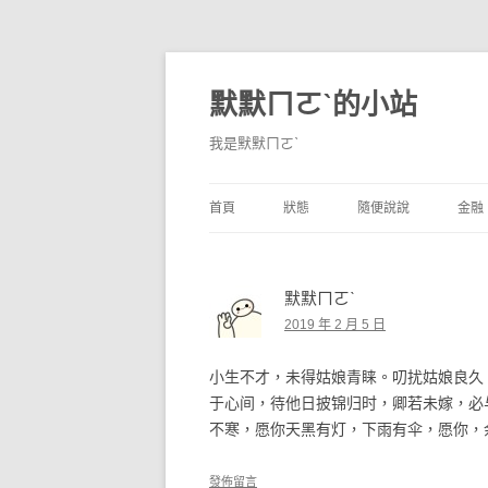
默默ㄇㄛˋ的小站
我是默默ㄇㄛˋ
首頁
狀態
隨便說說
金融
碎碎念
不算技巧
香
默默ㄇㄛˋ
獨白
券
2019 年 2 月 5 日
說說
內
小生不才，未得姑娘青睐。叨扰姑娘良久，
境
于心间，待他日披锦归时，卿若未嫁，必与
不寒，愿你天黑有灯，下雨有伞，愿你，
支
發佈留言