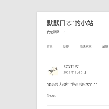
默默ㄇㄛˋ的小站
我是默默ㄇㄛˋ
首頁
狀態
隨便說說
金融
碎碎念
不算技巧
香
默默ㄇㄛˋ
獨白
券
2019 年 2 月 5 日
說說
內
“很高兴认识你” “你高兴的太早了”
境
發佈留言
支