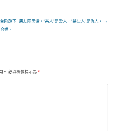
台阶跳下
朋友圈黑话，“某人”是爱人，“某些人”是仇人。
→
不合适，
開。
必填欄位標示為
*