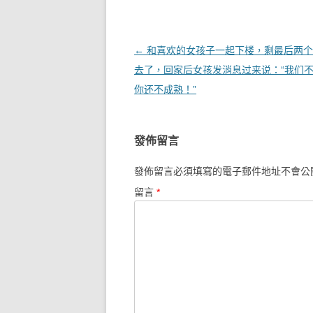
文章導覽
←
和喜欢的女孩子一起下楼，剩最后两个
去了，回家后女孩发消息过来说：“我们
你还不成熟！”
發佈留言
發佈留言必須填寫的電子郵件地址不會公
留言
*