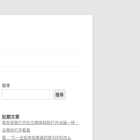
搜尋
搜尋
近期文章
我发现我打开社交媒体就和打开冰箱一样，
没事就打开看看
我：“万一去检查结果真的是ADHD怎么