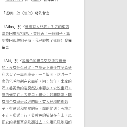
「
诺啊
」於〈
關於
〉發佈留言
「
Atlas
」於〈
曾經有人問我，失去的東西
還會回來嗎?我說，曾經丟了一粒釦子，等
到找回那粒釦子時，我已經換了衣服
〉發佈
留言
「
Aki
」於〈
姜黄色的猫是突然決定要走
的，没有什么预兆，它那天下班还在罗森便
利店买了一串鸡脆骨，一个饭团，这时一个
摩的佬呼地刹在它面前，问：靓仔，坐摩的
吗。姜黄色的猫突然決定要走，它说坐吧。
摩的佬问它，去哪里。猫说：我要回家，回
有那个有斑斑驳驳的墙，有大杨树的树影
子，有歌谣和星星的家。摩的佬说：五块走
不走。猫说：行。姜黄色的猫站在车上，风
把它的毛和耳朵吹翻过去，它哦吼吼地唱起