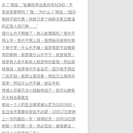
办？”朋友：“如果检查出来并非ADHD，不
是反而更惨吗？”我：“为什么？”朋友：“因为
那样不就代表，你就只是个纯粹无能又散漫
的正常人而已啊……”
我什么也不想做了，有人能懂我吗？我也不
想上学，我也不想上班，我想每天就待在那
个屋子里，什么也不做。但是我是不会做家
务的那种，就是我什么也不干，就是就想，
就是有人能不能有人就是特别爱我，然后就
给我钱，但是我也不会去花，因为我不想出
门去花钱，就是让我活着，然后又让我待在
家里，然后什么也不做，就玩手机
普通人尽量花点小钱取悦自己，就可以避免
花大钱去看医生
假设一个人的生日通常被认定为10月18日，
生日当天需要庆祝自不必提，10月17日是她
上一岁的最后一天，值得纪念，10月19日是
她新一岁的第一天，务必狂欢。故我建议：