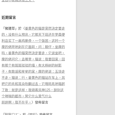
生日小长假连放三天！
近期留言
「
豬籠草
」於〈
姜黄色的猫是突然決定要走
的，没有什么预兆，它那天下班还在罗森便
利店买了一串鸡脆骨，一个饭团，这时一个
摩的佬呼地刹在它面前，问：靓仔，坐摩的
吗。姜黄色的猫突然決定要走，它说坐吧。
摩的佬问它，去哪里。猫说：我要回家，回
有那个有斑斑驳驳的墙，有大杨树的树影
子，有歌谣和星星的家。摩的佬说：五块走
不走。猫说：行。姜黄色的猫站在车上，风
把它的毛和耳朵吹翻过去，它哦吼吼地唱起
了歌：就是这样，我骑着风神125，辞别这
个哮喘的都市。管它什么景气什么
前途啊，我不在乎。
〉發佈留言
「
默默ㄇㄛˋ
」於〈
關於
〉發佈留言