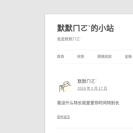
默默ㄇㄛˋ的小站
我是默默ㄇㄛˋ
首頁
狀態
隨便說說
金融
碎碎念
不算技巧
香
默默ㄇㄛˋ
獨白
券
2019 年 2 月 17 日
說說
內
我没什么特长就是爱你时间特别长
境
發佈留言
支