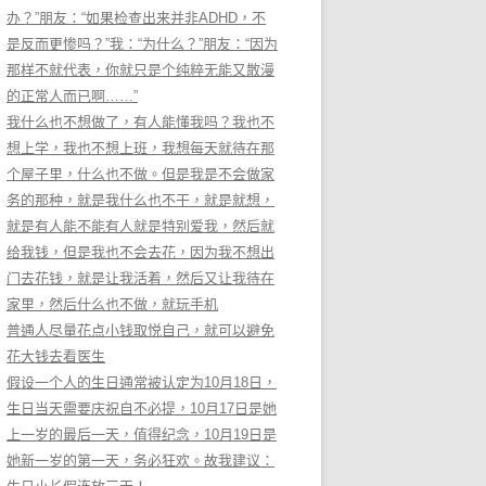
办？”朋友：“如果检查出来并非ADHD，不
是反而更惨吗？”我：“为什么？”朋友：“因为
那样不就代表，你就只是个纯粹无能又散漫
的正常人而已啊……”
我什么也不想做了，有人能懂我吗？我也不
想上学，我也不想上班，我想每天就待在那
个屋子里，什么也不做。但是我是不会做家
务的那种，就是我什么也不干，就是就想，
就是有人能不能有人就是特别爱我，然后就
给我钱，但是我也不会去花，因为我不想出
门去花钱，就是让我活着，然后又让我待在
家里，然后什么也不做，就玩手机
普通人尽量花点小钱取悦自己，就可以避免
花大钱去看医生
假设一个人的生日通常被认定为10月18日，
生日当天需要庆祝自不必提，10月17日是她
上一岁的最后一天，值得纪念，10月19日是
她新一岁的第一天，务必狂欢。故我建议：