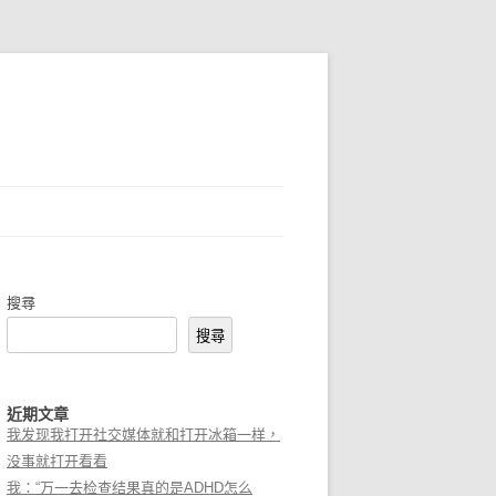
搜尋
搜尋
近期文章
我发现我打开社交媒体就和打开冰箱一样，
没事就打开看看
我：“万一去检查结果真的是ADHD怎么