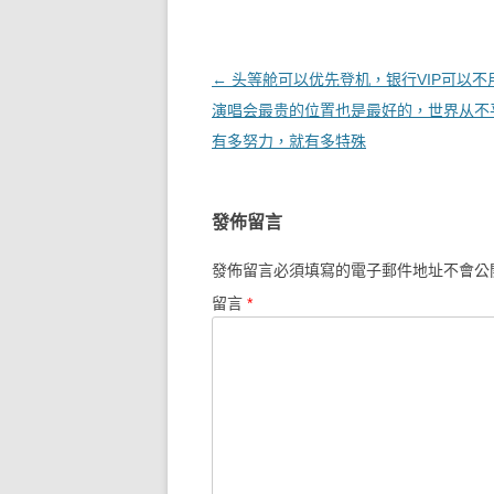
文章導覽
←
头等舱可以优先登机，银行VIP可以不
演唱会最贵的位置也是最好的，世界从不
有多努力，就有多特殊
發佈留言
發佈留言必須填寫的電子郵件地址不會公
留言
*