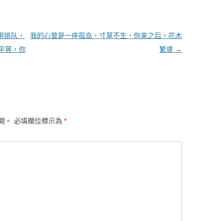
用排队，
我的心曾是一座孤岛，寸草不生，你来之后，花木
平等，你
繁盛
→
開。
必填欄位標示為
*