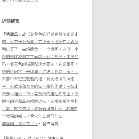
生日小长假连放三天！
近期留言
「
豬籠草
」於〈
姜黄色的猫是突然決定要走
的，没有什么预兆，它那天下班还在罗森便
利店买了一串鸡脆骨，一个饭团，这时一个
摩的佬呼地刹在它面前，问：靓仔，坐摩的
吗。姜黄色的猫突然決定要走，它说坐吧。
摩的佬问它，去哪里。猫说：我要回家，回
有那个有斑斑驳驳的墙，有大杨树的树影
子，有歌谣和星星的家。摩的佬说：五块走
不走。猫说：行。姜黄色的猫站在车上，风
把它的毛和耳朵吹翻过去，它哦吼吼地唱起
了歌：就是这样，我骑着风神125，辞别这
个哮喘的都市。管它什么景气什么
前途啊，我不在乎。
〉發佈留言
「
默默ㄇㄛˋ
」於〈
關於
〉發佈留言