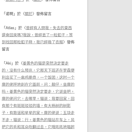
「
诺啊
」於〈
關於
〉發佈留言
「
Atlas
」於〈
曾經有人問我，失去的東西
還會回來嗎?我說，曾經丟了一粒釦子，等
到找回那粒釦子時，我已經換了衣服
〉發佈
留言
「
Aki
」於〈
姜黄色的猫是突然決定要走
的，没有什么预兆，它那天下班还在罗森便
利店买了一串鸡脆骨，一个饭团，这时一个
摩的佬呼地刹在它面前，问：靓仔，坐摩的
吗。姜黄色的猫突然決定要走，它说坐吧。
摩的佬问它，去哪里。猫说：我要回家，回
有那个有斑斑驳驳的墙，有大杨树的树影
子，有歌谣和星星的家。摩的佬说：五块走
不走。猫说：行。姜黄色的猫站在车上，风
把它的毛和耳朵吹翻过去，它哦吼吼地唱起