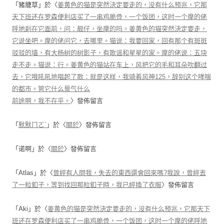
「
豬籠草
」於〈
姜黄色的猫是突然決定要走的，没有什么预兆，它那
天下班还在罗森便利店买了一串鸡脆骨，一个饭团，这时一个摩的佬
呼地刹在它面前，问：靓仔，坐摩的吗。姜黄色的猫突然決定要走，
它说坐吧。摩的佬问它，去哪里。猫说：我要回家，回有那个有斑斑
驳驳的墙，有大杨树的树影子，有歌谣和星星的家。摩的佬说：五块
走不走。猫说：行。姜黄色的猫站在车上，风把它的毛和耳朵吹翻过
去，它哦吼吼地唱起了歌：就是这样，我骑着风神125，辞别这个哮喘
的都市。管它什么景气什么
前途啊，我不在乎。
〉發佈留言
「
默默ㄇㄛˋ
」於〈
關於
〉發佈留言
「
诺啊
」於〈
關於
〉發佈留言
「
Atlas
」於〈
曾經有人問我，失去的東西還會回來嗎?我說，曾經丟
了一粒釦子，等到找回那粒釦子時，我已經換了衣服
〉發佈留言
「
Aki
」於〈
姜黄色的猫是突然決定要走的，没有什么预兆，它那天下
班还在罗森便利店买了一串鸡脆骨，一个饭团，这时一个摩的佬呼地