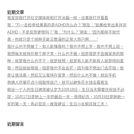
近期文章
我发现我打开社交媒体就和打开冰箱一样，没事就打开看看
我：“万一去检查结果真的是ADHD怎么办？”朋友：“如果检查出来并非
ADHD，不是反而更惨吗？”我：“为什么？”朋友：“因为那样不就代
表，你就只是个纯粹无能又散漫的正常人而已啊……”
我什么也不想做了，有人能懂我吗？我也不想上学，我也不想上班，
我想每天就待在那个屋子里，什么也不做。但是我是不会做家务的那
种，就是我什么也不干，就是就想，就是有人能不能有人就是特别爱
我，然后就给我钱，但是我也不会去花，因为我不想出门去花钱，就
是让我活着，然后又让我待在家里，然后什么也不做，就玩手机
普通人尽量花点小钱取悦自己，就可以避免花大钱去看医生
假设一个人的生日通常被认定为10月18日，生日当天需要庆祝自不必
提，10月17日是她上一岁的最后一天，值得纪念，10月19日是她新一
岁的第一天，务必狂欢。故我建议：生日小长假连放三天！
近期留言