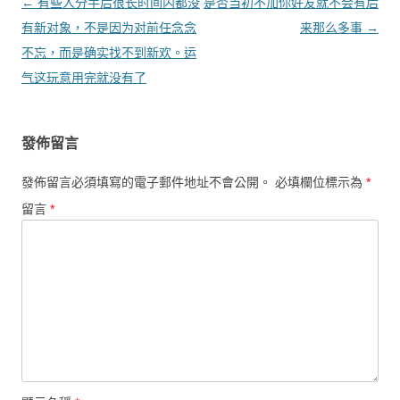
文章導覽
←
有些人分手后很长时间内都没
是否当初不加你好友就不会有后
有新对象，不是因为对前任念念
来那么多事
→
不忘，而是确实找不到新欢。运
气这玩意用完就没有了
發佈留言
發佈留言必須填寫的電子郵件地址不會公開。
必填欄位標示為
*
留言
*