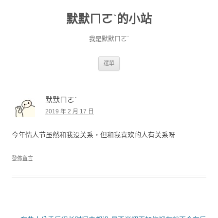
默默ㄇㄛˋ的小站
我是默默ㄇㄛˋ
跳至主要內容
選單
默默ㄇㄛˋ
2019 年 2 月 17 日
今年情人节虽然和我没关系，但和我喜欢的人有关系呀
發佈留言