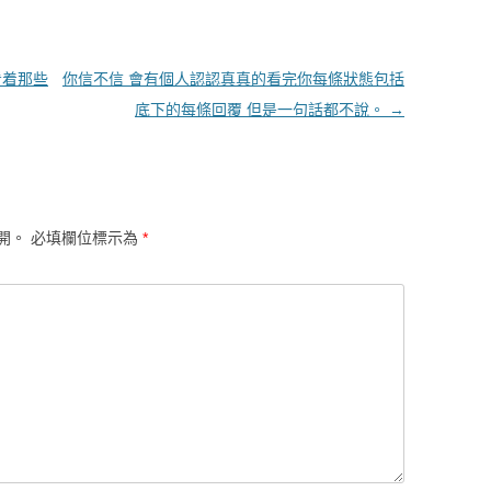
看着那些
你信不信 會有個人認認真真的看完你每條狀態包括
底下的每條回覆 但是一句話都不說。
→
開。
必填欄位標示為
*