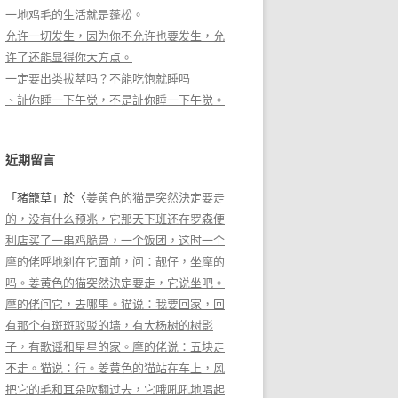
一地鸡毛的生活就是蓬松。
允许一切发生，因为你不允许也要发生，允
许了还能显得你大方点。
一定要出类拔萃吗？不能吃饱就睡吗
、訨你睡一下午觉，不是訨你睡一下午觉。
近期留言
「
豬籠草
」於〈
姜黄色的猫是突然決定要走
的，没有什么预兆，它那天下班还在罗森便
利店买了一串鸡脆骨，一个饭团，这时一个
摩的佬呼地刹在它面前，问：靓仔，坐摩的
吗。姜黄色的猫突然決定要走，它说坐吧。
摩的佬问它，去哪里。猫说：我要回家，回
有那个有斑斑驳驳的墙，有大杨树的树影
子，有歌谣和星星的家。摩的佬说：五块走
不走。猫说：行。姜黄色的猫站在车上，风
把它的毛和耳朵吹翻过去，它哦吼吼地唱起