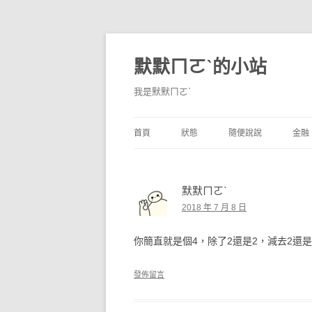
默默ㄇㄛˋ的小站
我是默默ㄇㄛˋ
首頁
狀態
隨便說說
金融
碎碎念
不算技巧
香
默默ㄇㄛˋ
獨白
券
2018 年 7 月 8 日
說說
內
你簡直就是個4，除了2還是2，減去2還是
境
發佈留言
支