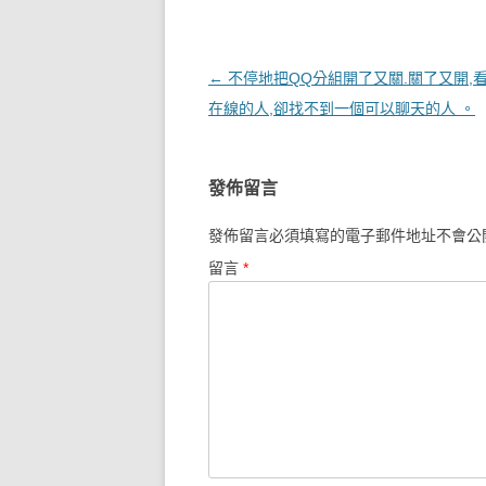
文章導覽
←
不停地把QQ分組開了又關.關了又開,
在線的人,卻找不到一個可以聊天的人 。
發佈留言
發佈留言必須填寫的電子郵件地址不會公
留言
*