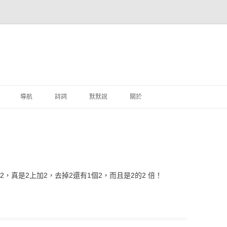
跳至主要內容
導航
詩詞
默默說
關於
港銀行
商
地銀行
2，真是2上加2，去掉2還有1個2，而且是2的2 倍！
外銀行
付工具