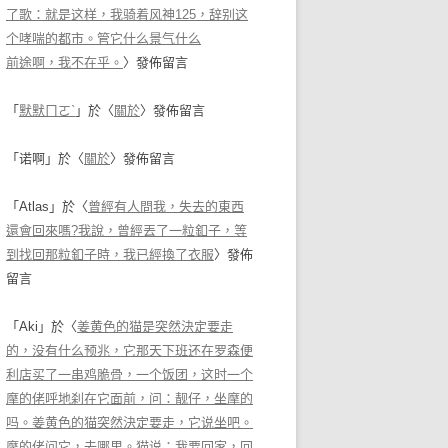
了歌：就是这样，我骑着风神125，辞别这
个哮喘的都市。管它什么景气什么
前途啊，我不在乎。
〉發佈留言
「
默默ㄇㄛˋ
」於〈
關於
〉發佈留言
「
诺啊
」於〈
關於
〉發佈留言
「
Atlas
」於〈
曾經有人問我，失去的東西
還會回來嗎?我說，曾經丟了一粒釦子，等
到找回那粒釦子時，我已經換了衣服
〉發佈
留言
「
Aki
」於〈
姜黄色的猫是突然決定要走
的，没有什么预兆，它那天下班还在罗森便
利店买了一串鸡脆骨，一个饭团，这时一个
摩的佬呼地刹在它面前，问：靓仔，坐摩的
吗。姜黄色的猫突然決定要走，它说坐吧。
摩的佬问它，去哪里。猫说：我要回家，回