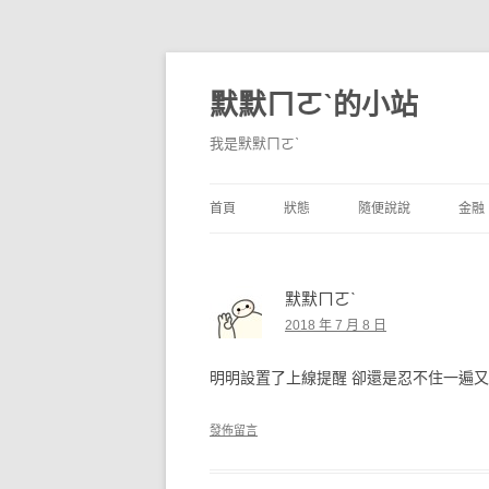
默默ㄇㄛˋ的小站
我是默默ㄇㄛˋ
首頁
狀態
隨便說說
金融
碎碎念
不算技巧
香
默默ㄇㄛˋ
獨白
券
2018 年 7 月 8 日
說說
內
明明設置了上線提醒 卻還是忍不住一遍
境
發佈留言
支