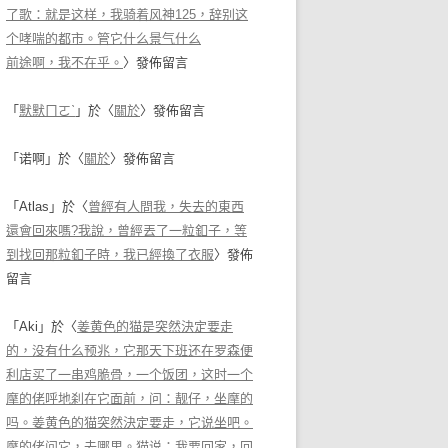
了歌：就是这样，我骑着风神125，辞别这
个哮喘的都市。管它什么景气什么
前途啊，我不在乎。
〉發佈留言
「
默默ㄇㄛˋ
」於〈
關於
〉發佈留言
「
诺啊
」於〈
關於
〉發佈留言
「
Atlas
」於〈
曾經有人問我，失去的東西
還會回來嗎?我說，曾經丟了一粒釦子，等
到找回那粒釦子時，我已經換了衣服
〉發佈
留言
「
Aki
」於〈
姜黄色的猫是突然決定要走
的，没有什么预兆，它那天下班还在罗森便
利店买了一串鸡脆骨，一个饭团，这时一个
摩的佬呼地刹在它面前，问：靓仔，坐摩的
吗。姜黄色的猫突然決定要走，它说坐吧。
摩的佬问它，去哪里。猫说：我要回家，回