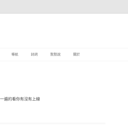
跳至主要內容
導航
詩詞
默默說
關於
港銀行
商
地銀行
又一遍的看你有沒有上線
外銀行
付工具