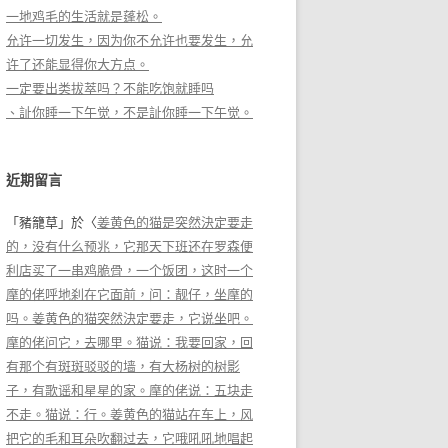
一地鸡毛的生活就是蓬松。
允许一切发生，因为你不允许也要发生，允
许了还能显得你大方点。
一定要出类拔萃吗？不能吃饱就睡吗
、訨你睡一下午觉，不是訨你睡一下午觉。
近期留言
「
豬籠草
」於〈
姜黄色的猫是突然決定要走
的，没有什么预兆，它那天下班还在罗森便
利店买了一串鸡脆骨，一个饭团，这时一个
摩的佬呼地刹在它面前，问：靓仔，坐摩的
吗。姜黄色的猫突然決定要走，它说坐吧。
摩的佬问它，去哪里。猫说：我要回家，回
有那个有斑斑驳驳的墙，有大杨树的树影
子，有歌谣和星星的家。摩的佬说：五块走
不走。猫说：行。姜黄色的猫站在车上，风
把它的毛和耳朵吹翻过去，它哦吼吼地唱起