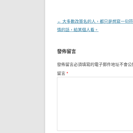
文章導覽
←
大多數改簽名的人，都只是想寫一句符
情的話，給某個人看。
發佈留言
發佈留言必須填寫的電子郵件地址不會公
留言
*