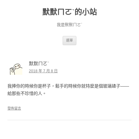
默默ㄇㄛˋ的小站
我是默默ㄇㄛˋ
跳至主要內容
選單
默默ㄇㄛˋ
2018 年 7 月 8 日
我捧你的時候你是杯子，鬆手的時候你就特麼是個玻璃碴子——
給那些不珍惜的人。
發佈留言