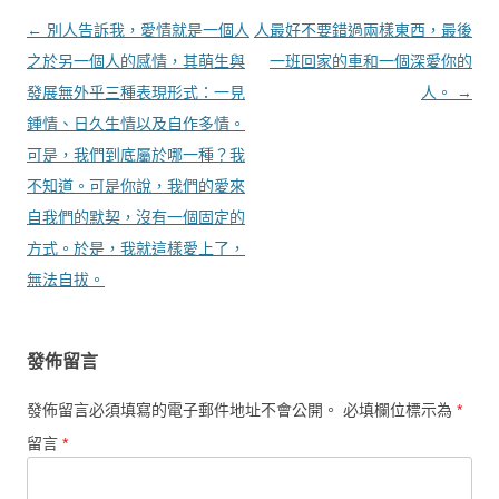
文章導覽
←
別人告訴我，愛情就是一個人
人最好不要錯過兩樣東西，最後
之於另一個人的感情，其萌生與
一班回家的車和一個深愛你的
發展無外乎三種表現形式：一見
人。
→
鍾情、日久生情以及自作多情。
可是，我們到底屬於哪一種？我
不知道。可是你說，我們的愛來
自我們的默契，沒有一個固定的
方式。於是，我就這樣愛上了，
無法自拔。
發佈留言
發佈留言必須填寫的電子郵件地址不會公開。
必填欄位標示為
*
留言
*