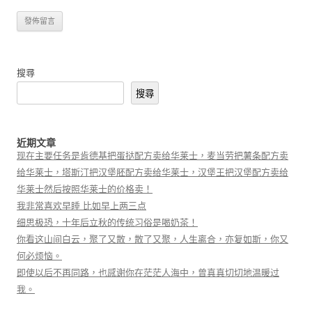
搜尋
搜尋
近期文章
现在主要任务是肯德基把蛋挞配方卖给华莱士，麦当劳把薯条配方卖
给华莱士，塔斯汀把汉堡胚配方卖给华莱士，汉堡王把汉堡配方卖给
华莱士然后按照华莱士的价格卖！
我非常喜欢早睡 比如早上两三点
细思极恐，十年后立秋的传统习俗是喝奶茶！
你看这山间白云，聚了又散，散了又聚，人生离合，亦复如斯，你又
何必烦恼。
即使以后不再同路，也感谢你在茫茫人海中，曾真真切切地温暖过
我。