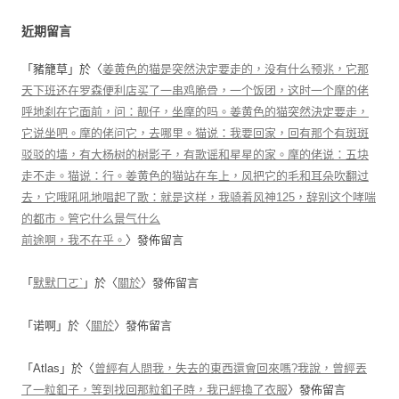
近期留言
「
豬籠草
」於〈
姜黄色的猫是突然決定要走的，没有什么预兆，它那
天下班还在罗森便利店买了一串鸡脆骨，一个饭团，这时一个摩的佬
呼地刹在它面前，问：靓仔，坐摩的吗。姜黄色的猫突然決定要走，
它说坐吧。摩的佬问它，去哪里。猫说：我要回家，回有那个有斑斑
驳驳的墙，有大杨树的树影子，有歌谣和星星的家。摩的佬说：五块
走不走。猫说：行。姜黄色的猫站在车上，风把它的毛和耳朵吹翻过
去，它哦吼吼地唱起了歌：就是这样，我骑着风神125，辞别这个哮喘
的都市。管它什么景气什么
前途啊，我不在乎。
〉發佈留言
「
默默ㄇㄛˋ
」於〈
關於
〉發佈留言
「
诺啊
」於〈
關於
〉發佈留言
「
Atlas
」於〈
曾經有人問我，失去的東西還會回來嗎?我說，曾經丟
了一粒釦子，等到找回那粒釦子時，我已經換了衣服
〉發佈留言