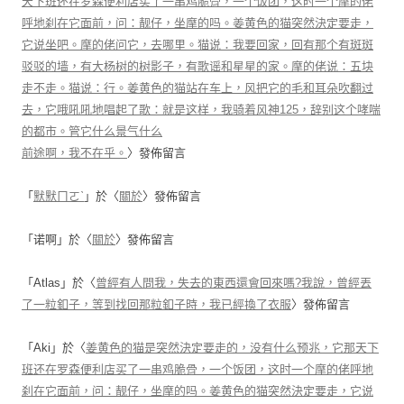
天下班还在罗森便利店买了一串鸡脆骨，一个饭团，这时一个摩的佬
呼地刹在它面前，问：靓仔，坐摩的吗。姜黄色的猫突然決定要走，
它说坐吧。摩的佬问它，去哪里。猫说：我要回家，回有那个有斑斑
驳驳的墙，有大杨树的树影子，有歌谣和星星的家。摩的佬说：五块
走不走。猫说：行。姜黄色的猫站在车上，风把它的毛和耳朵吹翻过
去，它哦吼吼地唱起了歌：就是这样，我骑着风神125，辞别这个哮喘
的都市。管它什么景气什么
前途啊，我不在乎。
〉發佈留言
「
默默ㄇㄛˋ
」於〈
關於
〉發佈留言
「
诺啊
」於〈
關於
〉發佈留言
「
Atlas
」於〈
曾經有人問我，失去的東西還會回來嗎?我說，曾經丟
了一粒釦子，等到找回那粒釦子時，我已經換了衣服
〉發佈留言
「
Aki
」於〈
姜黄色的猫是突然決定要走的，没有什么预兆，它那天下
班还在罗森便利店买了一串鸡脆骨，一个饭团，这时一个摩的佬呼地
刹在它面前，问：靓仔，坐摩的吗。姜黄色的猫突然決定要走，它说