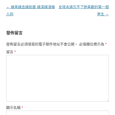
文章導覽
←
緣來緣去緣如風,緣深緣淺幾
女孩永遠忘不了她喜歡的第一個
人同
男生
→
發佈留言
發佈留言必須填寫的電子郵件地址不會公開。
必填欄位標示為
*
留言
*
顯示名稱
*