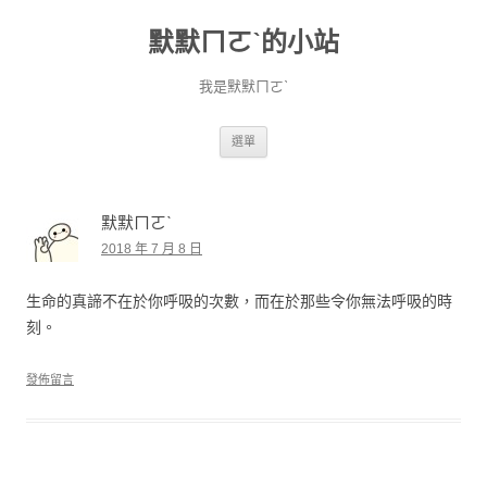
默默ㄇㄛˋ的小站
我是默默ㄇㄛˋ
跳至主要內容
選單
默默ㄇㄛˋ
2018 年 7 月 8 日
生命的真諦不在於你呼吸的次數，而在於那些令你無法呼吸的時
刻。
發佈留言