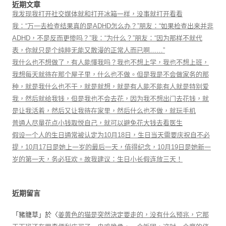
近期文章
我发现我打开社交媒体就和打开冰箱一样，没事就打开看看
我：“万一去检查结果真的是ADHD怎么办？”朋友：“如果检查出来并非
ADHD，不是反而更惨吗？”我：“为什么？”朋友：“因为那样不就代
表，你就只是个纯粹无能又散漫的正常人而已啊……”
我什么也不想做了，有人能懂我吗？我也不想上学，我也不想上班，
我想每天就待在那个屋子里，什么也不做。但是我是不会做家务的那
种，就是我什么也不干，就是就想，就是有人能不能有人就是特别爱
我，然后就给我钱，但是我也不会去花，因为我不想出门去花钱，就
是让我活着，然后又让我待在家里，然后什么也不做，就玩手机
普通人尽量花点小钱取悦自己，就可以避免花大钱去看医生
假设一个人的生日通常被认定为10月18日，生日当天需要庆祝自不必
提，10月17日是她上一岁的最后一天，值得纪念，10月19日是她新一
岁的第一天，务必狂欢。故我建议：生日小长假连放三天！
近期留言
「
豬籠草
」於〈
姜黄色的猫是突然決定要走的，没有什么预兆，它那