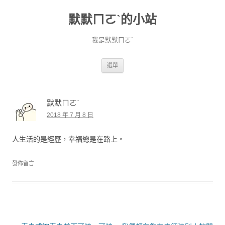
默默ㄇㄛˋ的小站
我是默默ㄇㄛˋ
跳至主要內容
選單
默默ㄇㄛˋ
2018 年 7 月 8 日
人生活的是經歷，幸福總是在路上。
發佈留言