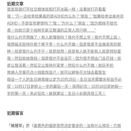
近期文章
我发现我打开社交媒体就和打开冰箱一样，没事就打开看看
我：“万一去检查结果真的是ADHD怎么办？”朋友：“如果检查出来并非
ADHD，不是反而更惨吗？”我：“为什么？”朋友：“因为那样不就代
表，你就只是个纯粹无能又散漫的正常人而已啊……”
我什么也不想做了，有人能懂我吗？我也不想上学，我也不想上班，
我想每天就待在那个屋子里，什么也不做。但是我是不会做家务的那
种，就是我什么也不干，就是就想，就是有人能不能有人就是特别爱
我，然后就给我钱，但是我也不会去花，因为我不想出门去花钱，就
是让我活着，然后又让我待在家里，然后什么也不做，就玩手机
普通人尽量花点小钱取悦自己，就可以避免花大钱去看医生
假设一个人的生日通常被认定为10月18日，生日当天需要庆祝自不必
提，10月17日是她上一岁的最后一天，值得纪念，10月19日是她新一
岁的第一天，务必狂欢。故我建议：生日小长假连放三天！
近期留言
「
豬籠草
」於〈
姜黄色的猫是突然決定要走的，没有什么预兆，它那