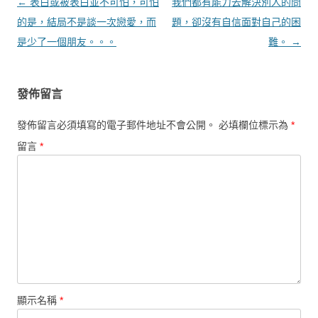
文章導覽
←
表白或被表白並不可怕，可怕
我們都有能力去解決別人的問
的是，結局不是談一次戀愛，而
題，卻沒有自信面對自己的困
是少了一個朋友。。。
難。
→
發佈留言
發佈留言必須填寫的電子郵件地址不會公開。
必填欄位標示為
*
留言
*
顯示名稱
*