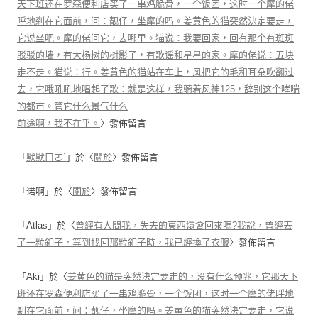
天下班还在罗森便利店买了一串鸡脆骨，一个饭团，这时一个摩的佬
呼地刹在它面前，问：靓仔，坐摩的吗。姜黄色的猫突然決定要走，
它说坐吧。摩的佬问它，去哪里。猫说：我要回家，回有那个有斑斑
驳驳的墙，有大杨树的树影子，有歌谣和星星的家。摩的佬说：五块
走不走。猫说：行。姜黄色的猫站在车上，风把它的毛和耳朵吹翻过
去，它哦吼吼地唱起了歌：就是这样，我骑着风神125，辞别这个哮喘
的都市。管它什么景气什么
前途啊，我不在乎。
〉發佈留言
「
默默ㄇㄛˋ
」於〈
關於
〉發佈留言
「
诺啊
」於〈
關於
〉發佈留言
「
Atlas
」於〈
曾經有人問我，失去的東西還會回來嗎?我說，曾經丟
了一粒釦子，等到找回那粒釦子時，我已經換了衣服
〉發佈留言
「
Aki
」於〈
姜黄色的猫是突然決定要走的，没有什么预兆，它那天下
班还在罗森便利店买了一串鸡脆骨，一个饭团，这时一个摩的佬呼地
刹在它面前，问：靓仔，坐摩的吗。姜黄色的猫突然決定要走，它说