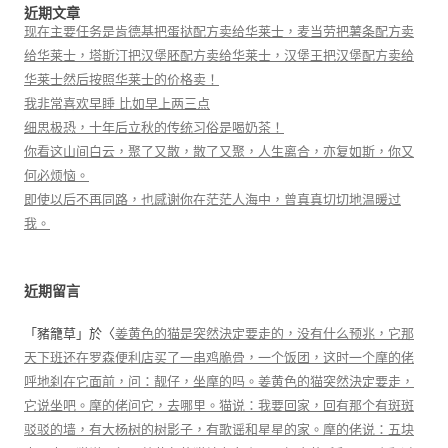
近期文章
现在主要任务是肯德基把蛋挞配方卖给华莱士，麦当劳把薯条配方卖
给华莱士，塔斯汀把汉堡胚配方卖给华莱士，汉堡王把汉堡配方卖给
华莱士然后按照华莱士的价格卖！
我非常喜欢早睡 比如早上两三点
细思极恐，十年后立秋的传统习俗是喝奶茶！
你看这山间白云，聚了又散，散了又聚，人生离合，亦复如斯，你又
何必烦恼。
即使以后不再同路，也感谢你在茫茫人海中，曾真真切切地温暖过
我。
近期留言
「
豬籠草
」於〈
姜黄色的猫是突然決定要走的，没有什么预兆，它那
天下班还在罗森便利店买了一串鸡脆骨，一个饭团，这时一个摩的佬
呼地刹在它面前，问：靓仔，坐摩的吗。姜黄色的猫突然決定要走，
它说坐吧。摩的佬问它，去哪里。猫说：我要回家，回有那个有斑斑
驳驳的墙，有大杨树的树影子，有歌谣和星星的家。摩的佬说：五块