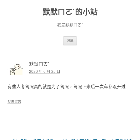
默默ㄇㄛˋ的小站
我是默默ㄇㄛˋ
跳至主要內容
選單
默默ㄇㄛˋ
2020 年 6 月 25 日
有些人考驾照真的就是为了驾照，驾照下来后一次车都没开过
發佈留言