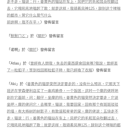
走不走。猫说：行。姜黄色的猫站在车上，风把它的毛和耳朵吹翻过
去，它哦吼吼地唱起了歌：就是这样，我骑着风神125，辞别这个哮喘
的都市。管它什么景气什么
前途啊，我不在乎。
〉發佈留言
「
默默ㄇㄛˋ
」於〈
關於
〉發佈留言
「
诺啊
」於〈
關於
〉發佈留言
「
Atlas
」於〈
曾經有人問我，失去的東西還會回來嗎?我說，曾經丟
了一粒釦子，等到找回那粒釦子時，我已經換了衣服
〉發佈留言
「
Aki
」於〈
姜黄色的猫是突然決定要走的，没有什么预兆，它那天下
班还在罗森便利店买了一串鸡脆骨，一个饭团，这时一个摩的佬呼地
刹在它面前，问：靓仔，坐摩的吗。姜黄色的猫突然決定要走，它说
坐吧。摩的佬问它，去哪里。猫说：我要回家，回有那个有斑斑驳驳
的墙，有大杨树的树影子，有歌谣和星星的家。摩的佬说：五块走不
走。猫说：行。姜黄色的猫站在车上，风把它的毛和耳朵吹翻过去，
它哦吼吼地唱起了歌：就是这样，我骑着风神125，辞别这个哮喘的都