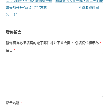
文章導覽
←
“小狗呀，如何才能像你一样
和喜欢的人在一起，虚度光阴也
每天都开开心心呢？” “忘忘
不算浪费时间
→
忘！！”
發佈留言
發佈留言必須填寫的電子郵件地址不會公開。
必填欄位標示為
*
留言
*
顯示名稱
*