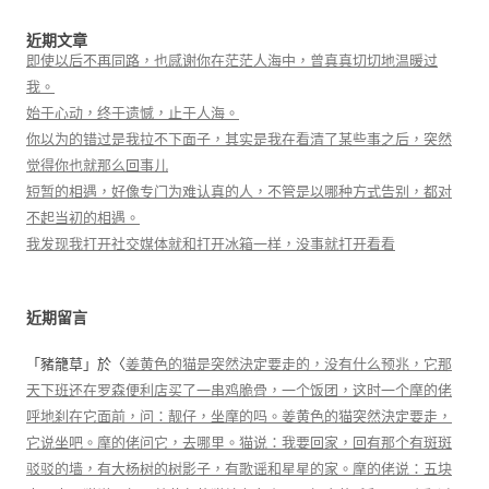
近期文章
即使以后不再同路，也感谢你在茫茫人海中，曾真真切切地温暖过
我。
始于心动，终于遗憾，止于人海。
你以为的错过是我拉不下面子，其实是我在看清了某些事之后，突然
觉得你也就那么回事儿
短暂的相遇，好像专门为难认真的人，不管是以哪种方式告别，都对
不起当初的相遇。
我发现我打开社交媒体就和打开冰箱一样，没事就打开看看
近期留言
「
豬籠草
」於〈
姜黄色的猫是突然決定要走的，没有什么预兆，它那
天下班还在罗森便利店买了一串鸡脆骨，一个饭团，这时一个摩的佬
呼地刹在它面前，问：靓仔，坐摩的吗。姜黄色的猫突然決定要走，
它说坐吧。摩的佬问它，去哪里。猫说：我要回家，回有那个有斑斑
驳驳的墙，有大杨树的树影子，有歌谣和星星的家。摩的佬说：五块