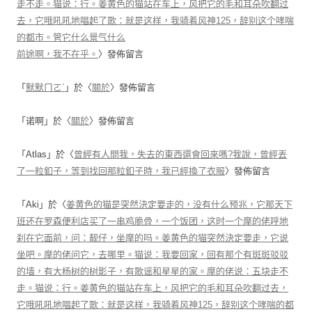
走不走。猫说：行。姜黄色的猫站在车上，风把它的毛和耳朵吹翻过
去，它哦吼吼地唱起了歌：就是这样，我骑着风神125，辞别这个哮喘
的都市。管它什么景气什么
前途啊，我不在乎。
〉發佈留言
「
默默ㄇㄛˋ
」於〈
關於
〉發佈留言
「
诺啊
」於〈
關於
〉發佈留言
「
Atlas
」於〈
曾經有人問我，失去的東西還會回來嗎?我說，曾經丟
了一粒釦子，等到找回那粒釦子時，我已經換了衣服
〉發佈留言
「
Aki
」於〈
姜黄色的猫是突然決定要走的，没有什么预兆，它那天下
班还在罗森便利店买了一串鸡脆骨，一个饭团，这时一个摩的佬呼地
刹在它面前，问：靓仔，坐摩的吗。姜黄色的猫突然決定要走，它说
坐吧。摩的佬问它，去哪里。猫说：我要回家，回有那个有斑斑驳驳
的墙，有大杨树的树影子，有歌谣和星星的家。摩的佬说：五块走不
走。猫说：行。姜黄色的猫站在车上，风把它的毛和耳朵吹翻过去，
它哦吼吼地唱起了歌：就是这样，我骑着风神125，辞别这个哮喘的都