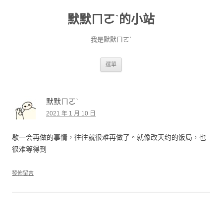
默默ㄇㄛˋ的小站
我是默默ㄇㄛˋ
跳至主要內容
選單
默默ㄇㄛˋ
2021 年 1 月 10 日
歇一会再做的事情，往往就很难再做了。就像改天约的饭局，也
很难等得到
發佈留言