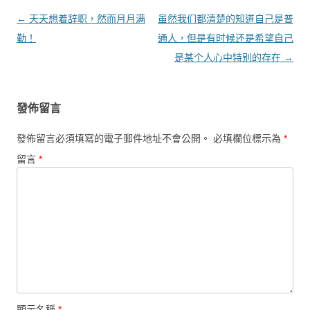
文章導覽
←
天天想着辞职，然而月月满
虽然我们都清楚的知道自己是普
勤！
通人，但是有时候还是希望自己
是某个人心中特别的存在
→
發佈留言
發佈留言必須填寫的電子郵件地址不會公開。
必填欄位標示為
*
留言
*
顯示名稱
*