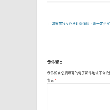
文章導覽
←
如果花钱没办法让你愉快，那一定是买
發佈留言
發佈留言必須填寫的電子郵件地址不會公
留言
*