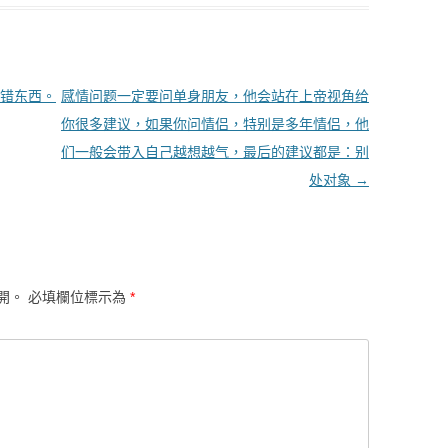
错东西。
感情问题一定要问单身朋友，他会站在上帝视角给
你很多建议，如果你问情侣，特别是多年情侣，他
们一般会带入自己越想越气，最后的建议都是：别
处对象
→
開。
必填欄位標示為
*