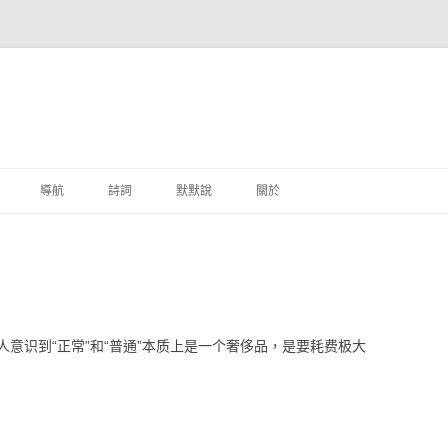
跳至主要內容
導航
詩詞
默默說
關於
港銀行
商
地銀行
意识到“正常”和“普通”本质上是一个奢侈品，是要耗费极大
外銀行
付工具