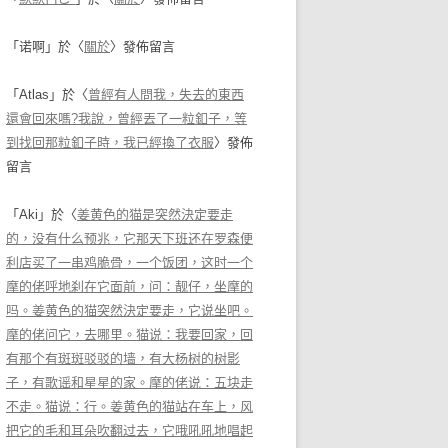
「
诺啊
」於〈
關於
〉發佈留言
「
Atlas
」於〈
曾經有人問我，失去的東西
還會回來嗎?我說，曾經丟了一粒釦子，等
到找回那粒釦子時，我已經換了衣服
〉發佈
留言
「
Aki
」於〈
姜黄色的猫是突然決定要走
的，没有什么预兆，它那天下班还在罗森便
利店买了一串鸡脆骨，一个饭团，这时一个
摩的佬呼地刹在它面前，问：靓仔，坐摩的
吗。姜黄色的猫突然決定要走，它说坐吧。
摩的佬问它，去哪里。猫说：我要回家，回
有那个有斑斑驳驳的墙，有大杨树的树影
子，有歌谣和星星的家。摩的佬说：五块走
不走。猫说：行。姜黄色的猫站在车上，风
把它的毛和耳朵吹翻过去，它哦吼吼地唱起