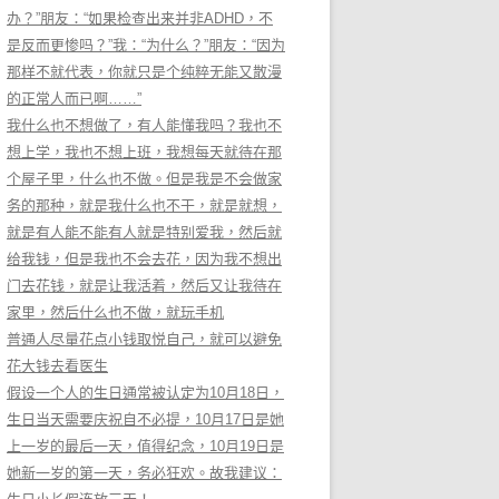
办？”朋友：“如果检查出来并非ADHD，不
是反而更惨吗？”我：“为什么？”朋友：“因为
那样不就代表，你就只是个纯粹无能又散漫
的正常人而已啊……”
我什么也不想做了，有人能懂我吗？我也不
想上学，我也不想上班，我想每天就待在那
个屋子里，什么也不做。但是我是不会做家
务的那种，就是我什么也不干，就是就想，
就是有人能不能有人就是特别爱我，然后就
给我钱，但是我也不会去花，因为我不想出
门去花钱，就是让我活着，然后又让我待在
家里，然后什么也不做，就玩手机
普通人尽量花点小钱取悦自己，就可以避免
花大钱去看医生
假设一个人的生日通常被认定为10月18日，
生日当天需要庆祝自不必提，10月17日是她
上一岁的最后一天，值得纪念，10月19日是
她新一岁的第一天，务必狂欢。故我建议：