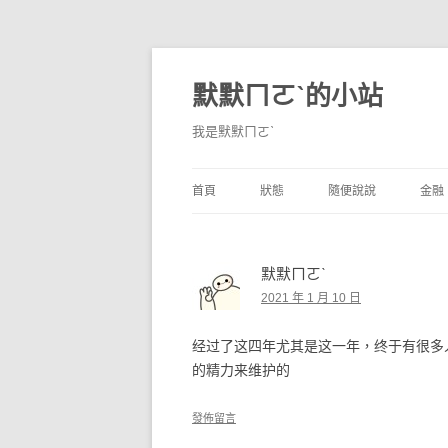
默默ㄇㄛˋ的小站
我是默默ㄇㄛˋ
首頁
狀態
隨便說說
金融
碎碎念
不算技巧
香
默默ㄇㄛˋ
獨白
券
2021 年 1 月 10 日
說說
內
经过了这四年尤其是这一年，终于有很多人
境
的精力来维护的
支
發佈留言