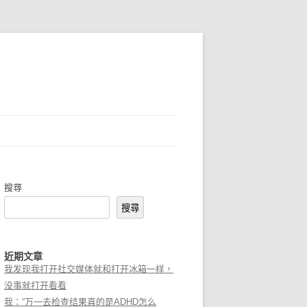
搜尋
搜尋
近期文章
我发现我打开社交媒体就和打开冰箱一样，
没事就打开看看
我：“万一去检查结果真的是ADHD怎么