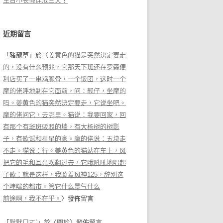
生日小长假连放三天！
近期留言
「
豬籠草
」於〈
姜黄色的猫是突然決定要走
的，没有什么预兆，它那天下班还在罗森便
利店买了一串鸡脆骨，一个饭团，这时一个
摩的佬呼地刹在它面前，问：靓仔，坐摩的
吗。姜黄色的猫突然決定要走，它说坐吧。
摩的佬问它，去哪里。猫说：我要回家，回
有那个有斑斑驳驳的墙，有大杨树的树影
子，有歌谣和星星的家。摩的佬说：五块走
不走。猫说：行。姜黄色的猫站在车上，风
把它的毛和耳朵吹翻过去，它哦吼吼地唱起
了歌：就是这样，我骑着风神125，辞别这
个哮喘的都市。管它什么景气什么
前途啊，我不在乎。
〉發佈留言
「
默默ㄇㄛˋ
」於〈
關於
〉發佈留言