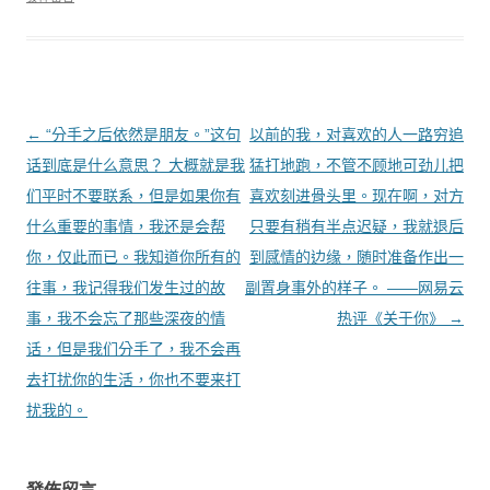
文章導覽
←
“分手之后依然是朋友。”这句
以前的我，对喜欢的人一路穷追
话到底是什么意思？ 大概就是我
猛打地跑，不管不顾地可劲儿把
们平时不要联系，但是如果你有
喜欢刻进骨头里。现在啊，对方
什么重要的事情，我还是会帮
只要有稍有半点迟疑，我就退后
你，仅此而已。我知道你所有的
到感情的边缘，随时准备作出一
往事，我记得我们发生过的故
副置身事外的样子。 ——网易云
事，我不会忘了那些深夜的情
热评《关于你》
→
话，但是我们分手了，我不会再
去打扰你的生活，你也不要来打
扰我的。