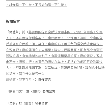
、訨你睡一下午觉，不是訨你睡一下午觉。
近期留言
「
豬籠草
」於〈
姜黄色的猫是突然決定要走的，没有什么预兆，它那
天下班还在罗森便利店买了一串鸡脆骨，一个饭团，这时一个摩的佬
呼地刹在它面前，问：靓仔，坐摩的吗。姜黄色的猫突然決定要走，
它说坐吧。摩的佬问它，去哪里。猫说：我要回家，回有那个有斑斑
驳驳的墙，有大杨树的树影子，有歌谣和星星的家。摩的佬说：五块
走不走。猫说：行。姜黄色的猫站在车上，风把它的毛和耳朵吹翻过
去，它哦吼吼地唱起了歌：就是这样，我骑着风神125，辞别这个哮喘
的都市。管它什么景气什么
前途啊，我不在乎。
〉發佈留言
「
默默ㄇㄛˋ
」於〈
關於
〉發佈留言
「
诺啊
」於〈
關於
〉發佈留言