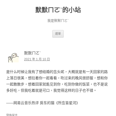
默默ㄇㄛˋ的小站
我是默默ㄇㄛˋ
跳至主要內容
選單
默默ㄇㄛˋ
2021 年 1 月 10 日
是什么时候让我有了想结婚的念头呢，大概就是有一天回家的路
上落日很美，想拉着你一起看看，吹过来的晚风很舒服，想和你
一起散散步，想着回家就能见到你，吃到你做的饭菜，也不是说
多好吃，但我吃着就是可口，我觉得这样的日子也不错。 ​​​
——网易云音乐热评 房东的猫《所念皆星河》
發佈留言