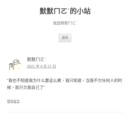
默默ㄇㄛˋ的小站
我是默默ㄇㄛˋ
跳至主要內容
選單
默默ㄇㄛˋ
2021 年 4 月 27 日
“我也不知道我为什么要这么累，我只知道，当我不欠任何人的时
候，就只欠我自己了”
發佈留言