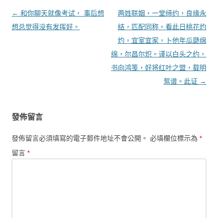
文章導覽
←
和你聊天就像考试， 事后想
两姓联姻，一堂缔约，良缘永
想总觉得没有发挥好。
结，匹配同称。看此日桃花灼
灼，宜室宜家，卜他年瓜瓞绵
绵，尔昌尔炽。谨以白头之约，
书向鸿笺，好将红叶之盟，载明
鸳谱。此证
→
發佈留言
發佈留言必須填寫的電子郵件地址不會公開。
必填欄位標示為
*
留言
*