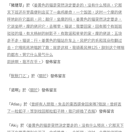
「
豬籠草
」於〈
姜黄色的猫是突然決定要走的，没有什么预兆，它那
天下班还在罗森便利店买了一串鸡脆骨，一个饭团，这时一个摩的佬
呼地刹在它面前，问：靓仔，坐摩的吗。姜黄色的猫突然決定要走，
它说坐吧。摩的佬问它，去哪里。猫说：我要回家，回有那个有斑斑
驳驳的墙，有大杨树的树影子，有歌谣和星星的家。摩的佬说：五块
走不走。猫说：行。姜黄色的猫站在车上，风把它的毛和耳朵吹翻过
去，它哦吼吼地唱起了歌：就是这样，我骑着风神125，辞别这个哮喘
的都市。管它什么景气什么
前途啊，我不在乎。
〉發佈留言
「
默默ㄇㄛˋ
」於〈
關於
〉發佈留言
「
诺啊
」於〈
關於
〉發佈留言
「
Atlas
」於〈
曾經有人問我，失去的東西還會回來嗎?我說，曾經丟
了一粒釦子，等到找回那粒釦子時，我已經換了衣服
〉發佈留言
「
Aki
」於〈
姜黄色的猫是突然決定要走的，没有什么预兆，它那天下