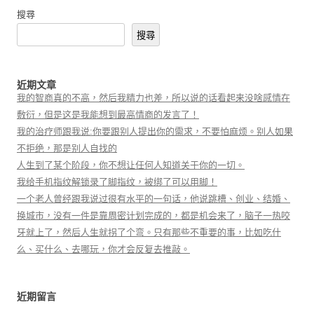
搜尋
搜尋
近期文章
我的智商真的不高，然后我精力也差，所以说的话看起来没啥感情在
敷衍，但是这是我能想到最高情商的发言了！
我的治疗师跟我说:你要跟别人提出你的需求，不要怕麻烦。别人如果
不拒绝，那是别人自找的
人生到了某个阶段，你不想让任何人知道关于你的一切。
我给手机指纹解锁录了脚指纹，被绑了可以用脚！
一个老人曾经跟我说过很有水平的一句话，他说跳槽、创业、结婚、
换城市，没有一件是靠周密计划完成的，都是机会来了，脑子一热咬
牙就上了，然后人生就拐了个弯。只有那些不重要的事，比如吃什
么、买什么、去哪玩，你才会反复去推敲。
近期留言