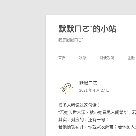
默默ㄇㄛˋ的小站
我是默默ㄇㄛˋ
首頁
狀態
隨便說說
金融
碎碎念
不算技巧
香
默默ㄇㄛˋ
獨白
券
2021 年 4 月 27 日
說說
內
很多人听说过这句话：
境
“若她涉世未深，就带她看尽人间繁华；
其实，对应的，还有一句：
支
若他情窦初开，你就宽衣解带；若他阅人