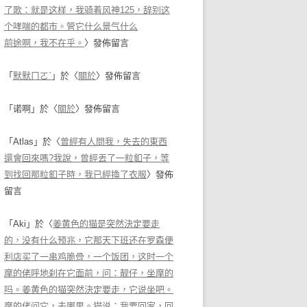
了歌：就是这样，我骑着风神125，辞别这
个哮喘的都市。管它什么景气什么
前途啊，我不在乎。
〉發佈留言
「
默默ㄇㄛˋ
」於〈
關於
〉發佈留言
「
诺啊
」於〈
關於
〉發佈留言
「
Atlas
」於〈
曾經有人問我，失去的東西
還會回來嗎?我說，曾經丟了一粒釦子，等
到找回那粒釦子時，我已經換了衣服
〉發佈
留言
「
Aki
」於〈
姜黄色的猫是突然決定要走
的，没有什么预兆，它那天下班还在罗森便
利店买了一串鸡脆骨，一个饭团，这时一个
摩的佬呼地刹在它面前，问：靓仔，坐摩的
吗。姜黄色的猫突然決定要走，它说坐吧。
摩的佬问它，去哪里。猫说：我要回家，回