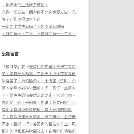
一地鸡毛的生活就是蓬松。
允许一切发生，因为你不允许也要发生，允
许了还能显得你大方点。
一定要出类拔萃吗？不能吃饱就睡吗
、訨你睡一下午觉，不是訨你睡一下午觉。
近期留言
「
豬籠草
」於〈
姜黄色的猫是突然決定要走
的，没有什么预兆，它那天下班还在罗森便
利店买了一串鸡脆骨，一个饭团，这时一个
摩的佬呼地刹在它面前，问：靓仔，坐摩的
吗。姜黄色的猫突然決定要走，它说坐吧。
摩的佬问它，去哪里。猫说：我要回家，回
有那个有斑斑驳驳的墙，有大杨树的树影
子，有歌谣和星星的家。摩的佬说：五块走
不走。猫说：行。姜黄色的猫站在车上，风
把它的毛和耳朵吹翻过去，它哦吼吼地唱起