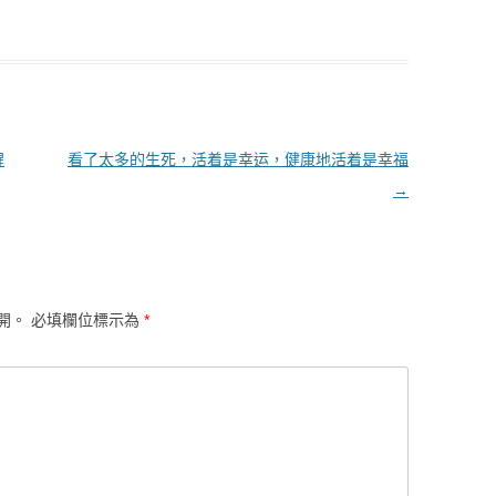
醒
看了太多的生死，活着是幸运，健康地活着是幸福
→
開。
必填欄位標示為
*