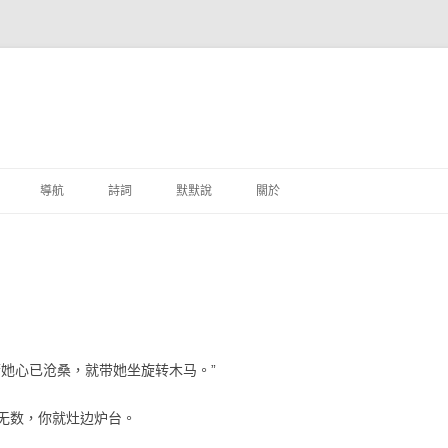
跳至主要內容
導航
詩詞
默默說
關於
港銀行
商
地銀行
外銀行
若她心已沧桑，就带她坐旋转木马。”
付工具
无数，你就灶边炉台。