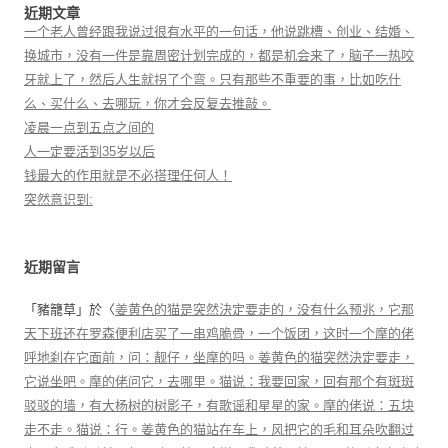
近期文章
一个老人曾经跟我说过很有水平的一句话，他说跳槽、创业、结婚、
换城市，没有一件是靠周密计划完成的，都是机会来了，脑子一热咬
牙就上了，然后人生就拐了个弯。只有那些不重要的事，比如吃什
么、买什么、去哪玩，你才会反复去推敲。
凌晨一点到五点之间的
人一定要活到35岁以后
钱最大的作用就是不必搭理任何人！
突然意识到:
近期留言
「
豬籠草
」於〈
姜黄色的猫是突然決定要走的，没有什么预兆，它那
天下班还在罗森便利店买了一串鸡脆骨，一个饭团，这时一个摩的佬
呼地刹在它面前，问：靓仔，坐摩的吗。姜黄色的猫突然決定要走，
它说坐吧。摩的佬问它，去哪里。猫说：我要回家，回有那个有斑斑
驳驳的墙，有大杨树的树影子，有歌谣和星星的家。摩的佬说：五块
走不走。猫说：行。姜黄色的猫站在车上，风把它的毛和耳朵吹翻过