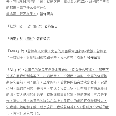
去，它哦吼吼地唱起了歌：就是这样，我骑着风神125，辞别这个哮喘
的都市。管它什么景气什么
前途啊，我不在乎。
〉發佈留言
「
默默ㄇㄛˋ
」於〈
關於
〉發佈留言
「
诺啊
」於〈
關於
〉發佈留言
「
Atlas
」於〈
曾經有人問我，失去的東西還會回來嗎?我說，曾經丟
了一粒釦子，等到找回那粒釦子時，我已經換了衣服
〉發佈留言
「
Aki
」於〈
姜黄色的猫是突然決定要走的，没有什么预兆，它那天下
班还在罗森便利店买了一串鸡脆骨，一个饭团，这时一个摩的佬呼地
刹在它面前，问：靓仔，坐摩的吗。姜黄色的猫突然決定要走，它说
坐吧。摩的佬问它，去哪里。猫说：我要回家，回有那个有斑斑驳驳
的墙，有大杨树的树影子，有歌谣和星星的家。摩的佬说：五块走不
走。猫说：行。姜黄色的猫站在车上，风把它的毛和耳朵吹翻过去，
它哦吼吼地唱起了歌：就是这样，我骑着风神125，辞别这个哮喘的都
市。管它什么景气什么