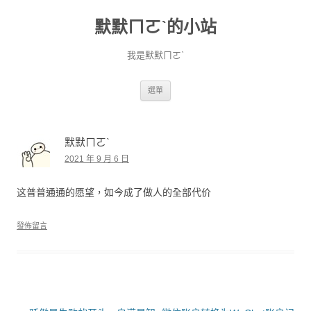
默默ㄇㄛˋ的小站
我是默默ㄇㄛˋ
跳至主要內容
選單
默默ㄇㄛˋ
2021 年 9 月 6 日
这普普通通的愿望，如今成了做人的全部代价
發佈留言