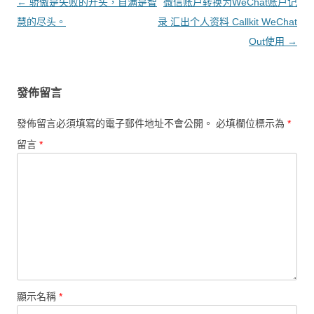
文章導覽
←
骄傲是失败的开头，自满是智
微信账户转换为WeChat账户记
慧的尽头。
录 汇出个人资料 Callkit WeChat
Out使用
→
發佈留言
發佈留言必須填寫的電子郵件地址不會公開。
必填欄位標示為
*
留言
*
顯示名稱
*