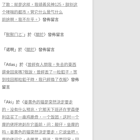
了歌：就是这样，我骑着风神125，辞别这
个哮喘的都市。管它什么景气什么
前途啊，我不在乎。
〉發佈留言
「
默默ㄇㄛˋ
」於〈
關於
〉發佈留言
「
诺啊
」於〈
關於
〉發佈留言
「
Atlas
」於〈
曾經有人問我，失去的東西
還會回來嗎?我說，曾經丟了一粒釦子，等
到找回那粒釦子時，我已經換了衣服
〉發佈
留言
「
Aki
」於〈
姜黄色的猫是突然決定要走
的，没有什么预兆，它那天下班还在罗森便
利店买了一串鸡脆骨，一个饭团，这时一个
摩的佬呼地刹在它面前，问：靓仔，坐摩的
吗。姜黄色的猫突然決定要走，它说坐吧。
摩的佬问它，去哪里。猫说：我要回家，回