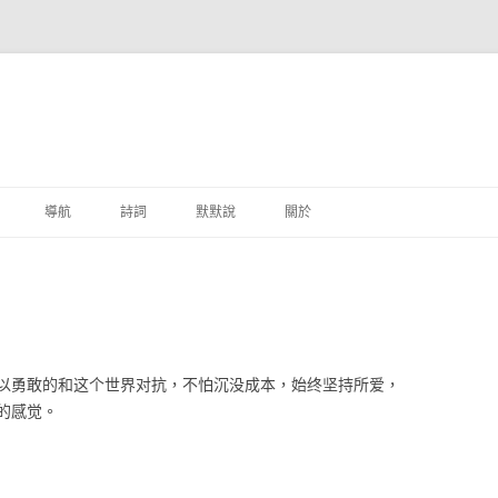
跳至主要內容
導航
詩詞
默默說
關於
港銀行
商
地銀行
以勇敢的和这个世界对抗，不怕沉没成本，始终坚持所爱，
外銀行
的感觉。
付工具