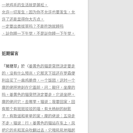
一地鸡毛的生活就是蓬松。
允许一切发生，因为你不允许也要发生，允
许了还能显得你大方点。
一定要出类拔萃吗？不能吃饱就睡吗
、訨你睡一下午觉，不是訨你睡一下午觉。
近期留言
「
豬籠草
」於〈
姜黄色的猫是突然決定要走
的，没有什么预兆，它那天下班还在罗森便
利店买了一串鸡脆骨，一个饭团，这时一个
摩的佬呼地刹在它面前，问：靓仔，坐摩的
吗。姜黄色的猫突然決定要走，它说坐吧。
摩的佬问它，去哪里。猫说：我要回家，回
有那个有斑斑驳驳的墙，有大杨树的树影
子，有歌谣和星星的家。摩的佬说：五块走
不走。猫说：行。姜黄色的猫站在车上，风
把它的毛和耳朵吹翻过去，它哦吼吼地唱起