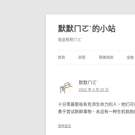
默默ㄇㄛˋ的小站
我是默默ㄇㄛˋ
首頁
狀態
隨便說說
金融
碎碎念
不算技巧
香
默默ㄇㄛˋ
獨白
券
2022 年 4 月 20 日
說說
內
十分羡慕那些有充沛生命力的人，他们可
境
勇于尝试新鲜事物，永远有一种生机勃勃
支
發佈留言