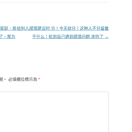
家庭、房
给别人感情建议时:分！今天就分！这种人不分留着
了，那为
干什么！轮到自己遇到感情问题:求你了
→
開。
必填欄位標示為
*