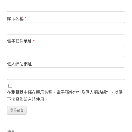
顯示名稱
*
電子郵件地址
*
個人網站網址
在
瀏覽器
中儲存顯示名稱、電子郵件地址及個人網站網址，以供
下次發佈留言時使用。