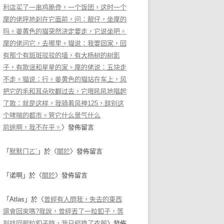
利店买了一串鸡脆骨，一个饭团，这时一个
摩的佬呼地刹在它面前，问：靓仔，坐摩的
吗。姜黄色的猫突然決定要走，它说坐吧。
摩的佬问它，去哪里。猫说：我要回家，回
有那个有斑斑驳驳的墙，有大杨树的树影
子，有歌谣和星星的家。摩的佬说：五块走
不走。猫说：行。姜黄色的猫站在车上，风
把它的毛和耳朵吹翻过去，它哦吼吼地唱起
了歌：就是这样，我骑着风神125，辞别这
个哮喘的都市。管它什么景气什么
前途啊，我不在乎。
〉發佈留言
「
默默ㄇㄛˋ
」於〈
關於
〉發佈留言
「
诺啊
」於〈
關於
〉發佈留言
「
Atlas
」於〈
曾經有人問我，失去的東西
還會回來嗎?我說，曾經丟了一粒釦子，等
到找回那粒釦子時，我已經換了衣服
〉發佈