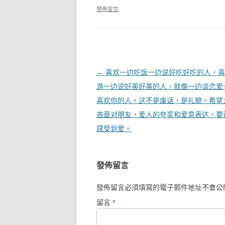
發佈留言
文章導覽
←
喜欢一边吃饭一边说好吃好吃的人，喜
游一边说好美好美的人，就像一边谈恋爱
喜欢你的人。这不是废话，是礼貌。希望
吝啬对朋友，爱人的夸奖和爱意表达，要
感受到爱。
發佈留言
發佈留言必須填寫的電子郵件地址不會公
留言
*