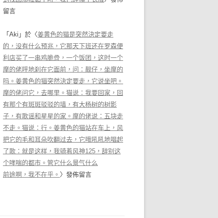
留言
「
Aki
」於〈
姜黄色的猫是突然決定要走
的，没有什么预兆，它那天下班还在罗森便
利店买了一串鸡脆骨，一个饭团，这时一个
摩的佬呼地刹在它面前，问：靓仔，坐摩的
吗。姜黄色的猫突然決定要走，它说坐吧。
摩的佬问它，去哪里。猫说：我要回家，回
有那个有斑斑驳驳的墙，有大杨树的树影
子，有歌谣和星星的家。摩的佬说：五块走
不走。猫说：行。姜黄色的猫站在车上，风
把它的毛和耳朵吹翻过去，它哦吼吼地唱起
了歌：就是这样，我骑着风神125，辞别这
个哮喘的都市。管它什么景气什么
前途啊，我不在乎。
〉發佈留言