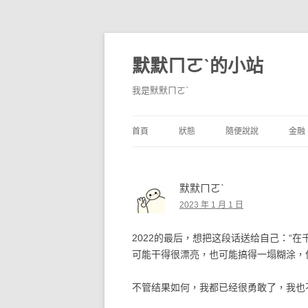
默默ㄇㄛˋ的小站
我是默默ㄇㄛˋ
首頁
狀態
隨便說說
金融
碎碎念
不算技巧
香
默默ㄇㄛˋ
獨白
券
2023 年 1 月 1 日
說說
內
2022的最后，想把这段话送给自己：“
境
可能干得很漂亮，也可能搞得一塌糊涂，
支
不管结果如何，我都已经很勇敢了，我也