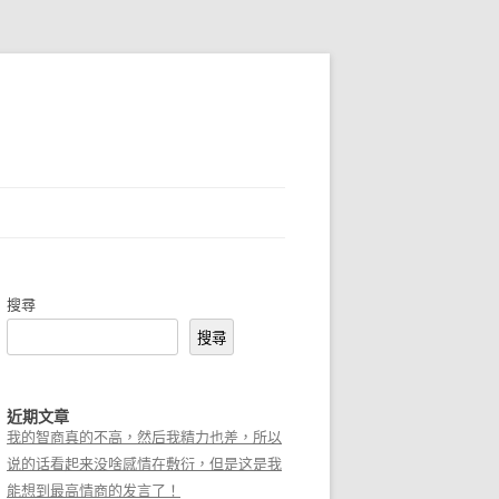
搜尋
搜尋
近期文章
我的智商真的不高，然后我精力也差，所以
说的话看起来没啥感情在敷衍，但是这是我
能想到最高情商的发言了！