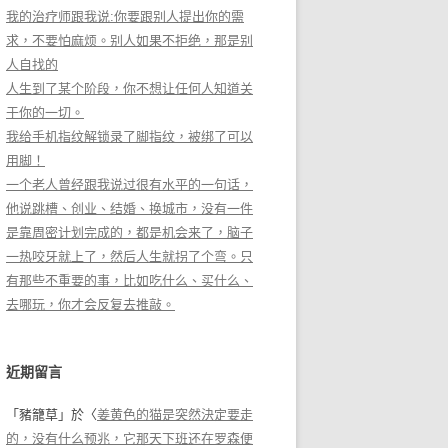
我的治疗师跟我说:你要跟别人提出你的需
求，不要怕麻烦。别人如果不拒绝，那是别
人自找的
人生到了某个阶段，你不想让任何人知道关
于你的一切。
我给手机指纹解锁录了脚指纹，被绑了可以
用脚！
一个老人曾经跟我说过很有水平的一句话，
他说跳槽、创业、结婚、换城市，没有一件
是靠周密计划完成的，都是机会来了，脑子
一热咬牙就上了，然后人生就拐了个弯。只
有那些不重要的事，比如吃什么、买什么、
去哪玩，你才会反复去推敲。
近期留言
「
豬籠草
」於〈
姜黄色的猫是突然決定要走
的，没有什么预兆，它那天下班还在罗森便