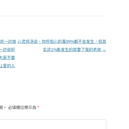
欢一边旅
心灵鸡汤说，你所担心的事99%都不会发生，但其
一边说好
实这1%能发生的就要了我的老命
→
大家不要
让爱的人
開。
必填欄位標示為
*