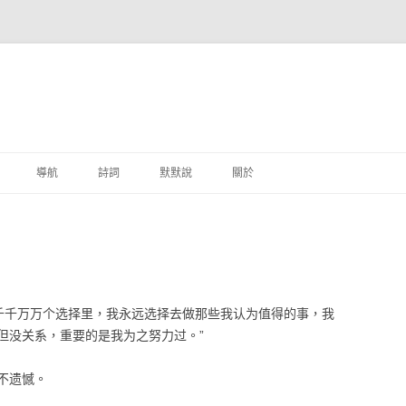
跳至主要內容
導航
詩詞
默默說
關於
港銀行
商
地銀行
在千千万万个选择里，我永远选择去做那些我认为值得的事，我
外銀行
但没关系，重要的是我为之努力过。”
付工具
不遗憾。