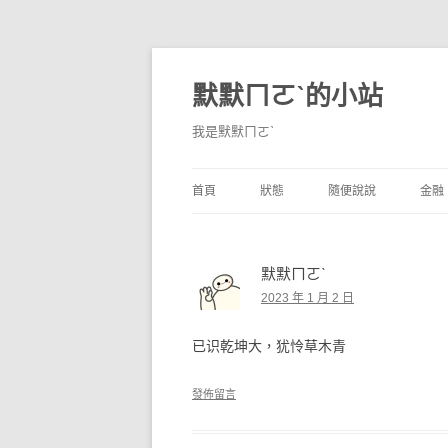
默默ㄇㄛˋ的小站
我是默默ㄇㄛˋ
首頁
狀態
隨便說說
金融
碎碎念
不算技巧
香
默默ㄇㄛˋ
獨白
券
2023 年 1 月 2 日
說說
內
已识乾坤大，犹怜草木青
境
發佈留言
支