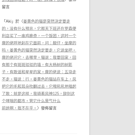
留言
「
Aki
」於〈
姜黄色的猫是突然決定要走
的，没有什么预兆，它那天下班还在罗森便
利店买了一串鸡脆骨，一个饭团，这时一个
摩的佬呼地刹在它面前，问：靓仔，坐摩的
吗。姜黄色的猫突然決定要走，它说坐吧。
摩的佬问它，去哪里。猫说：我要回家，回
有那个有斑斑驳驳的墙，有大杨树的树影
子，有歌谣和星星的家。摩的佬说：五块走
不走。猫说：行。姜黄色的猫站在车上，风
把它的毛和耳朵吹翻过去，它哦吼吼地唱起
了歌：就是这样，我骑着风神125，辞别这
个哮喘的都市。管它什么景气什么
前途啊，我不在乎。
〉發佈留言