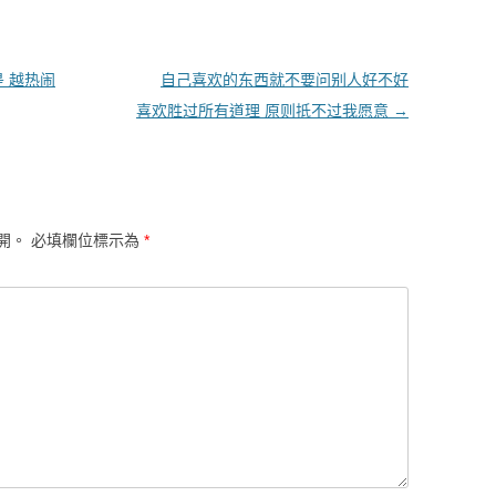
 越热闹
自己喜欢的东西就不要问别人好不好
喜欢胜过所有道理 原则抵不过我愿意
→
開。
必填欄位標示為
*