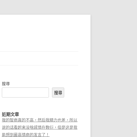
搜尋
搜尋
近期文章
我的智商真的不高，然后我精力也差，所以
说的话看起来没啥感情在敷衍，但是这是我
能想到最高情商的发言了！