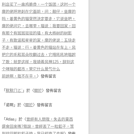
利店买了一串鸡脆骨，一个饭团，这时一个
摩的佬呼地刹在它面前，问：靓仔，坐摩的
吗。姜黄色的猫突然決定要走，它说坐吧。
摩的佬问它，去哪里。猫说：我要回家，回
有那个有斑斑驳驳的墙，有大杨树的树影
子，有歌谣和星星的家。摩的佬说：五块走
不走。猫说：行。姜黄色的猫站在车上，风
把它的毛和耳朵吹翻过去，它哦吼吼地唱起
了歌：就是这样，我骑着风神125，辞别这
个哮喘的都市。管它什么景气什么
前途啊，我不在乎。
〉發佈留言
「
默默ㄇㄛˋ
」於〈
關於
〉發佈留言
「
诺啊
」於〈
關於
〉發佈留言
「
Atlas
」於〈
曾經有人問我，失去的東西
還會回來嗎?我說，曾經丟了一粒釦子，等
到找回那粒釦子時，我已經換了衣服
〉發佈