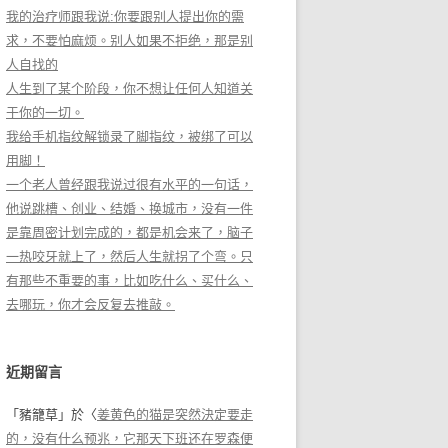
我的治疗师跟我说:你要跟别人提出你的需
求，不要怕麻烦。别人如果不拒绝，那是别
人自找的
人生到了某个阶段，你不想让任何人知道关
于你的一切。
我给手机指纹解锁录了脚指纹，被绑了可以
用脚！
一个老人曾经跟我说过很有水平的一句话，
他说跳槽、创业、结婚、换城市，没有一件
是靠周密计划完成的，都是机会来了，脑子
一热咬牙就上了，然后人生就拐了个弯。只
有那些不重要的事，比如吃什么、买什么、
去哪玩，你才会反复去推敲。
近期留言
「
豬籠草
」於〈
姜黄色的猫是突然決定要走
的，没有什么预兆，它那天下班还在罗森便