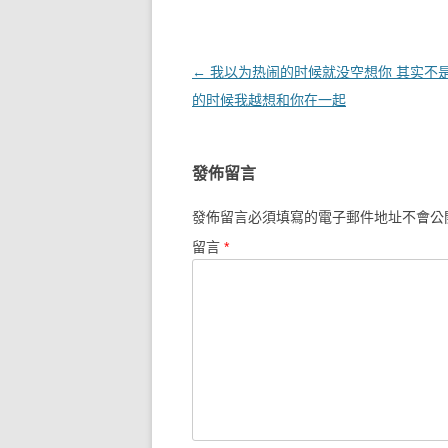
文章導覽
←
我以为热闹的时候就没空想你 其实不是
的时候我越想和你在一起
發佈留言
發佈留言必須填寫的電子郵件地址不會公
留言
*