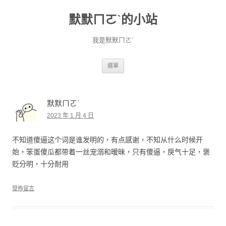
默默ㄇㄛˋ的小站
我是默默ㄇㄛˋ
跳至主要內容
選單
默默ㄇㄛˋ
2023 年 1 月 4 日
不知道傻逼这个词是谁发明的，有点感谢，不知从什么时候开
始，笨蛋傻瓜都带着一丝宠溺和暧昧，只有傻逼，戾气十足，褒
贬分明，十分耐用
發佈留言