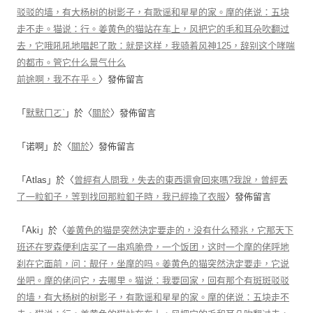
驳驳的墙，有大杨树的树影子，有歌谣和星星的家。摩的佬说：五块
走不走。猫说：行。姜黄色的猫站在车上，风把它的毛和耳朵吹翻过
去，它哦吼吼地唱起了歌：就是这样，我骑着风神125，辞别这个哮喘
的都市。管它什么景气什么
前途啊，我不在乎。
〉發佈留言
「
默默ㄇㄛˋ
」於〈
關於
〉發佈留言
「
诺啊
」於〈
關於
〉發佈留言
「
Atlas
」於〈
曾經有人問我，失去的東西還會回來嗎?我說，曾經丟
了一粒釦子，等到找回那粒釦子時，我已經換了衣服
〉發佈留言
「
Aki
」於〈
姜黄色的猫是突然決定要走的，没有什么预兆，它那天下
班还在罗森便利店买了一串鸡脆骨，一个饭团，这时一个摩的佬呼地
刹在它面前，问：靓仔，坐摩的吗。姜黄色的猫突然決定要走，它说
坐吧。摩的佬问它，去哪里。猫说：我要回家，回有那个有斑斑驳驳
的墙，有大杨树的树影子，有歌谣和星星的家。摩的佬说：五块走不