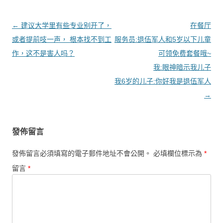
文章導覽
←
建议大学里有些专业别开了，
在餐厅
或者提前吱一声， 根本找不到工
服务员:退伍军人和5岁以下儿童
作，这不是害人吗？
可领免费套餐哦~
我:眼神暗示我儿子
我6岁的儿子:你好我是退伍军人
→
發佈留言
發佈留言必須填寫的電子郵件地址不會公開。
必填欄位標示為
*
留言
*