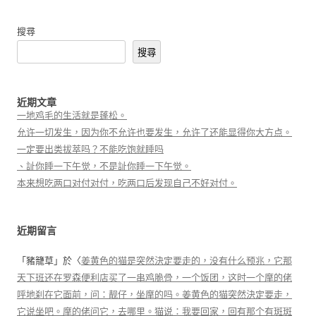
搜尋
搜尋
近期文章
一地鸡毛的生活就是蓬松。
允许一切发生，因为你不允许也要发生，允许了还能显得你大方点。
一定要出类拔萃吗？不能吃饱就睡吗
、訨你睡一下午觉，不是訨你睡一下午觉。
本来想吃两口对付对付，吃两口后发现自己不好对付。
近期留言
「
豬籠草
」於〈
姜黄色的猫是突然決定要走的，没有什么预兆，它那
天下班还在罗森便利店买了一串鸡脆骨，一个饭团，这时一个摩的佬
呼地刹在它面前，问：靓仔，坐摩的吗。姜黄色的猫突然決定要走，
它说坐吧。摩的佬问它，去哪里。猫说：我要回家，回有那个有斑斑