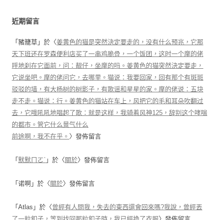
近期留言
「
豬籠草
」於〈
姜黄色的猫是突然決定要走的，没有什么预兆，它那
天下班还在罗森便利店买了一串鸡脆骨，一个饭团，这时一个摩的佬
呼地刹在它面前，问：靓仔，坐摩的吗。姜黄色的猫突然決定要走，
它说坐吧。摩的佬问它，去哪里。猫说：我要回家，回有那个有斑斑
驳驳的墙，有大杨树的树影子，有歌谣和星星的家。摩的佬说：五块
走不走。猫说：行。姜黄色的猫站在车上，风把它的毛和耳朵吹翻过
去，它哦吼吼地唱起了歌：就是这样，我骑着风神125，辞别这个哮喘
的都市。管它什么景气什么
前途啊，我不在乎。
〉發佈留言
「
默默ㄇㄛˋ
」於〈
關於
〉發佈留言
「
诺啊
」於〈
關於
〉發佈留言
「
Atlas
」於〈
曾經有人問我，失去的東西還會回來嗎?我說，曾經丟
了一粒釦子，等到找回那粒釦子時，我已經換了衣服
〉發佈留言