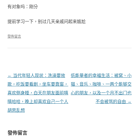
有对象吗：刚分
提前学习一下，别过几天亲戚问起来尴尬
發佈留言
文章導覽
←
当代年轻人现状：洗澡要放
低能量者的幸福生活：被窝、小
歌，吃饭要看剧，坐车要靠窗，
猫、音乐、咖啡、一两个能够交
喜欢侧身睡，白天在朋友面前嘻
心的朋友，以及一个月不出门也
嘻哈哈，晚上却喜欢自己一个人
不会被骂的自由
→
胡思乱想
發佈留言