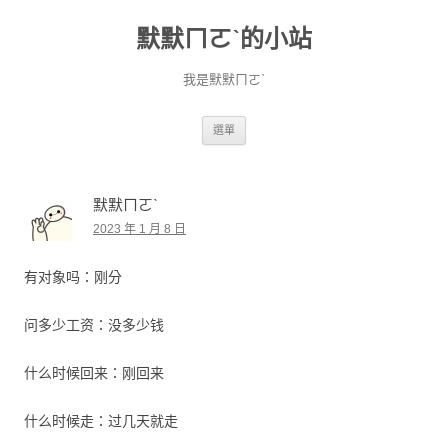
默默ㄇㄛˋ的小站
我是默默ㄇㄛˋ
跳至主要內容
選單
默默ㄇㄛˋ
2023 年 1 月 8 日
有对象吗：刚分
问多少工资：没多少钱
什么时候回来：刚回来
什么时候走：过几天就走