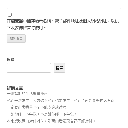
在
瀏覽器
中儲存顯示名稱、電子郵件地址及個人網站網址，以供
下次發佈留言時使用。
搜尋
搜尋
近期文章
一地鸡毛的生活就是蓬松。
允许一切发生，因为你不允许也要发生，允许了还能显得你大方点。
一定要出类拔萃吗？不能吃饱就睡吗
、訨你睡一下午觉，不是訨你睡一下午觉。
本来想吃两口对付对付，吃两口后发现自己不好对付。