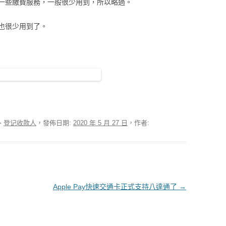
一些繳費服務，一般很少用到，所以略過。
也很少用到了。
、
登记收款人
，發佈日期:
2020 年 5 月 27 日
，作者:
Apple Pay快速交通卡正式支持八達通了
→