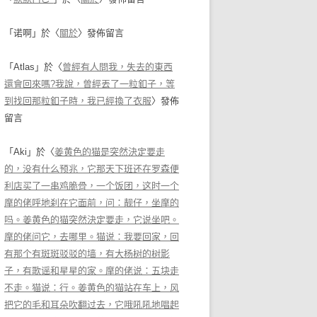
「
诺啊
」於〈
關於
〉發佈留言
「
Atlas
」於〈
曾經有人問我，失去的東西
還會回來嗎?我說，曾經丟了一粒釦子，等
到找回那粒釦子時，我已經換了衣服
〉發佈
留言
「
Aki
」於〈
姜黄色的猫是突然決定要走
的，没有什么预兆，它那天下班还在罗森便
利店买了一串鸡脆骨，一个饭团，这时一个
摩的佬呼地刹在它面前，问：靓仔，坐摩的
吗。姜黄色的猫突然決定要走，它说坐吧。
摩的佬问它，去哪里。猫说：我要回家，回
有那个有斑斑驳驳的墙，有大杨树的树影
子，有歌谣和星星的家。摩的佬说：五块走
不走。猫说：行。姜黄色的猫站在车上，风
把它的毛和耳朵吹翻过去，它哦吼吼地唱起