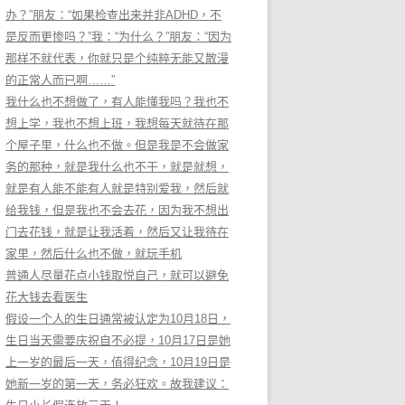
办？”朋友：“如果检查出来并非ADHD，不
是反而更惨吗？”我：“为什么？”朋友：“因为
那样不就代表，你就只是个纯粹无能又散漫
的正常人而已啊……”
我什么也不想做了，有人能懂我吗？我也不
想上学，我也不想上班，我想每天就待在那
个屋子里，什么也不做。但是我是不会做家
务的那种，就是我什么也不干，就是就想，
就是有人能不能有人就是特别爱我，然后就
给我钱，但是我也不会去花，因为我不想出
门去花钱，就是让我活着，然后又让我待在
家里，然后什么也不做，就玩手机
普通人尽量花点小钱取悦自己，就可以避免
花大钱去看医生
假设一个人的生日通常被认定为10月18日，
生日当天需要庆祝自不必提，10月17日是她
上一岁的最后一天，值得纪念，10月19日是
她新一岁的第一天，务必狂欢。故我建议：