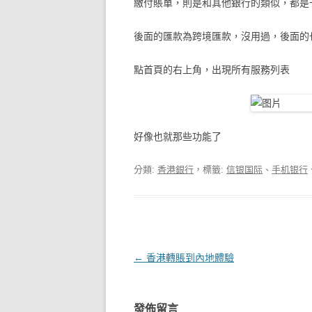
繳付賬單，則是和其他銀行的類似，都是
後面的匯款為跨境匯款，沒用過，後面的
點首頁的右上角，出現所有服務列表
好像也就那些功能了
分類:
香港銀行
，標籤:
信银国际
、
手机银行
文章導覽
←
香港轉賬到內地體驗
發佈留言