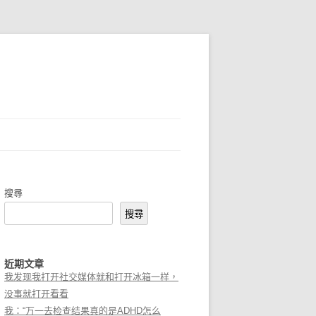
搜尋
搜尋
近期文章
我发现我打开社交媒体就和打开冰箱一样，
没事就打开看看
我：“万一去检查结果真的是ADHD怎么