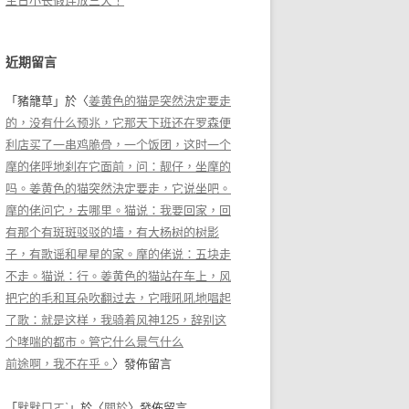
生日小长假连放三天！
近期留言
「
豬籠草
」於〈
姜黄色的猫是突然決定要走
的，没有什么预兆，它那天下班还在罗森便
利店买了一串鸡脆骨，一个饭团，这时一个
摩的佬呼地刹在它面前，问：靓仔，坐摩的
吗。姜黄色的猫突然決定要走，它说坐吧。
摩的佬问它，去哪里。猫说：我要回家，回
有那个有斑斑驳驳的墙，有大杨树的树影
子，有歌谣和星星的家。摩的佬说：五块走
不走。猫说：行。姜黄色的猫站在车上，风
把它的毛和耳朵吹翻过去，它哦吼吼地唱起
了歌：就是这样，我骑着风神125，辞别这
个哮喘的都市。管它什么景气什么
前途啊，我不在乎。
〉發佈留言
「
默默ㄇㄛˋ
」於〈
關於
〉發佈留言