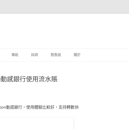
跳至主要內容
導航
詩詞
默默說
關於
港銀行
on動感銀行使用流水賬
商
地銀行
外銀行
otion動感銀行，使用體驗比較好，支持轉數快
付工具