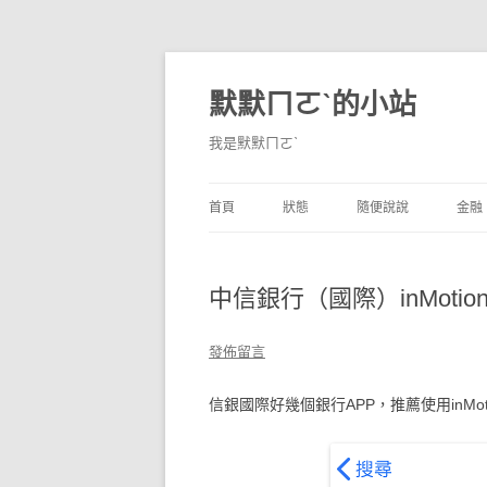
默默ㄇㄛˋ的小站
我是默默ㄇㄛˋ
首頁
狀態
隨便說說
金融
碎碎念
不算技巧
香
中信銀行（國際）inMoti
獨白
券
說說
內
發佈留言
境
信銀國際好幾個銀行APP，推薦使用inM
支