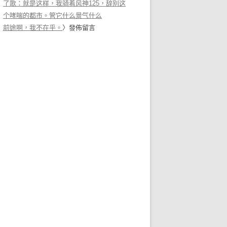
了歌：就是这样，我骑着风神125，辞别这
个哮喘的都市。管它什么景气什么
前途啊，我不在乎。
〉發佈留言