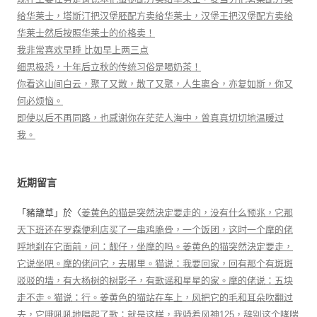
给华莱士，塔斯汀把汉堡胚配方卖给华莱士，汉堡王把汉堡配方卖给
华莱士然后按照华莱士的价格卖！
我非常喜欢早睡 比如早上两三点
细思极恐，十年后立秋的传统习俗是喝奶茶！
你看这山间白云，聚了又散，散了又聚，人生离合，亦复如斯，你又
何必烦恼。
即使以后不再同路，也感谢你在茫茫人海中，曾真真切切地温暖过
我。
近期留言
「
豬籠草
」於〈
姜黄色的猫是突然決定要走的，没有什么预兆，它那
天下班还在罗森便利店买了一串鸡脆骨，一个饭团，这时一个摩的佬
呼地刹在它面前，问：靓仔，坐摩的吗。姜黄色的猫突然決定要走，
它说坐吧。摩的佬问它，去哪里。猫说：我要回家，回有那个有斑斑
驳驳的墙，有大杨树的树影子，有歌谣和星星的家。摩的佬说：五块
走不走。猫说：行。姜黄色的猫站在车上，风把它的毛和耳朵吹翻过
去，它哦吼吼地唱起了歌：就是这样，我骑着风神125，辞别这个哮喘