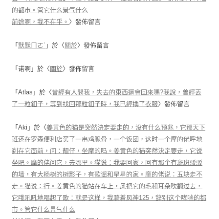
的都市。管它什么景气什么
前途啊，我不在乎。
〉發佈留言
「
默默ㄇㄛˋ
」於〈
關於
〉發佈留言
「
诺啊
」於〈
關於
〉發佈留言
「
Atlas
」於〈
曾經有人問我，失去的東西還會回來嗎?我說，曾經丟
了一粒釦子，等到找回那粒釦子時，我已經換了衣服
〉發佈留言
「
Aki
」於〈
姜黄色的猫是突然決定要走的，没有什么预兆，它那天下
班还在罗森便利店买了一串鸡脆骨，一个饭团，这时一个摩的佬呼地
刹在它面前，问：靓仔，坐摩的吗。姜黄色的猫突然決定要走，它说
坐吧。摩的佬问它，去哪里。猫说：我要回家，回有那个有斑斑驳驳
的墙，有大杨树的树影子，有歌谣和星星的家。摩的佬说：五块走不
走。猫说：行。姜黄色的猫站在车上，风把它的毛和耳朵吹翻过去，
它哦吼吼地唱起了歌：就是这样，我骑着风神125，辞别这个哮喘的都
市。管它什么景气什么