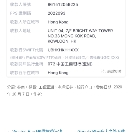
分類:
券商
，標籤:
工银亚洲
、
老虎证券
、
银行户口
，發佈日期:
2020
年 10 月 7 日
，作者:
文章導覽
←
Wechat Pay HK微信香港钱
Google Play商店之外下载