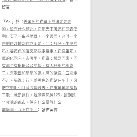
留言
「
Aki
」於〈
姜黄色的猫是突然決定要走
的，没有什么预兆，它那天下班还在罗森便
利店买了一串鸡脆骨，一个饭团，这时一个
摩的佬呼地刹在它面前，问：靓仔，坐摩的
吗。姜黄色的猫突然決定要走，它说坐吧。
摩的佬问它，去哪里。猫说：我要回家，回
有那个有斑斑驳驳的墙，有大杨树的树影
子，有歌谣和星星的家。摩的佬说：五块走
不走。猫说：行。姜黄色的猫站在车上，风
把它的毛和耳朵吹翻过去，它哦吼吼地唱起
了歌：就是这样，我骑着风神125，辞别这
个哮喘的都市。管它什么景气什么
前途啊，我不在乎。
〉發佈留言