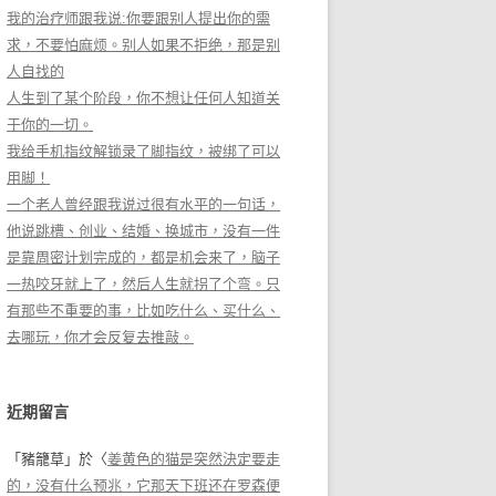
我的治疗师跟我说:你要跟别人提出你的需
求，不要怕麻烦。别人如果不拒绝，那是别
人自找的
人生到了某个阶段，你不想让任何人知道关
于你的一切。
我给手机指纹解锁录了脚指纹，被绑了可以
用脚！
一个老人曾经跟我说过很有水平的一句话，
他说跳槽、创业、结婚、换城市，没有一件
是靠周密计划完成的，都是机会来了，脑子
一热咬牙就上了，然后人生就拐了个弯。只
有那些不重要的事，比如吃什么、买什么、
去哪玩，你才会反复去推敲。
近期留言
「
豬籠草
」於〈
姜黄色的猫是突然決定要走
的，没有什么预兆，它那天下班还在罗森便