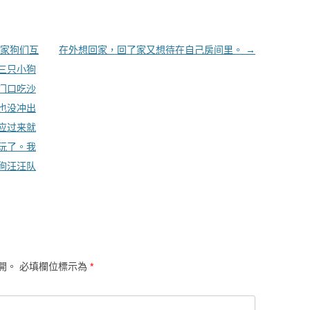
家狗们互
在外想回家，回了家又想待在自己房间里。
→
三只小狗
门口吃沙
也没冲出
应过来就
去玩了。我
狗汪汪队
開。
必填欄位標示為
*