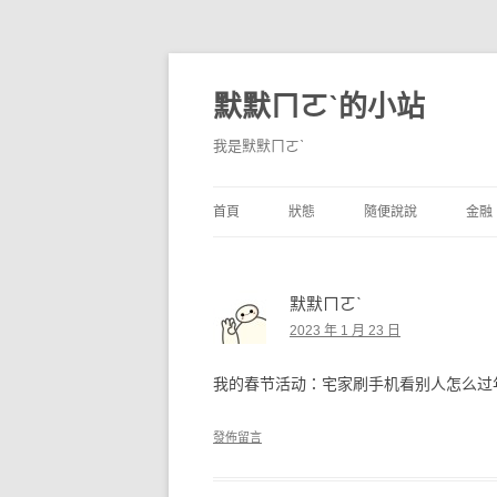
默默ㄇㄛˋ的小站
我是默默ㄇㄛˋ
首頁
狀態
隨便說說
金融
碎碎念
不算技巧
香
默默ㄇㄛˋ
獨白
券
2023 年 1 月 23 日
說說
內
我的春节活动：宅家刷手机看别人怎么过
境
發佈留言
支