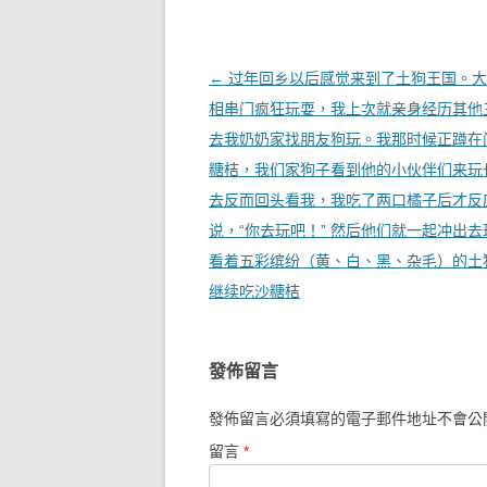
文章導覽
←
过年回乡以后感觉来到了土狗王国。大
相串门疯狂玩耍，我上次就亲身经历其他
去我奶奶家找朋友狗玩。我那时候正蹲在
糖桔，我们家狗子看到他的小伙伴们来玩
去反而回头看我，我吃了两口橘子后才反
说，“你去玩吧！” 然后他们就一起冲出
看着五彩缤纷（黄、白、黑、杂毛）的土
继续吃沙糖桔
發佈留言
發佈留言必須填寫的電子郵件地址不會公
留言
*