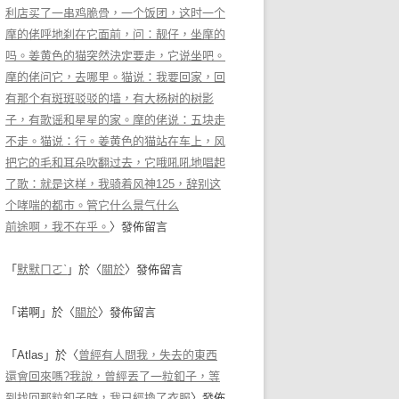
利店买了一串鸡脆骨，一个饭团，这时一个
摩的佬呼地刹在它面前，问：靓仔，坐摩的
吗。姜黄色的猫突然決定要走，它说坐吧。
摩的佬问它，去哪里。猫说：我要回家，回
有那个有斑斑驳驳的墙，有大杨树的树影
子，有歌谣和星星的家。摩的佬说：五块走
不走。猫说：行。姜黄色的猫站在车上，风
把它的毛和耳朵吹翻过去，它哦吼吼地唱起
了歌：就是这样，我骑着风神125，辞别这
个哮喘的都市。管它什么景气什么
前途啊，我不在乎。
〉發佈留言
「
默默ㄇㄛˋ
」於〈
關於
〉發佈留言
「
诺啊
」於〈
關於
〉發佈留言
「
Atlas
」於〈
曾經有人問我，失去的東西
還會回來嗎?我說，曾經丟了一粒釦子，等
到找回那粒釦子時，我已經換了衣服
〉發佈