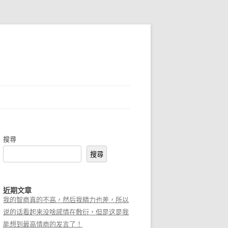
搜尋
搜尋
近期文章
我的智商真的不高，然后我精力也差，所以
说的话看起来没啥感情在敷衍，但是这是我
能想到最高情商的发言了！