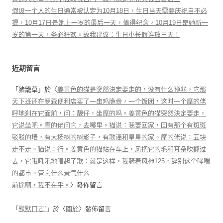
假设一个人的生日通常被认定为10月18日，生日当天需要庆祝自不必
提，10月17日是她上一岁的最后一天，值得纪念，10月19日是她新一
岁的第一天，务必狂欢。故我建议：生日小长假连放三天！
近期留言
「
豬籠草
」於〈
姜黄色的猫是突然決定要走的，没有什么预兆，它那
天下班还在罗森便利店买了一串鸡脆骨，一个饭团，这时一个摩的佬
呼地刹在它面前，问：靓仔，坐摩的吗。姜黄色的猫突然決定要走，
它说坐吧。摩的佬问它，去哪里。猫说：我要回家，回有那个有斑斑
驳驳的墙，有大杨树的树影子，有歌谣和星星的家。摩的佬说：五块
走不走。猫说：行。姜黄色的猫站在车上，风把它的毛和耳朵吹翻过
去，它哦吼吼地唱起了歌：就是这样，我骑着风神125，辞别这个哮喘
的都市。管它什么景气什么
前途啊，我不在乎。
〉發佈留言
「
默默ㄇㄛˋ
」於〈
關於
〉發佈留言