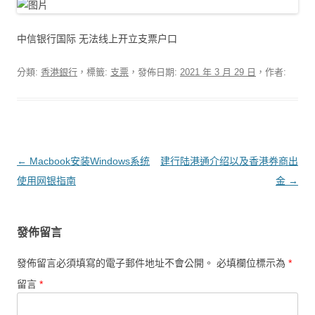
中信银行国际 无法线上开立支票户口
分類:
香港銀行
，標籤:
支票
，發佈日期:
2021 年 3 月 29 日
，作者:
文章導覽
←
Macbook安装Windows系统
建行陆港通介绍以及香港券商出
使用网银指南
金
→
發佈留言
發佈留言必須填寫的電子郵件地址不會公開。
必填欄位標示為
*
留言
*