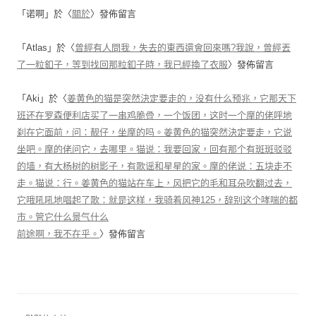
「
诺啊
」於〈
關於
〉發佈留言
「
Atlas
」於〈
曾經有人問我，失去的東西還會回來嗎?我說，曾經丟
了一粒釦子，等到找回那粒釦子時，我已經換了衣服
〉發佈留言
「
Aki
」於〈
姜黄色的猫是突然決定要走的，没有什么预兆，它那天下
班还在罗森便利店买了一串鸡脆骨，一个饭团，这时一个摩的佬呼地
刹在它面前，问：靓仔，坐摩的吗。姜黄色的猫突然決定要走，它说
坐吧。摩的佬问它，去哪里。猫说：我要回家，回有那个有斑斑驳驳
的墙，有大杨树的树影子，有歌谣和星星的家。摩的佬说：五块走不
走。猫说：行。姜黄色的猫站在车上，风把它的毛和耳朵吹翻过去，
它哦吼吼地唱起了歌：就是这样，我骑着风神125，辞别这个哮喘的都
市。管它什么景气什么
前途啊，我不在乎。
〉發佈留言