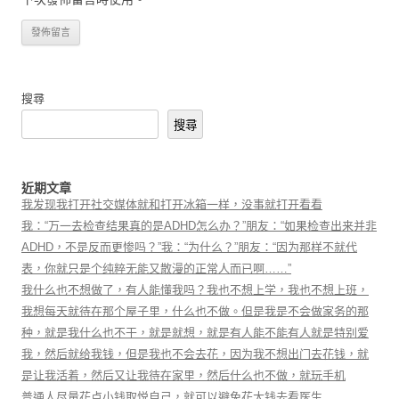
搜尋
搜尋
近期文章
我发现我打开社交媒体就和打开冰箱一样，没事就打开看看
我：“万一去检查结果真的是ADHD怎么办？”朋友：“如果检查出来并非
ADHD，不是反而更惨吗？”我：“为什么？”朋友：“因为那样不就代
表，你就只是个纯粹无能又散漫的正常人而已啊……”
我什么也不想做了，有人能懂我吗？我也不想上学，我也不想上班，
我想每天就待在那个屋子里，什么也不做。但是我是不会做家务的那
种，就是我什么也不干，就是就想，就是有人能不能有人就是特别爱
我，然后就给我钱，但是我也不会去花，因为我不想出门去花钱，就
是让我活着，然后又让我待在家里，然后什么也不做，就玩手机
普通人尽量花点小钱取悦自己，就可以避免花大钱去看医生