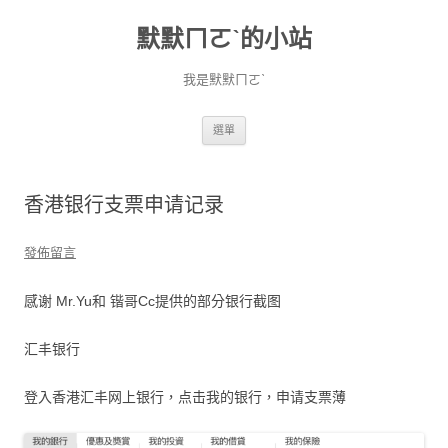
默默ㄇㄛˋ的小站
我是默默ㄇㄛˋ
跳至主要內容
選單
香港银行支票申请记录
發佈留言
感谢 Mr.Yu和 锴哥Cc提供的部分银行截图
汇丰银行
登入香港汇丰网上银行，点击我的银行，申请支票薄