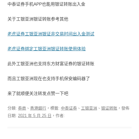
中泰证券手机APP也能用银证转账出入金
关于工银亚洲银证转账参考其他
老虎证券工银亚洲银证非交易时间出入金测试
老虎证券绑定工银亚洲银证转账使用体验
此外工银亚洲也支持东方财富证券的银证转账
而且工银亚洲现在也支持手机保安编码器了
来了就顺便关注转发点赞一下吧
分類:
券商
、
香港銀行
，標籤:
中泰证券
、
工银亚洲
、
银证转账
，發佈
日期:
2021 年 5 月 25 日
，作者: