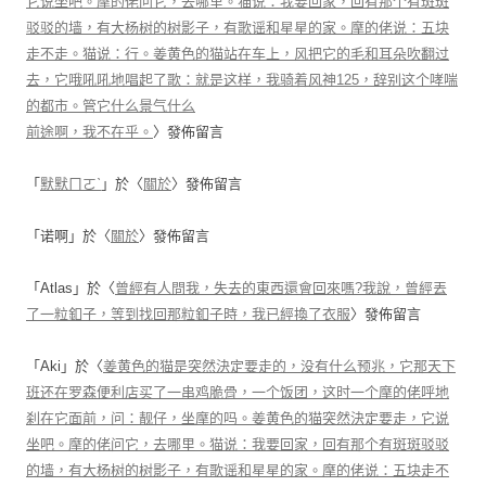
它说坐吧。摩的佬问它，去哪里。猫说：我要回家，回有那个有斑斑
驳驳的墙，有大杨树的树影子，有歌谣和星星的家。摩的佬说：五块
走不走。猫说：行。姜黄色的猫站在车上，风把它的毛和耳朵吹翻过
去，它哦吼吼地唱起了歌：就是这样，我骑着风神125，辞别这个哮喘
的都市。管它什么景气什么
前途啊，我不在乎。
〉發佈留言
「
默默ㄇㄛˋ
」於〈
關於
〉發佈留言
「
诺啊
」於〈
關於
〉發佈留言
「
Atlas
」於〈
曾經有人問我，失去的東西還會回來嗎?我說，曾經丟
了一粒釦子，等到找回那粒釦子時，我已經換了衣服
〉發佈留言
「
Aki
」於〈
姜黄色的猫是突然決定要走的，没有什么预兆，它那天下
班还在罗森便利店买了一串鸡脆骨，一个饭团，这时一个摩的佬呼地
刹在它面前，问：靓仔，坐摩的吗。姜黄色的猫突然決定要走，它说
坐吧。摩的佬问它，去哪里。猫说：我要回家，回有那个有斑斑驳驳
的墙，有大杨树的树影子，有歌谣和星星的家。摩的佬说：五块走不