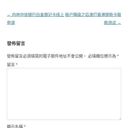
文章導覽
←
内地中信银行白金借记卡线上
账户降级之后渣打香港提款卡取
申请
款测试
→
發佈留言
發佈留言必須填寫的電子郵件地址不會公開。
必填欄位標示為
*
留言
*
顯示名稱
*