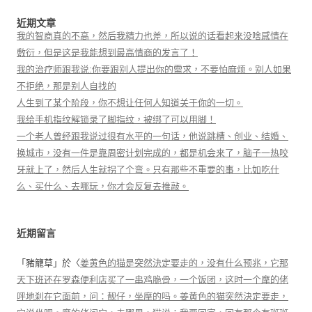
近期文章
我的智商真的不高，然后我精力也差，所以说的话看起来没啥感情在
敷衍，但是这是我能想到最高情商的发言了！
我的治疗师跟我说:你要跟别人提出你的需求，不要怕麻烦。别人如果
不拒绝，那是别人自找的
人生到了某个阶段，你不想让任何人知道关于你的一切。
我给手机指纹解锁录了脚指纹，被绑了可以用脚！
一个老人曾经跟我说过很有水平的一句话，他说跳槽、创业、结婚、
换城市，没有一件是靠周密计划完成的，都是机会来了，脑子一热咬
牙就上了，然后人生就拐了个弯。只有那些不重要的事，比如吃什
么、买什么、去哪玩，你才会反复去推敲。
近期留言
「
豬籠草
」於〈
姜黄色的猫是突然決定要走的，没有什么预兆，它那
天下班还在罗森便利店买了一串鸡脆骨，一个饭团，这时一个摩的佬
呼地刹在它面前，问：靓仔，坐摩的吗。姜黄色的猫突然決定要走，