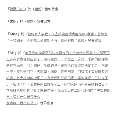
「
默默ㄇㄛˋ
」於〈
關於
〉發佈留言
「
诺啊
」於〈
關於
〉發佈留言
「
Atlas
」於〈
曾經有人問我，失去的東西還會回來嗎?我說，曾經丟
了一粒釦子，等到找回那粒釦子時，我已經換了衣服
〉發佈留言
「
Aki
」於〈
姜黄色的猫是突然決定要走的，没有什么预兆，它那天下
班还在罗森便利店买了一串鸡脆骨，一个饭团，这时一个摩的佬呼地
刹在它面前，问：靓仔，坐摩的吗。姜黄色的猫突然決定要走，它说
坐吧。摩的佬问它，去哪里。猫说：我要回家，回有那个有斑斑驳驳
的墙，有大杨树的树影子，有歌谣和星星的家。摩的佬说：五块走不
走。猫说：行。姜黄色的猫站在车上，风把它的毛和耳朵吹翻过去，
它哦吼吼地唱起了歌：就是这样，我骑着风神125，辞别这个哮喘的都
市。管它什么景气什么
前途啊，我不在乎。
〉發佈留言