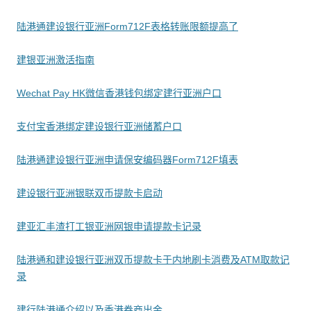
陆港通建设银行亚洲Form712F表格转账限额提高了
建银亚洲激活指南
Wechat Pay HK微信香港钱包绑定建行亚洲户口
支付宝香港绑定建设银行亚洲储蓄户口
陆港通建设银行亚洲申请保安编码器Form712F填表
建设银行亚洲银联双币提款卡启动
建亚汇丰渣打工银亚洲网银申请提款卡记录
陆港通和建设银行亚洲双币提款卡于内地刷卡消费及ATM取款记
录
建行陆港通介绍以及香港券商出金