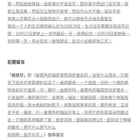
我，然后就给我钱，但是我也不会去花，因为我不想出门去花钱，就
是让我活着，然后又让我待在家里，然后什么也不做，就玩手机
普通人尽量花点小钱取悦自己，就可以避免花大钱去看医生
假设一个人的生日通常被认定为10月18日，生日当天需要庆祝自不必
提，10月17日是她上一岁的最后一天，值得纪念，10月19日是她新一
岁的第一天，务必狂欢。故我建议：生日小长假连放三天！
近期留言
「
豬籠草
」於〈
姜黄色的猫是突然決定要走的，没有什么预兆，它那
天下班还在罗森便利店买了一串鸡脆骨，一个饭团，这时一个摩的佬
呼地刹在它面前，问：靓仔，坐摩的吗。姜黄色的猫突然決定要走，
它说坐吧。摩的佬问它，去哪里。猫说：我要回家，回有那个有斑斑
驳驳的墙，有大杨树的树影子，有歌谣和星星的家。摩的佬说：五块
走不走。猫说：行。姜黄色的猫站在车上，风把它的毛和耳朵吹翻过
去，它哦吼吼地唱起了歌：就是这样，我骑着风神125，辞别这个哮喘
的都市。管它什么景气什么
前途啊，我不在乎。
〉發佈留言