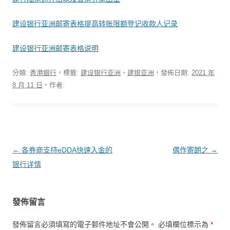
建设银行亚洲邮寄表格提高转账限额登记收款人记录
建设银行亚洲邮寄表格说明
分類:
香港銀行
，標籤:
建设银行亚洲
、
建银亚洲
，發佈日期:
2021 年
8 月 11 日
，作者:
文章導覽
←
各券商支持eDDA快速入金的
偶作寄朗之
→
银行详情
發佈留言
發佈留言必須填寫的電子郵件地址不會公開。
必填欄位標示為
*