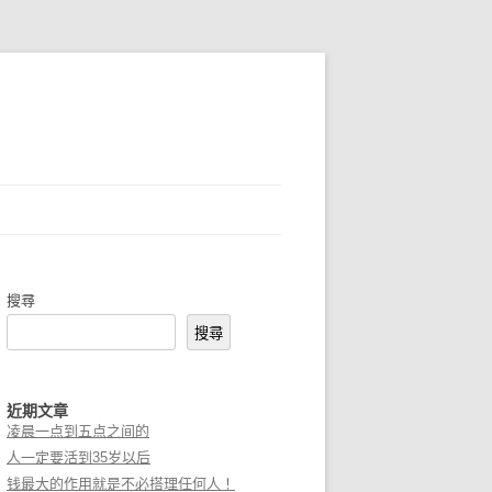
搜尋
搜尋
近期文章
凌晨一点到五点之间的
人一定要活到35岁以后
钱最大的作用就是不必搭理任何人！