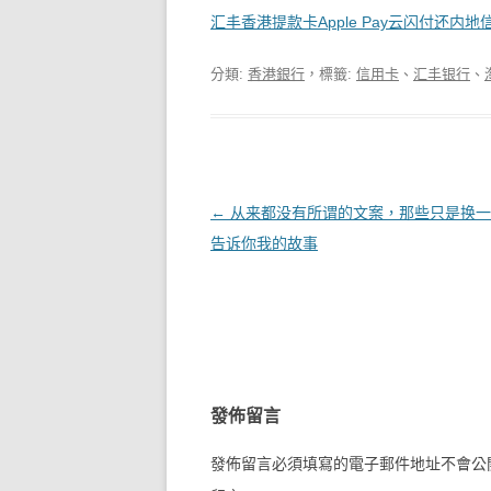
汇丰香港提款卡Apple Pay云闪付还内
分類:
香港銀行
，標籤:
信用卡
、
汇丰银行
、
文章導覽
←
从来都没有所谓的文案，那些只是换一
告诉你我的故事
發佈留言
發佈留言必須填寫的電子郵件地址不會公