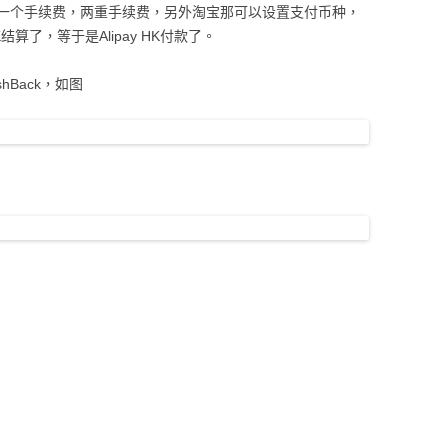
一个手续费，两重手续费，另外淘宝那可以设置支付币种，
结算了，等于是Alipay HK付款了。
hBack，如图