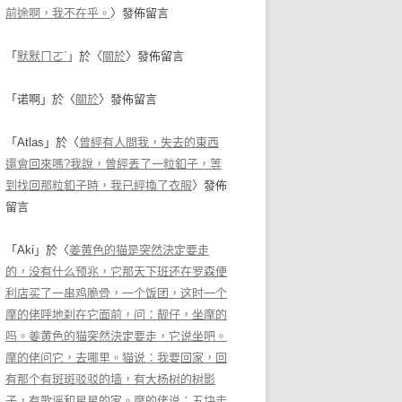
前途啊，我不在乎。
〉發佈留言
「
默默ㄇㄛˋ
」於〈
關於
〉發佈留言
「
诺啊
」於〈
關於
〉發佈留言
「
Atlas
」於〈
曾經有人問我，失去的東西
還會回來嗎?我說，曾經丟了一粒釦子，等
到找回那粒釦子時，我已經換了衣服
〉發佈
留言
「
Aki
」於〈
姜黄色的猫是突然決定要走
的，没有什么预兆，它那天下班还在罗森便
利店买了一串鸡脆骨，一个饭团，这时一个
摩的佬呼地刹在它面前，问：靓仔，坐摩的
吗。姜黄色的猫突然決定要走，它说坐吧。
摩的佬问它，去哪里。猫说：我要回家，回
有那个有斑斑驳驳的墙，有大杨树的树影
子，有歌谣和星星的家。摩的佬说：五块走