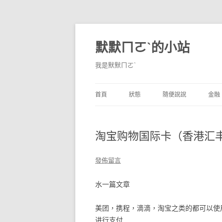
默默ㄇㄛˋ的小站
我是默默ㄇㄛˋ
首頁
狀態
隨便說說
金融
碎碎念
不算技巧
香
淘宝购物国际卡（香港汇
獨白
券
說說
內
發佈留言
境
水一篇文章
支
美团，携程，滴滴，淘宝之类的都可以使
进行支付