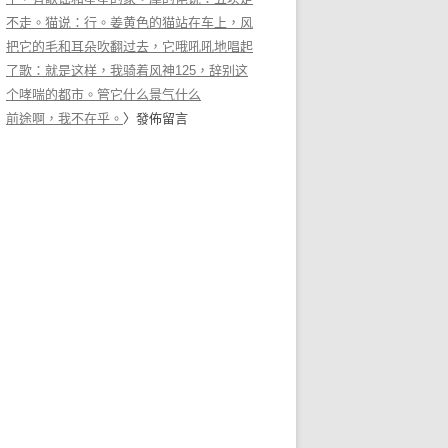
不走。猫说：行。姜黄色的猫站在车上，风
把它的毛和耳朵吹翻过去，它哦吼吼地唱起
了歌：就是这样，我骑着风神125，辞别这
个哮喘的都市。管它什么景气什么
前途啊，我不在乎。
〉發佈留言