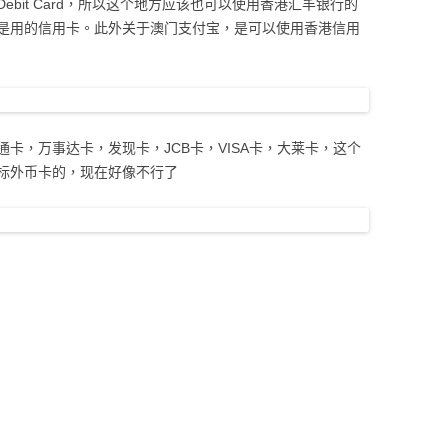
Debit Card，所以这个地方应该也可以使用香港汇丰银行的
是用的信用卡。此外关于澳门支付宝，是可以使用香港信用
卡，万事达卡，发现卡，JCB卡，VISA卡，大莱卡，这个
标外币卡的，现在好像不行了