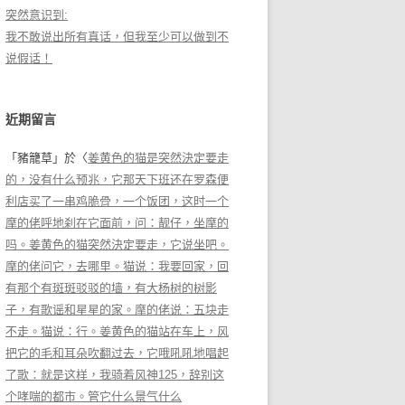
突然意识到:
我不敢说出所有真话，但我至少可以做到不
说假话！
近期留言
「
豬籠草
」於〈
姜黄色的猫是突然決定要走
的，没有什么预兆，它那天下班还在罗森便
利店买了一串鸡脆骨，一个饭团，这时一个
摩的佬呼地刹在它面前，问：靓仔，坐摩的
吗。姜黄色的猫突然決定要走，它说坐吧。
摩的佬问它，去哪里。猫说：我要回家，回
有那个有斑斑驳驳的墙，有大杨树的树影
子，有歌谣和星星的家。摩的佬说：五块走
不走。猫说：行。姜黄色的猫站在车上，风
把它的毛和耳朵吹翻过去，它哦吼吼地唱起
了歌：就是这样，我骑着风神125，辞别这
个哮喘的都市。管它什么景气什么