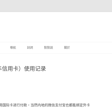
跳至主要內容
導航
詩詞
默默說
關於
港銀行
丰信用卡）使用记录
商
地銀行
外銀行
付工具
用国际卡进行付款，当然内地的微信支付宝也都能绑定外卡