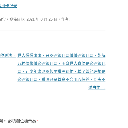
地信用卡记录
淘宝
，發佈日期:
2021 年 8 月 25 日
，作者:
种说法，
世人慌慌张张，只图碎银几两偏偏碎银几两，能解
万种惆怅偏这碎银几两，压弯世人脊梁是这碎银几
两，让少年染沧桑起早摸黑瞎忙，葬了曾经理想是
这碎银几两，看清丑恶善良不会用心保养，到头不
过白忙
→
開。
必填欄位標示為
*