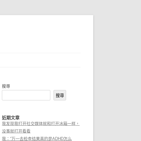
搜尋
搜尋
近期文章
我发现我打开社交媒体就和打开冰箱一样，
没事就打开看看
我：“万一去检查结果真的是ADHD怎么