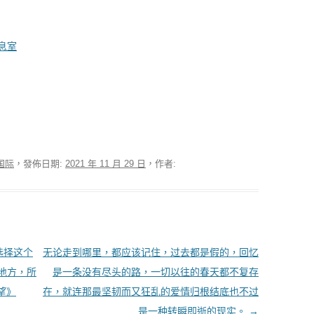
息室
国际
，發佈日期:
2021 年 11 月 29 日
，作者:
选择这个
无论走到哪里，都应该记住，过去都是假的，回忆
地方，所
是一条没有尽头的路，一切以往的春天都不复存
望》
在，就连那最坚韧而又狂乱的爱情归根结底也不过
是一种转瞬即逝的现实。
→