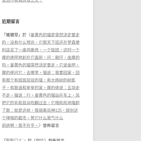
生日小长假连放三天！
近期留言
「
豬籠草
」於〈
姜黄色的猫是突然決定要走
的，没有什么预兆，它那天下班还在罗森便
利店买了一串鸡脆骨，一个饭团，这时一个
摩的佬呼地刹在它面前，问：靓仔，坐摩的
吗。姜黄色的猫突然決定要走，它说坐吧。
摩的佬问它，去哪里。猫说：我要回家，回
有那个有斑斑驳驳的墙，有大杨树的树影
子，有歌谣和星星的家。摩的佬说：五块走
不走。猫说：行。姜黄色的猫站在车上，风
把它的毛和耳朵吹翻过去，它哦吼吼地唱起
了歌：就是这样，我骑着风神125，辞别这
个哮喘的都市。管它什么景气什么
前途啊，我不在乎。
〉發佈留言
「
默默ㄇㄛˋ
」於〈
關於
〉發佈留言