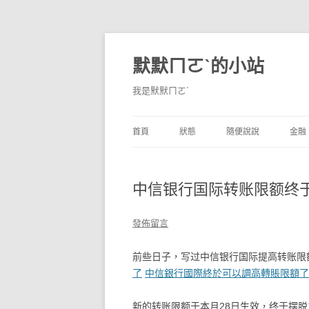
默默ㄇㄛˋ的小站
我是默默ㄇㄛˋ
首頁
狀態
隨便說說
金融
碎碎念
不算技巧
香
中信银行国际转账限额终
獨白
券
說說
內
發佈留言
境
前些日子，写过中信银行国际提高转账限
了
中信銀行國際終於可以調高轉賬限額了
支
新的转账限额于本月28日生效，终于摆脱之