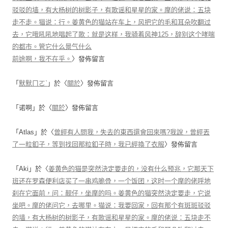
驳驳的墙，有大杨树的树影子，有歌谣和星星的家。摩的佬说：五块
走不走。猫说：行。姜黄色的猫站在车上，风把它的毛和耳朵吹翻过
去，它哦吼吼地唱起了歌：就是这样，我骑着风神125，辞别这个哮喘
的都市。管它什么景气什么
前途啊，我不在乎。
〉發佈留言
「
默默ㄇㄛˋ
」於〈
關於
〉發佈留言
「
诺啊
」於〈
關於
〉發佈留言
「
Atlas
」於〈
曾經有人問我，失去的東西還會回來嗎?我說，曾經丟
了一粒釦子，等到找回那粒釦子時，我已經換了衣服
〉發佈留言
「
Aki
」於〈
姜黄色的猫是突然決定要走的，没有什么预兆，它那天下
班还在罗森便利店买了一串鸡脆骨，一个饭团，这时一个摩的佬呼地
刹在它面前，问：靓仔，坐摩的吗。姜黄色的猫突然決定要走，它说
坐吧。摩的佬问它，去哪里。猫说：我要回家，回有那个有斑斑驳驳
的墙，有大杨树的树影子，有歌谣和星星的家。摩的佬说：五块走不