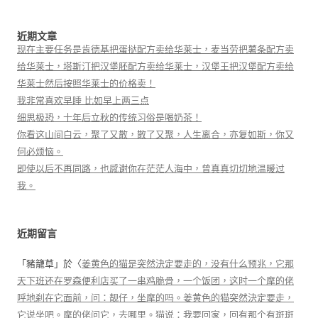
近期文章
现在主要任务是肯德基把蛋挞配方卖给华莱士，麦当劳把薯条配方卖
给华莱士，塔斯汀把汉堡胚配方卖给华莱士，汉堡王把汉堡配方卖给
华莱士然后按照华莱士的价格卖！
我非常喜欢早睡 比如早上两三点
细思极恐，十年后立秋的传统习俗是喝奶茶！
你看这山间白云，聚了又散，散了又聚，人生离合，亦复如斯，你又
何必烦恼。
即使以后不再同路，也感谢你在茫茫人海中，曾真真切切地温暖过
我。
近期留言
「
豬籠草
」於〈
姜黄色的猫是突然決定要走的，没有什么预兆，它那
天下班还在罗森便利店买了一串鸡脆骨，一个饭团，这时一个摩的佬
呼地刹在它面前，问：靓仔，坐摩的吗。姜黄色的猫突然決定要走，
它说坐吧。摩的佬问它，去哪里。猫说：我要回家，回有那个有斑斑