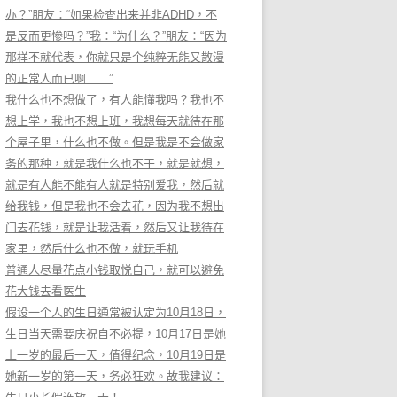
办？”朋友：“如果检查出来并非ADHD，不
是反而更惨吗？”我：“为什么？”朋友：“因为
那样不就代表，你就只是个纯粹无能又散漫
的正常人而已啊……”
我什么也不想做了，有人能懂我吗？我也不
想上学，我也不想上班，我想每天就待在那
个屋子里，什么也不做。但是我是不会做家
务的那种，就是我什么也不干，就是就想，
就是有人能不能有人就是特别爱我，然后就
给我钱，但是我也不会去花，因为我不想出
门去花钱，就是让我活着，然后又让我待在
家里，然后什么也不做，就玩手机
普通人尽量花点小钱取悦自己，就可以避免
花大钱去看医生
假设一个人的生日通常被认定为10月18日，
生日当天需要庆祝自不必提，10月17日是她
上一岁的最后一天，值得纪念，10月19日是
她新一岁的第一天，务必狂欢。故我建议：