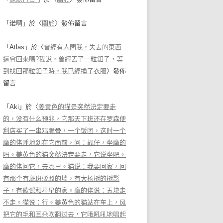
「
诺啊
」於〈
關於
〉發佈留言
「
Atlas
」於〈
曾經有人問我，失去的東西
還會回來嗎?我說，曾經丟了一粒釦子，等
到找回那粒釦子時，我已經換了衣服
〉發佈
留言
「
Aki
」於〈
姜黄色的猫是突然決定要走
的，没有什么预兆，它那天下班还在罗森便
利店买了一串鸡脆骨，一个饭团，这时一个
摩的佬呼地刹在它面前，问：靓仔，坐摩的
吗。姜黄色的猫突然決定要走，它说坐吧。
摩的佬问它，去哪里。猫说：我要回家，回
有那个有斑斑驳驳的墙，有大杨树的树影
子，有歌谣和星星的家。摩的佬说：五块走
不走。猫说：行。姜黄色的猫站在车上，风
把它的毛和耳朵吹翻过去，它哦吼吼地唱起