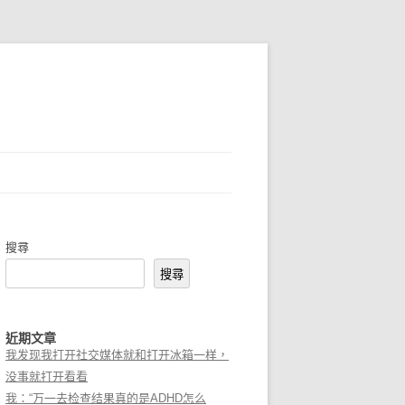
搜尋
搜尋
近期文章
我发现我打开社交媒体就和打开冰箱一样，
没事就打开看看
我：“万一去检查结果真的是ADHD怎么