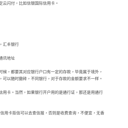
定云闪付，比如信银国际信用卡。
，汇丰银行
通讯地址
时候，都要其对应银行户口有一定的存款，毕竟属于境外，
，可以随时撤砖，不同银行，对于存款的金额要求不一样。
信用卡。当然，如果银行开户用的是通行证，那还是用通行
着信用卡拒信可以去查信报，否则是收费查询，不便宜，无香