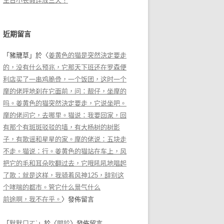
生日小长假连放三天！
近期留言
「
豬籠草
」於〈
姜黄色的猫是突然決定要走
的，没有什么预兆，它那天下班还在罗森便
利店买了一串鸡脆骨，一个饭团，这时一个
摩的佬呼地刹在它面前，问：靓仔，坐摩的
吗。姜黄色的猫突然決定要走，它说坐吧。
摩的佬问它，去哪里。猫说：我要回家，回
有那个有斑斑驳驳的墙，有大杨树的树影
子，有歌谣和星星的家。摩的佬说：五块走
不走。猫说：行。姜黄色的猫站在车上，风
把它的毛和耳朵吹翻过去，它哦吼吼地唱起
了歌：就是这样，我骑着风神125，辞别这
个哮喘的都市。管它什么景气什么
前途啊，我不在乎。
〉發佈留言
「
默默ㄇㄛˋ
」於〈
關於
〉發佈留言