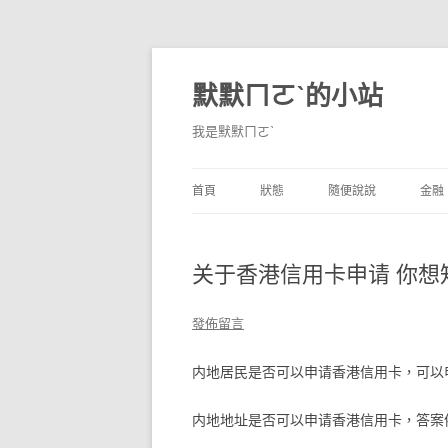
默默ㄇㄛˋ的小站
我是默默ㄇㄛˋ
首頁
狀態
隨便說說
金融
碎碎念
不算技巧
香
关于香港信用卡申请 你想
獨白
券
說說
內
發佈留言
境
内地居民是否可以申请香港信用卡，可以
支
内地地址是否可以申请香港信用卡，答案