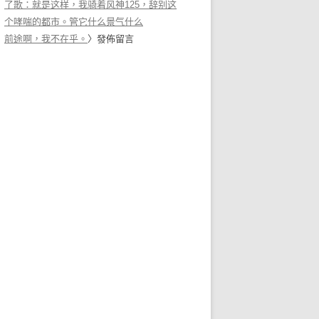
了歌：就是这样，我骑着风神125，辞别这
个哮喘的都市。管它什么景气什么
前途啊，我不在乎。
〉發佈留言