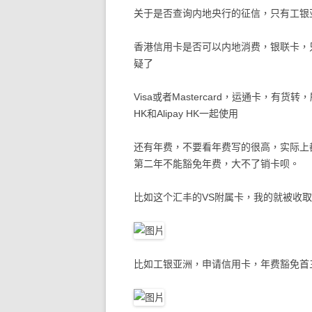
关于是否查询内地央行的征信，只有工银
香港信用卡是否可以内地消费，银联卡，
疑了
Visa或者Mastercard，运通卡，有货
HK和Alipay HK一起使用
还有年费，不要看年费写的很高，实际上
第二年不能豁免年费，大不了销卡呗。
比如这个汇丰的VS附属卡，我的就被收
比如工银亚洲，申请信用卡，年费豁免首