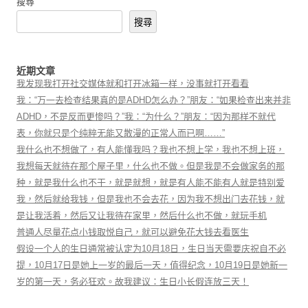
搜尋
搜尋
近期文章
我发现我打开社交媒体就和打开冰箱一样，没事就打开看看
我：“万一去检查结果真的是ADHD怎么办？”朋友：“如果检查出来并非
ADHD，不是反而更惨吗？”我：“为什么？”朋友：“因为那样不就代
表，你就只是个纯粹无能又散漫的正常人而已啊……”
我什么也不想做了，有人能懂我吗？我也不想上学，我也不想上班，
我想每天就待在那个屋子里，什么也不做。但是我是不会做家务的那
种，就是我什么也不干，就是就想，就是有人能不能有人就是特别爱
我，然后就给我钱，但是我也不会去花，因为我不想出门去花钱，就
是让我活着，然后又让我待在家里，然后什么也不做，就玩手机
普通人尽量花点小钱取悦自己，就可以避免花大钱去看医生
假设一个人的生日通常被认定为10月18日，生日当天需要庆祝自不必
提，10月17日是她上一岁的最后一天，值得纪念，10月19日是她新一
岁的第一天，务必狂欢。故我建议：生日小长假连放三天！