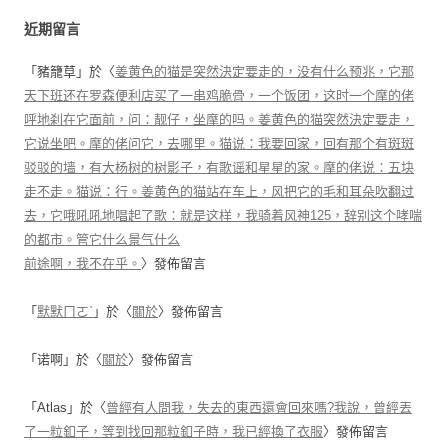
近期留言
「
豬籠草
」於〈
姜黄色的猫是突然決定要走的，没有什么预兆，它那
天下班还在罗森便利店买了一串鸡脆骨，一个饭团，这时一个摩的佬
呼地刹在它面前，问：靓仔，坐摩的吗。姜黄色的猫突然決定要走，
它说坐吧。摩的佬问它，去哪里。猫说：我要回家，回有那个有斑斑
驳驳的墙，有大杨树的树影子，有歌谣和星星的家。摩的佬说：五块
走不走。猫说：行。姜黄色的猫站在车上，风把它的毛和耳朵吹翻过
去，它哦吼吼地唱起了歌：就是这样，我骑着风神125，辞别这个哮喘
的都市。管它什么景气什么
前途啊，我不在乎。
〉發佈留言
「
默默ㄇㄛˋ
」於〈
關於
〉發佈留言
「
诺啊
」於〈
關於
〉發佈留言
「
Atlas
」於〈
曾經有人問我，失去的東西還會回來嗎?我說，曾經丟
了一粒釦子，等到找回那粒釦子時，我已經換了衣服
〉發佈留言