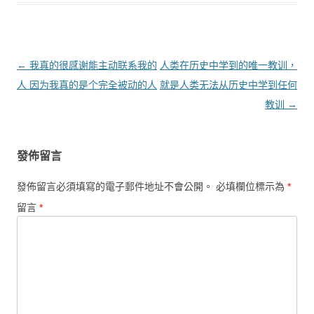
文章導覽
←
我真的很感谢能主动联系我的
人类在历史中学到的唯一教训，
人 因为我真的是个完全被动的人
就是人类无法从历史中学到任何
教训
→
發佈留言
發佈留言必須填寫的電子郵件地址不會公開。
必填欄位標示為
*
留言
*