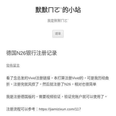
默默ㄇㄛˋ的小站
我是默默ㄇㄛˋ
跳至主要內容
選單
德国N26银行注册记录
發佈留言
看了念总发的Vivid注册链接，本打算注册Vivid的，可是我历经曲
折，注册完就风控了，然后就注册了N26，相对也很简单
我是注册德国版的，需要视频验证，验证完账户就可以使用了。
注册流程可以参考：https://jiamizixun.com/117